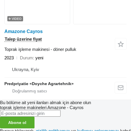
VIDEO
Amazone Cayros
Talep üzerine fiyat
Toprak işleme makinesi - döner pulluk
2023
Durum
yeni
Ukrayna, Kyiv
Predpriyatie «Doyche Agrartehnik»
Bu bölüme ait yeni ilanları almak için abone olun
toprak işleme makineleri
Amazone - Cayros
Abone ol
Buraya tıklayarak,
gizlilik politikamızı
ve
kullanıcı anlaşmamızı
kabul