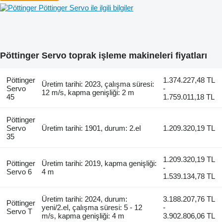
Pöttinger Servo ile ilgili bilgiler
Pöttinger Servo toprak işleme makineleri fiyatları
Pöttinger
1.374.227,48 TL
Üretim tarihi: 2023, çalışma süresi:
Servo
-
12 m/s, kapma genişliği: 2 m
45
1.759.011,18 TL
Pöttinger
Servo
Üretim tarihi: 1901, durum: 2.el
1.209.320,19 TL
35
1.209.320,19 TL
Pöttinger
Üretim tarihi: 2019, kapma genişliği:
-
Servo 6
4 m
1.539.134,78 TL
Üretim tarihi: 2024, durum:
3.188.207,76 TL
Pöttinger
yeni/2.el, çalışma süresi: 5 - 12
-
Servo T
m/s, kapma genişliği: 4 m
3.902.806,06 TL