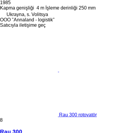
1985
Kapma genişliği
4 m
İşleme derinliği
250 mm
Ukrayna, s. Volitsya
OOO "Annaland - logistik"
Satıcıyla iletişime geç
Rau 300 rotovatör
8
Rau 300