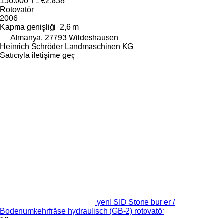
156.000 TL
€2.838
Rotovatör
2006
Kapma genişliği
2,6 m
Almanya, 27793 Wildeshausen
Heinrich Schröder Landmaschinen KG
Satıcıyla iletişime geç
yeni SID Stone burier /
Bodenumkehrfräse hydraulisch (GB-2) rotovatör