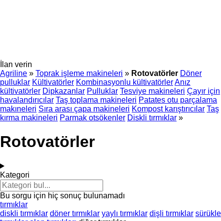
İlan verin
Agriline
»
Toprak işleme makineleri
»
Rotovatörler
Döner
pulluklar
Kültivatörler
Kombinasyonlu kültivatörler
Anız
kültivatörler
Dipkazanlar
Pulluklar
Tesviye makineleri
Çayır için
havalandırıcılar
Taş toplama makineleri
Patates otu parçalama
makıneleri
Sıra arası çapa makineleri
Kompost karıştırıcılar
Taş
kırma makineleri
Parmak otsökenler
Diskli tırmıklar
»
Rotovatörler
Kategori
Bu sorgu için hiç sonuç bulunamadı
tırmıklar
diskli tırmıklar
döner tırmıklar
yaylı tırmıklar
dişli tırmıklar
sürükle