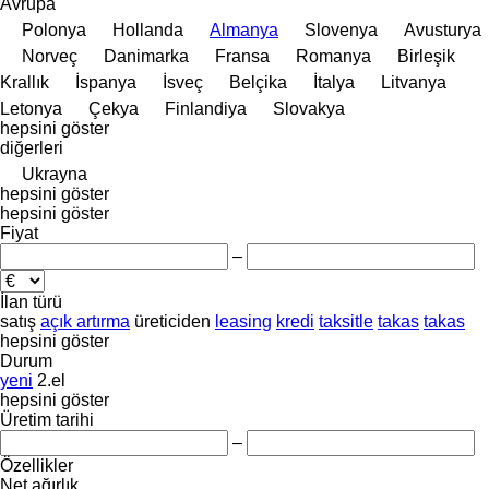
Avrupa
Polonya
Hollanda
Almanya
Slovenya
Avusturya
Norveç
Danimarka
Fransa
Romanya
Birleşik
Krallık
İspanya
İsveç
Belçika
İtalya
Litvanya
Letonya
Çekya
Finlandiya
Slovakya
hepsini göster
diğerleri
Ukrayna
hepsini göster
hepsini göster
Fiyat
–
İlan türü
satış
açık artırma
üreticiden
leasing
kredi
taksitle
takas
takas
hepsini göster
Durum
yeni
2.el
hepsini göster
Üretim tarihi
–
Özellikler
Net ağırlık