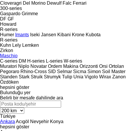
Cloveragri
Del Morino
Dewulf
Falc
Ferrari
300-series
Gaspardo
Grimme
DF
GF
Howard
R-series
Humer
Imants
Iseki
Jansen
Kibani
Krone
Kubota
R-series
Kuhn
Lely
Lemken
Zirkon
Maschio
C-series
DM
H-series
L-series
W-series
Muratori
Niplo
Novatar
Ordem Makina
Orizzonti
Orsi
Ortolan
Pegoraro
Rhino-Cross
SID
Selmar
Sicma
Simon
Soil Master
Standen
Stark
Struik
Strumyk
Tulip
Unia
Vigolo
Wirax
Zanon
Özdöken
hepsini göster
Bulunduğu yer
Belirli bir mesafe dahilinde ara
Türkiye
Ankara
Acıgöl
Nevşehir
Konya
hepsini göster