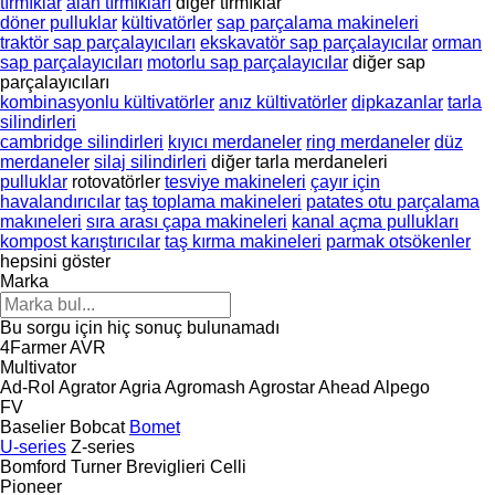
tırmıklar
alan tırmıkları
diğer tırmıklar
döner pulluklar
kültivatörler
sap parçalama makineleri
traktör sap parçalayıcıları
ekskavatör sap parçalayıcılar
orman
sap parçalayıcıları
motorlu sap parçalayıcılar
diğer sap
parçalayıcıları
kombinasyonlu kültivatörler
anız kültivatörler
dipkazanlar
tarla
silindirleri
cambridge silindirleri
kıyıcı merdaneler
ring merdaneler
düz
merdaneler
silaj silindirleri
diğer tarla merdaneleri
pulluklar
rotovatörler
tesviye makineleri
çayır için
havalandırıcılar
taş toplama makineleri
patates otu parçalama
makıneleri
sıra arası çapa makineleri
kanal açma pullukları
kompost karıştırıcılar
taş kırma makineleri
parmak otsökenler
hepsini göster
Marka
Bu sorgu için hiç sonuç bulunamadı
4Farmer
AVR
Multivator
Ad-Rol
Agrator
Agria
Agromash
Agrostar
Ahead
Alpego
FV
Baselier
Bobcat
Bomet
U-series
Z-series
Bomford Turner
Breviglieri
Celli
Pioneer