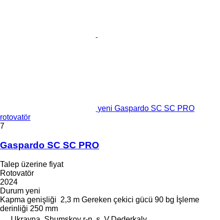
yeni Gaspardo SC SC PRO
rotovatör
7
Gaspardo SC SC PRO
Talep üzerine fiyat
Rotovatör
2024
Durum
yeni
Kapma genişliği
2,3 m
Gereken çekici gücü
90 bg
İşleme
derinliği
250 mm
Ukrayna, Shumskoy r-n, s. V.Dederkaly