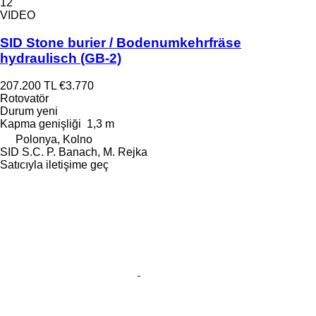
12
VIDEO
SID Stone burier / Bodenumkehrfräse
hydraulisch (GB-2)
207.200 TL
€3.770
Rotovatör
Durum
yeni
Kapma genişliği
1,3 m
Polonya, Kolno
SID S.C. P. Banach, M. Rejka
Satıcıyla iletişime geç