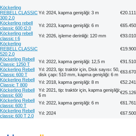
Köckerling
REBELL CLASSIC
Yıl: 2024, kapma genişliği: 3 m
€20.111
300 2.0
Köckerling rebell
Yıl: 2023, kapma genişliği: 6 m
€65.450
classic 600 t2.0
Köckerling rebell
Yıl: 2026, işleme derinliği: 120 mm
€93.010
classic t 6
Köckerling
REBELL CLASSIC
€19.900
520 2.0
Köckerling Rebell
Yıl: 2022, kapma genişliği: 12,5 m
€91.510
Classic 1250 T
Köckerling Rebell
Yıl: 2023, tip: traktör için, Disk sayısı: 50,
€63.670
Classic 600 T
disk çapı: 510 mm, kapma genişliği: 6 m
Köckerling Rebell
Yıl: 2018, kapma genişliği: 8 m
€52.241
Classic T 800
Köckerling Rebell
Yıl: 2021, tip: traktör için, kapma genişliği:
€25.126
classic 600
6 m
Köckerling Rebell
Yıl: 2022, kapma genişliği: 6 m
€61.761
classic 600 T
Köckerling Rebell
Yıl: 2024
€67.500
classic 600 T 2.0