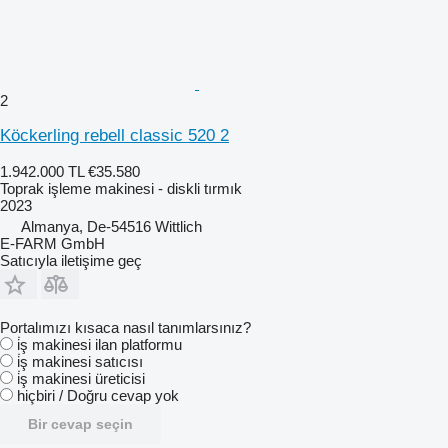
2
Köckerling rebell classic 520 2
1.942.000 TL
€35.580
Toprak işleme makinesi - diskli tırmık
2023
Almanya, De-54516 Wittlich
E-FARM GmbH
Satıcıyla iletişime geç
Portalımızı kısaca nasıl tanımlarsınız?
i̇ş makinesi ilan platformu
i̇ş makinesi satıcısı
i̇ş makinesi üreticisi
hiçbiri / Doğru cevap yok
Bir cevap seçin