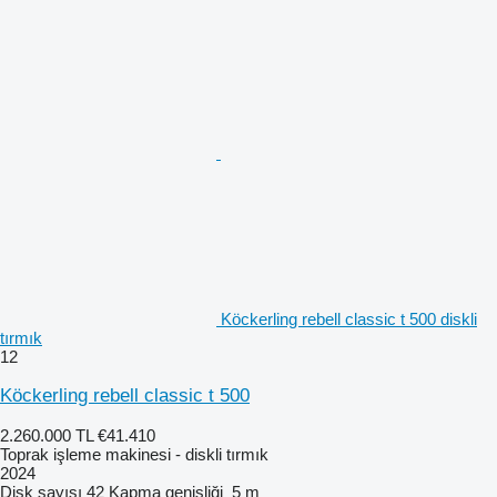
Köckerling rebell classic t 500 diskli
tırmık
12
Köckerling rebell classic t 500
2.260.000 TL
€41.410
Toprak işleme makinesi - diskli tırmık
2024
Disk sayısı
42
Kapma genişliği
5 m