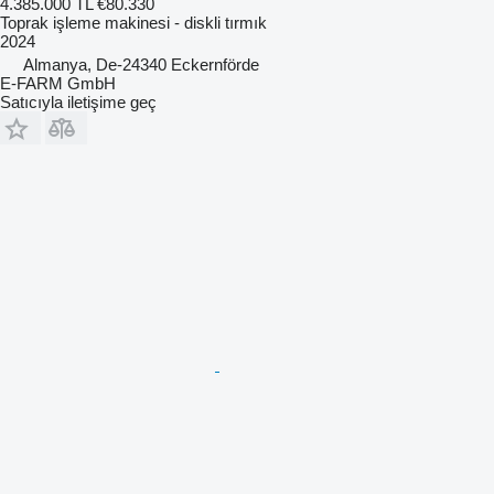
4.385.000 TL
€80.330
Toprak işleme makinesi - diskli tırmık
2024
Almanya, De-24340 Eckernförde
E-FARM GmbH
Satıcıyla iletişime geç