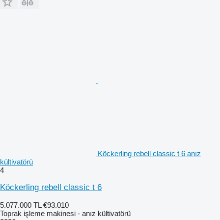
Köckerling rebell classic t 6 anız
kültivatörü
4
Köckerling rebell classic t 6
5.077.000 TL
€93.010
Toprak işleme makinesi - anız kültivatörü