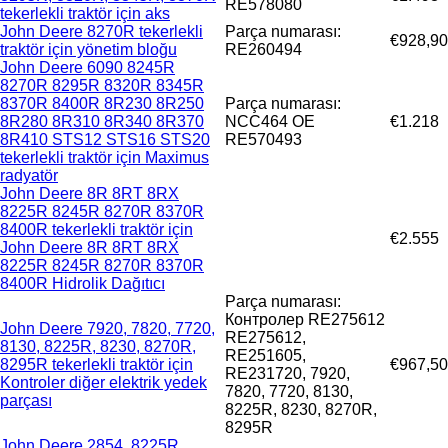
RE578080
tekerlekli traktör için aks
John Deere 8270R tekerlekli
Parça numarası:
€928,90
traktör için yönetim bloğu
RE260494
John Deere 6090 8245R
8270R 8295R 8320R 8345R
8370R 8400R 8R230 8R250
Parça numarası:
8R280 8R310 8R340 8R370
NCC464 OE
€1.218
8R410 STS12 STS16 STS20
RE570493
tekerlekli traktör için Maximus
radyatör
John Deere 8R 8RT 8RX
8225R 8245R 8270R 8370R
8400R tekerlekli traktör için
€2.555
John Deere 8R 8RT 8RX
8225R 8245R 8270R 8370R
8400R Hidrolik Dağıtıcı
Parça numarası:
Контролер RE275612
John Deere 7920, 7820, 7720,
RE275612,
8130, 8225R, 8230, 8270R,
RE251605,
8295R tekerlekli traktör için
€967,50
RE231720, 7920,
Kontroler diğer elektrik yedek
7820, 7720, 8130,
parçası
8225R, 8230, 8270R,
8295R
John Deere 2854, 8225R,