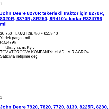
1
John Deere 8270R tekerlekli traktör için 8270R,
8320R, 8370R, 8R250, 8R410'a kadar R324796
mil
30.750 TL
UAH 28.780
≈ €559,40
Yedek parça - mil
R324796
Ukrayna, m. Kyiv
TOV «TORGOVA KOMPANIYa «LAD I MIR AGRO»
Satıcıyla iletişime geç
1
John Deere 7920, 7820, 7720, 8130, 8225R, 8230,