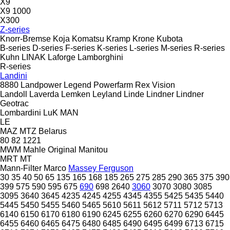
X9
X9 1000
X300
Z-series
Knorr-Bremse
Koja
Komatsu
Kramp
Krone
Kubota
B-series
D-series
F-series
K-series
L-series
M-series
R-series
Kuhn
LINAK
Laforge
Lamborghini
R-series
Landini
8880
Landpower
Legend
Powerfarm
Rex
Vision
Landoll
Laverda
Lemken
Leyland
Linde
Lindner
Lindner
Geotrac
Lombardini
LuK
MAN
LE
MAZ
MTZ Belarus
80
82
1221
MWM
Mahle Original
Manitou
MRT
MT
Mann-Filter
Marco
Massey Ferguson
30
35
40
50
65
135
165
168
185
265
275
285
290
365
375
390
399
575
590
595
675
690
698
2640
3060
3070
3080
3085
3095
3640
3645
4235
4245
4255
4345
4355
5425
5435
5440
5445
5450
5455
5460
5465
5610
5611
5612
5711
5712
5713
6140
6150
6170
6180
6190
6245
6255
6260
6270
6290
6445
6455
6460
6465
6475
6480
6485
6490
6495
6499
6713
6715