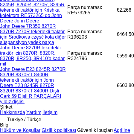
8245R, 8260R, 8270R, 8295R
Parça numarası:
tekerlekli traktör için Krishka
€2.266
RE573265
kolektora RE573265 do John
Deere John Deere
John Deere 7R350 8270R
8370R 7270R tekerlekli traktör
Parça numarası:
€464,50
için Srodkowa część koła diğer
R196203
süspansiyon yedek parça
John Deere 8270R tekerlekli
traktör için 8270R, 8320R,
Parça numarası:
€559,40
8370R, 8R250, 8R410'a kadar
R324796
mil
John Deere E23 8245R 8270R
8320R 8370RT 8400R
tekerlekli traktör için John
Deere E23 8245R 8270R
€603,80
8320R 8370RT 8400R Dişli
Çark 59 Dişli R PARÇALARI
yıldız dişlisi
Şirket
Hakkımızda
Yardım
İletişim
Türkiye / Türkçe
Bilgi
Hüküm ve Koşullar
Gizlilik politikası
Güvenlik ipuçları
Agriline