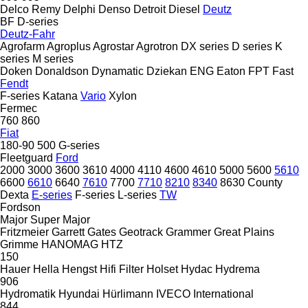
Delco Remy
Delphi
Denso
Detroit Diesel
Deutz
BF
D-series
Deutz-Fahr
Agrofarm
Agroplus
Agrostar
Agrotron
DX series
D series
K
series
M series
Doken
Donaldson
Dynamatic
Dziekan
ENG
Eaton
FPT
Fast
Fendt
F-series
Katana
Vario
Xylon
Fermec
760
860
Fiat
180-90
500
G-series
Fleetguard
Ford
2000
3000
3600
3610
4000
4110
4600
4610
5000
5600
5610
6600
6610
6640
7610
7700
7710
8210
8340
8630
County
Dexta
E-series
F-series
L-series
TW
Fordson
Major
Super Major
Fritzmeier
Garrett
Gates
Geotrack
Grammer
Great Plains
Grimme
HANOMAG
HTZ
150
Hauer
Hella
Hengst
Hifi Filter
Holset
Hydac
Hydrema
906
Hydromatik
Hyundai
Hürlimann
IVECO
International
844