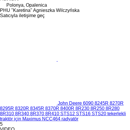
Polonya, Opalenica
PHU "Karetina" Agnieszka Wilczyńska
Satıcıyla iletişime geç
John Deere 6090 8245R 8270R
8295R 8320R 8345R 8370R 8400R 8R230 8R250 8R280
8R310 8R340 8R370 8R410 STS12 STS16 STS20 tekerlekli
traktör için Maximus NCC464 radyatör
5
VIDEO