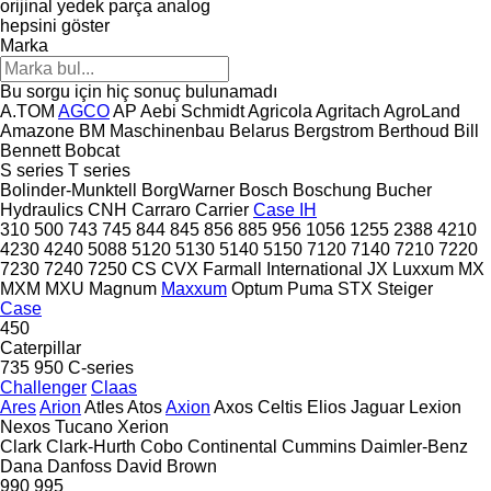
orijinal yedek parça
analog
hepsini göster
Marka
Bu sorgu için hiç sonuç bulunamadı
A.TOM
AGCO
AP
Aebi Schmidt
Agricola
Agritach
AgroLand
Amazone
BM Maschinenbau
Belarus
Bergstrom
Berthoud
Bill
Bennett
Bobcat
S series
T series
Bolinder-Munktell
BorgWarner
Bosch
Boschung
Bucher
Hydraulics
CNH
Carraro
Carrier
Case IH
310
500
743
745
844
845
856
885
956
1056
1255
2388
4210
4230
4240
5088
5120
5130
5140
5150
7120
7140
7210
7220
7230
7240
7250
CS
CVX
Farmall
International
JX
Luxxum
MX
MXM
MXU
Magnum
Maxxum
Optum
Puma
STX
Steiger
Case
450
Caterpillar
735
950
C-series
Challenger
Claas
Ares
Arion
Atles
Atos
Axion
Axos
Celtis
Elios
Jaguar
Lexion
Nexos
Tucano
Xerion
Clark
Clark-Hurth
Cobo
Continental
Cummins
Daimler-Benz
Dana
Danfoss
David Brown
990
995