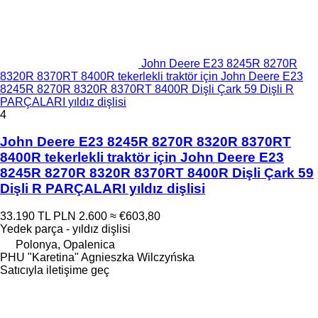
John Deere E23 8245R 8270R
8320R 8370RT 8400R tekerlekli traktör için John Deere E23
8245R 8270R 8320R 8370RT 8400R Dişli Çark 59 Dişli R
PARÇALARI yıldız dişlisi
4
John Deere E23 8245R 8270R 8320R 8370RT
8400R tekerlekli traktör için John Deere E23
8245R 8270R 8320R 8370RT 8400R Dişli Çark 59
Dişli R PARÇALARI yıldız dişlisi
33.190 TL
PLN 2.600
≈ €603,80
Yedek parça - yıldız dişlisi
Polonya, Opalenica
PHU "Karetina" Agnieszka Wilczyńska
Satıcıyla iletişime geç