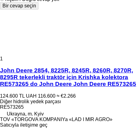
Bir cevap seçin
1
John Deere 2854, 8225R, 8245R, 8260R, 8270R,
8295R tekerlekli traktör için Krishka kolektora
RE573265 do John Deere John Deere RE573265
124.600 TL
UAH 116.600
≈ €2.266
Diğer hidrolik yedek parçası
RE573265
Ukrayna, m. Kyiv
TOV «TORGOVA KOMPANIYa «LAD I MIR AGRO»
Satıcıyla iletişime geç