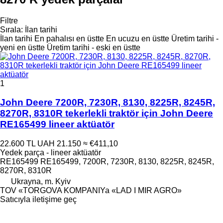
Filtre
Sırala
:
İlan tarihi
İlan tarihi
En pahalısı en üstte
En ucuzu en üstte
Üretim tarihi -
yeni en üstte
Üretim tarihi - eski en üstte
1
John Deere 7200R, 7230R, 8130, 8225R, 8245R,
8270R, 8310R tekerlekli traktör için John Deere
RE165499 lineer aktüatör
22.600 TL
UAH 21.150
≈ €411,10
Yedek parça - lineer aktüatör
RE165499 RE165499, 7200R, 7230R, 8130, 8225R, 8245R,
8270R, 8310R
Ukrayna, m. Kyiv
TOV «TORGOVA KOMPANIYa «LAD I MIR AGRO»
Satıcıyla iletişime geç