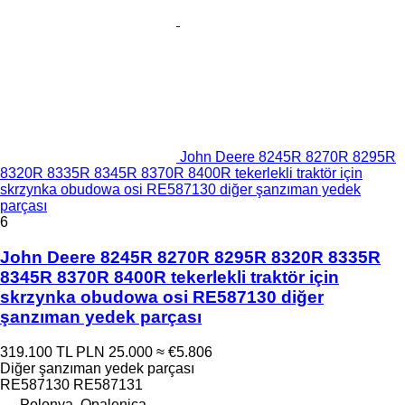
John Deere 8245R 8270R 8295R
8320R 8335R 8345R 8370R 8400R tekerlekli traktör için
skrzynka obudowa osi RE587130 diğer şanzıman yedek
parçası
6
John Deere 8245R 8270R 8295R 8320R 8335R
8345R 8370R 8400R tekerlekli traktör için
skrzynka obudowa osi RE587130 diğer
şanzıman yedek parçası
319.100 TL
PLN 25.000
≈ €5.806
Diğer şanzıman yedek parçası
RE587130 RE587131
Polonya, Opalenica