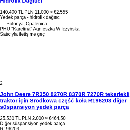
Hidrolik Dağıtıcı
140.400 TL
PLN 11.000
≈ €2.555
Yedek parça - hidrolik dağıtıcı
Polonya, Opalenica
PHU "Karetina" Agnieszka Wilczyńska
Satıcıyla iletişime geç
2
John Deere 7R350 8270R 8370R 7270R tekerlekli
traktör için Srodkowa część koła R196203 diğer
süspansiyon yedek parça
25.530 TL
PLN 2.000
≈ €464,50
Diğer süspansiyon yedek parça
R196203