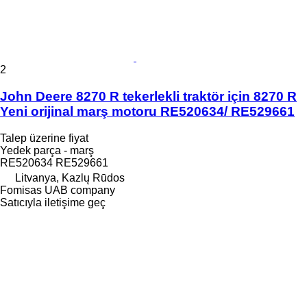
2
John Deere 8270 R tekerlekli traktör için 8270 R
Yeni orijinal marş motoru RE520634/ RE529661
Talep üzerine fiyat
Yedek parça - marş
RE520634 RE529661
Litvanya, Kazlų Rūdos
Fomisas UAB company
Satıcıyla iletişime geç