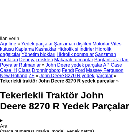
İlan verin
Agriline
»
Yedek parçalar
Şanzıman dişlileri
Motorlar
Vites
kutusu
Kaplama
Kasnaklar
Hidrolik silindirler
Hidrolik
dağıtıcılar
Yönetim blokları
Hidrolik pompalar
Şanzıman
contaları
Debriyaj diskleri
Makaralı rulmanlar
Bağlantı aracları
Poyralar
Rulmanlar
»
John Deere yedek parçalar
AP
Case
Case IH
Claas
Dronningborg
Fendt
Ford
Massey Ferguson
New Holland
ZF
»
John Deere 8270 R yedek parçalar
»
Tekerlekli traktör John Deere 8270 R yedek parçalar
»
Tekerlekli Traktör John
Deere 8270 R Yedek Parçalar
Ara
(parça numarası, marka, model, yedek parça)