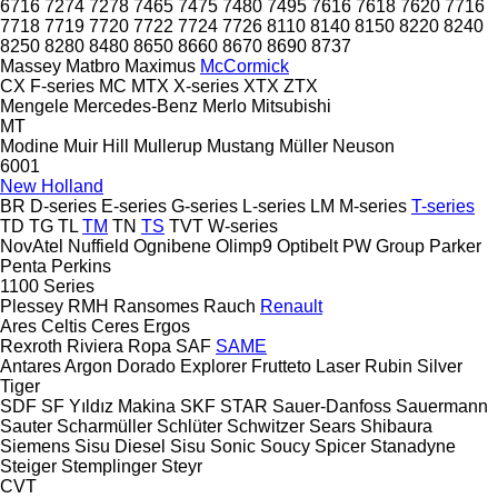
6716
7274
7278
7465
7475
7480
7495
7616
7618
7620
7716
7718
7719
7720
7722
7724
7726
8110
8140
8150
8220
8240
8250
8280
8480
8650
8660
8670
8690
8737
Massey
Matbro
Maximus
McCormick
CX
F-series
MC
MTX
X-series
XTX
ZTX
Mengele
Mercedes-Benz
Merlo
Mitsubishi
MT
Modine
Muir Hill
Mullerup
Mustang
Müller
Neuson
6001
New Holland
BR
D-series
E-series
G-series
L-series
LM
M-series
T-series
TD
TG
TL
TM
TN
TS
TVT
W-series
NovAtel
Nuffield
Ognibene
Olimp9
Optibelt
PW Group
Parker
Penta
Perkins
1100 Series
Plessey
RMH
Ransomes
Rauch
Renault
Ares
Celtis
Ceres
Ergos
Rexroth
Riviera
Ropa
SAF
SAME
Antares
Argon
Dorado
Explorer
Frutteto
Laser
Rubin
Silver
Tiger
SDF
SF Yıldız Makina
SKF
STAR
Sauer-Danfoss
Sauermann
Sauter
Scharmüller
Schlüter
Schwitzer
Sears
Shibaura
Siemens
Sisu Diesel
Sisu
Sonic
Soucy
Spicer
Stanadyne
Steiger
Stemplinger
Steyr
CVT