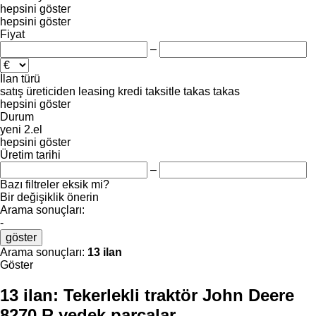
hepsini göster
hepsini göster
Fiyat
–
İlan türü
satış
üreticiden
leasing
kredi
taksitle
takas
takas
hepsini göster
Durum
yeni
2.el
hepsini göster
Üretim tarihi
–
Bazı filtreler eksik mi?
Bir değişiklik önerin
Arama sonuçları:
-
göster
Arama sonuçları:
13 ilan
Göster
13 ilan:
Tekerlekli traktör John Deere
8270 R yedek parçalar