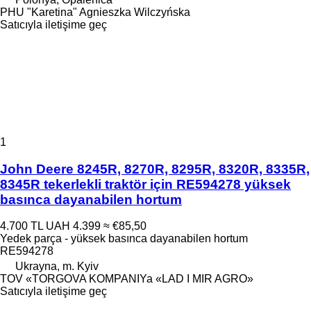
PHU "Karetina" Agnieszka Wilczyńska
Satıcıyla iletişime geç
1
John Deere 8245R, 8270R, 8295R, 8320R, 8335R,
8345R tekerlekli traktör için RE594278 yüksek
basınca dayanabilen hortum
4.700 TL
UAH 4.399
≈ €85,50
Yedek parça - yüksek basınca dayanabilen hortum
RE594278
Ukrayna, m. Kyiv
TOV «TORGOVA KOMPANIYa «LAD I MIR AGRO»
Satıcıyla iletişime geç