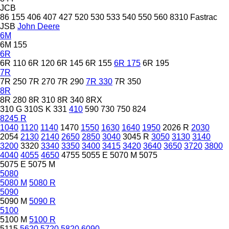
JCB
86
155
406
407
427
520
530
533
540
550
560
8310
Fastrac
JSB
John Deere
6M
6M 155
6R
6R 110
6R 120
6R 145
6R 155
6R 175
6R 195
7R
7R 250
7R 270
7R 290
7R 330
7R 350
8R
8R 280
8R 310
8R 340
8RX
310 G
310S K
331
410
590
730
750
824
8245 R
1040
1120
1140
1470
1550
1630
1640
1950
2026 R
2030
2054
2130
2140
2650
2850
3040
3045 R
3050
3130
3140
3200
3320
3340
3350
3400
3415
3420
3640
3650
3720
3800
4040
4055
4650
4755
5055 E
5070 M
5075
5075 E
5075 M
5080
5080 M
5080 R
5090
5090 M
5090 R
5100
5100 M
5100 R
5115
5620
5720
5820
6090