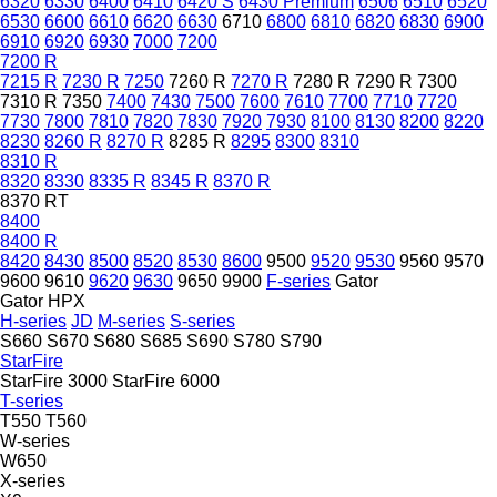
6320
6330
6400
6410
6420 S
6430 Premium
6506
6510
6520
6530
6600
6610
6620
6630
6710
6800
6810
6820
6830
6900
6910
6920
6930
7000
7200
7200 R
7215 R
7230 R
7250
7260 R
7270 R
7280 R
7290 R
7300
7310 R
7350
7400
7430
7500
7600
7610
7700
7710
7720
7730
7800
7810
7820
7830
7920
7930
8100
8130
8200
8220
8230
8260 R
8270 R
8285 R
8295
8300
8310
8310 R
8320
8330
8335 R
8345 R
8370 R
8370 RT
8400
8400 R
8420
8430
8500
8520
8530
8600
9500
9520
9530
9560
9570
9600
9610
9620
9630
9650
9900
F-series
Gator
Gator HPX
H-series
JD
M-series
S-series
S660
S670
S680
S685
S690
S780
S790
StarFire
StarFire 3000
StarFire 6000
T-series
T550
T560
W-series
W650
X-series