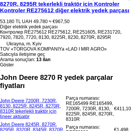
8270R, 8295R tekerlekli traktör için Kontroler
Kontroler RE275612 diğer elektrik yedek parçası
53.180 TL
UAH 49.780
≈ €967,50
Diğer elektrik yedek parçası
Контролер RE275612 RE275612, RE251605, RE231720,
7920, 7820, 7720, 8130, 8225R, 8230, 8270R, 8295R
Ukrayna, m. Kyiv
TOV «TORGOVA KOMPANIYa «LAD I MIR AGRO»
Satıcıyla iletişime geç
Arama sonuçları:
13 ilan
Göster
John Deere 8270 R yedek parçalar
fiyatları
Parça numarası:
John Deere 7200R, 7230R,
RE165499 RE165499,
8130, 8225R, 8245R, 8270R,
7200R, 7230R, 8130,
€411,10
8310R tekerlekli traktör için
8225R, 8245R, 8270R,
lineer aktüatör
8310R
John Deere 8245R, 8270R,
Parça numarası:
8295R, 8320R, 8345R, 8370R
€1.498