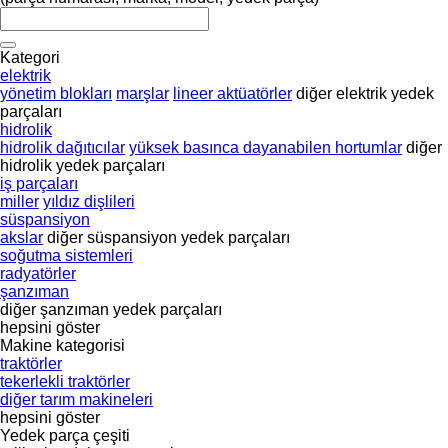
Kategori
elektrik
yönetim blokları
marşlar
lineer aktüatörler
diğer elektrik yedek
parçaları
hidrolik
hidrolik dağıtıcılar
yüksek basınca dayanabilen hortumlar
diğer
hidrolik yedek parçaları
iş parçaları
miller
yıldız dişlileri
süspansiyon
akslar
diğer süspansiyon yedek parçaları
soğutma sistemleri
radyatörler
şanzıman
diğer şanzıman yedek parçaları
hepsini göster
Makine kategorisi
traktörler
tekerlekli traktörler
diğer tarım makineleri
hepsini göster
Yedek parça çeşiti