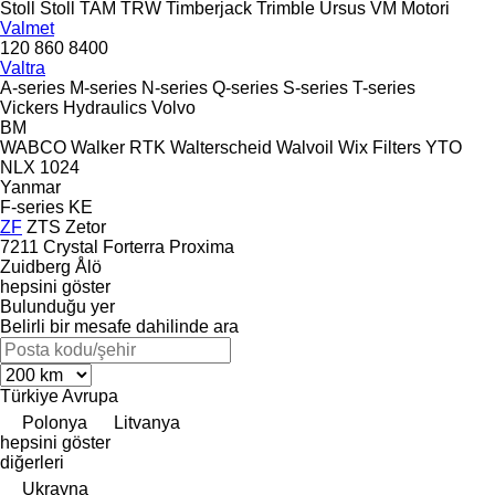
Stoll
Stoll
TAM
TRW
Timberjack
Trimble
Ursus
VM Motori
Valmet
120
860
8400
Valtra
A-series
M-series
N-series
Q-series
S-series
T-series
Vickers Hydraulics
Volvo
BM
WABCO
Walker RTK
Walterscheid
Walvoil
Wix Filters
YTO
NLX 1024
Yanmar
F-series
KE
ZF
ZTS
Zetor
7211
Crystal
Forterra
Proxima
Zuidberg
Ålö
hepsini göster
Bulunduğu yer
Belirli bir mesafe dahilinde ara
Türkiye
Avrupa
Polonya
Litvanya
hepsini göster
diğerleri
Ukrayna