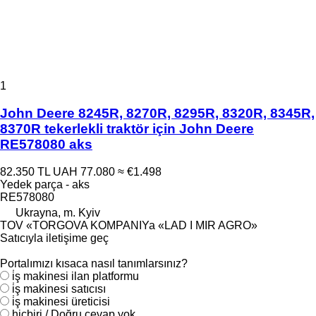
1
John Deere 8245R, 8270R, 8295R, 8320R, 8345R,
8370R tekerlekli traktör için John Deere
RE578080 aks
82.350 TL
UAH 77.080
≈ €1.498
Yedek parça - aks
RE578080
Ukrayna, m. Kyiv
TOV «TORGOVA KOMPANIYa «LAD I MIR AGRO»
Satıcıyla iletişime geç
Portalımızı kısaca nasıl tanımlarsınız?
i̇ş makinesi ilan platformu
i̇ş makinesi satıcısı
i̇ş makinesi üreticisi
hiçbiri / Doğru cevap yok