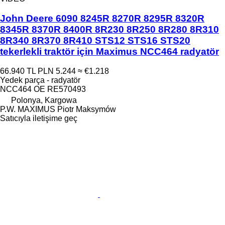
John Deere 6090 8245R 8270R 8295R 8320R
8345R 8370R 8400R 8R230 8R250 8R280 8R310
8R340 8R370 8R410 STS12 STS16 STS20
tekerlekli traktör için Maximus NCC464 radyatör
66.940 TL
PLN 5.244
≈ €1.218
Yedek parça - radyatör
NCC464 OE RE570493
Polonya, Kargowa
P.W. MAXIMUS Piotr Maksymów
Satıcıyla iletişime geç