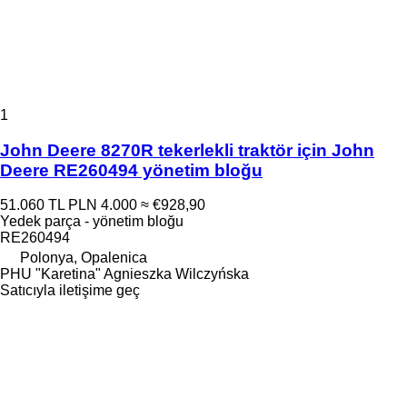
1
John Deere 8270R tekerlekli traktör için John
Deere RE260494 yönetim bloğu
51.060 TL
PLN 4.000
≈ €928,90
Yedek parça - yönetim bloğu
RE260494
Polonya, Opalenica
PHU "Karetina" Agnieszka Wilczyńska
Satıcıyla iletişime geç