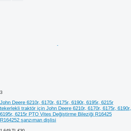
3
John Deere 6210r, 6170r, 6175r, 6190r, 6195r, 6215r
tekerlekli traktör için John Deere 6210r, 6170r, 6175r, 6190r,
6195r, 6215r PTO Vites Değiştirme Bileziği R16425
R164252 şanzıman dişlisi
1.649 TL
€30