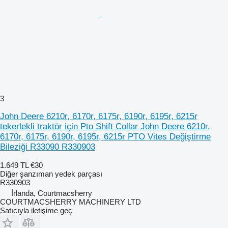
3
John Deere 6210r, 6170r, 6175r, 6190r, 6195r, 6215r
tekerlekli traktör için Pto Shift Collar John Deere 6210r,
6170r, 6175r, 6190r, 6195r, 6215r PTO Vites Değiştirme
Bileziği R33090 R330903
1.649 TL
€30
Diğer şanzıman yedek parçası
R330903
İrlanda, Courtmacsherry
COURTMACSHERRY MACHINERY LTD
Satıcıyla iletişime geç