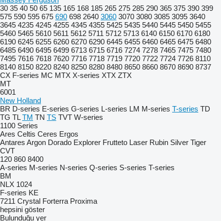
30
35
40
50
65
135
165
168
185
265
275
285
290
365
375
390
399
575
590
595
675
690
698
2640
3060
3070
3080
3085
3095
3640
3645
4235
4245
4255
4345
4355
5425
5435
5440
5445
5450
5455
5460
5465
5610
5611
5612
5711
5712
5713
6140
6150
6170
6180
6190
6245
6255
6260
6270
6290
6445
6455
6460
6465
6475
6480
6485
6490
6495
6499
6713
6715
6716
7274
7278
7465
7475
7480
7495
7616
7618
7620
7716
7718
7719
7720
7722
7724
7726
8110
8140
8150
8220
8240
8250
8280
8480
8650
8660
8670
8690
8737
CX
F-series
MC
MTX
X-series
XTX
ZTX
MT
6001
New Holland
BR
D-series
E-series
G-series
L-series
LM
M-series
T-series
TD
TG
TL
TM
TN
TS
TVT
W-series
1100 Series
Ares
Celtis
Ceres
Ergos
Antares
Argon
Dorado
Explorer
Frutteto
Laser
Rubin
Silver
Tiger
CVT
120
860
8400
A-series
M-series
N-series
Q-series
S-series
T-series
BM
NLX 1024
F-series
KE
7211
Crystal
Forterra
Proxima
hepsini göster
Bulunduğu yer