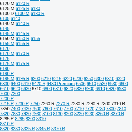
6120 M
6120 R
6125 M
6125 R
6130
6130 D
6130 M
6130 R
6135
6140
6140 M
6140 R
6145
6145 M
6145 R
6150 M
6150 R
6155
6155 M
6155 R
6170
6170 M
6170 R
6175
6175 M
6175 R
6190
6190 R
6195 M
6195 R
6200
6210
6215
6220
6230
6250
6300
6310
6320
6330
6400
6410
6420 S
6430 Premium
6506
6510
6520
6530
6600
6610
6620
6630
6710
6800
6810
6820
6830
6900
6910
6920
6930
7000
7200
7200 R
7215 R
7230 R
7250
7260 R
7270 R
7280 R
7290 R
7300
7310 R
7350
7400
7430
7500
7600
7610
7700
7710
7720
7730
7800
7810
7820
7830
7920
7930
8100
8130
8200
8220
8230
8260 R
8270 R
8285 R
8295
8300
8310
8310 R
8320
8330
8335 R
8345 R
8370 R