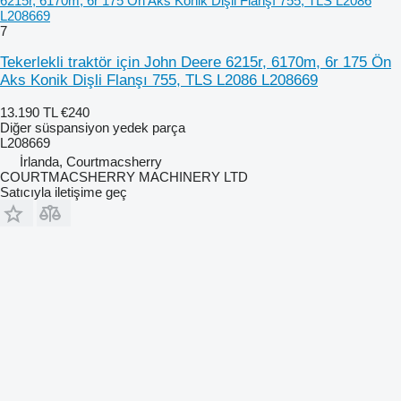
6215r, 6170m, 6r 175 Ön Aks Konik Dişli Flanşı 755, TLS L2086
L208669
7
Tekerlekli traktör için John Deere 6215r, 6170m, 6r 175 Ön
Aks Konik Dişli Flanşı 755, TLS L2086 L208669
13.190 TL
€240
Diğer süspansiyon yedek parça
L208669
İrlanda, Courtmacsherry
COURTMACSHERRY MACHINERY LTD
Satıcıyla iletişime geç