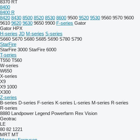
8370 RT
8400
8400 R
8420
8430
8500
8520
8530
8600
9500
9520
9530
9560
9570
9600
9610
9620
9630
9650
9900
F-series
Gator
Gator HPX
H-series
JD
M-series
S-series
S660
S670
S680
S685
S690
S780
S790
StarFire
StarFire 3000
StarFire 6000
T-series
T550
T560
W-series
W650
X-series
X9
X9 1000
X300
Z-series
B-series
D-series
F-series
K-series
L-series
M-series
R-series
R-series
8880
Landpower
Legend
Powerfarm
Rex
Vision
Geotrac
LE
80
82
1221
MRT
MT
Massey Ferguson