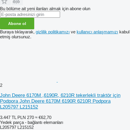
Bu bölüme ait yeni ilanları almak için abone olun
Abone ol
Buraya tıklayarak,
gizlilik politikamızı
ve
kullanıcı anlaşmamızı
kabul
etmiş olursunuz.
2
John Deere 6170M ,6190R, 6210R tekerlekli traktör için
Podpora John Deere 6170M 6190R 6210R Podpora
L205797 L215152
3.447 TL
PLN 270
≈ €62,70
Yedek parça - bağlantı elemanları
L205797 L215152