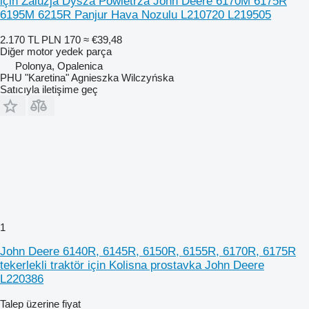
için Żaluzja Dysza Powietrza John Deere 6170M 6175R
6195M 6215R Panjur Hava Nozulu L210720 L219505
2.170 TL
PLN 170
≈ €39,48
Diğer motor yedek parça
Polonya, Opalenica
PHU "Karetina" Agnieszka Wilczyńska
Satıcıyla iletişime geç
1
John Deere 6140R, 6145R, 6150R, 6155R, 6170R, 6175R
tekerlekli traktör için Kolisna prostavka John Deere
L220386
Talep üzerine fiyat