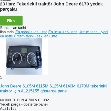
23 ilan:
Tekerlekli traktör John Deere 6170 yedek
parçalar
Filtre
Sırala
:
İlan tarihi
İlan tarihi
En pahalısı en üstte
En ucuzu en üstte
Üretim tarihi - yeni
en üstte
Üretim tarihi - eski en üstte
1
John Deere 6105M 6115M 6125M 6140M 6170M tekerlekli
traktör için AL215155 gösterge paneli
60.000 TL
PLN 4.700
≈ €1.092
Yedek parça - gösterge paneli
AL215155