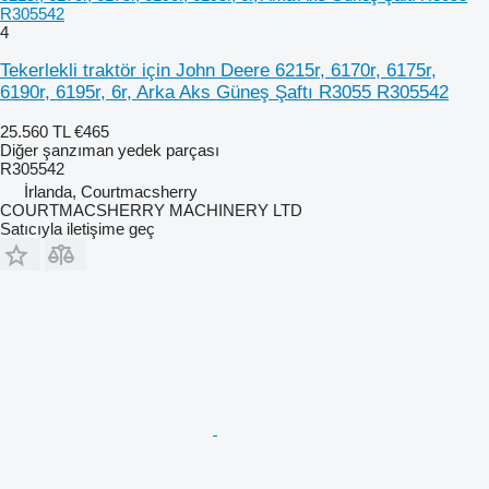
R305542
4
Tekerlekli traktör için John Deere 6215r, 6170r, 6175r,
6190r, 6195r, 6r, Arka Aks Güneş Şaftı R3055 R305542
25.560 TL
€465
Diğer şanzıman yedek parçası
R305542
İrlanda, Courtmacsherry
COURTMACSHERRY MACHINERY LTD
Satıcıyla iletişime geç