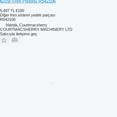
6215r Fren Pistonu R542106
5.497 TL
€100
Diğer fren sistemi yedek parçası
R542106
İrlanda, Courtmacsherry
COURTMACSHERRY MACHINERY LTD
Satıcıyla iletişime geç