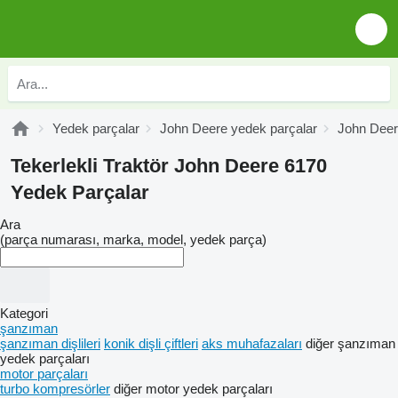
Yedek parçalar
John Deere yedek parçalar
John Deer
Tekerlekli Traktör John Deere 6170
Yedek Parçalar
Ara
(parça numarası, marka, model, yedek parça)
Kategori
şanzıman
şanzıman dişlileri
konik dişli çiftleri
aks muhafazaları
diğer şanzıman
yedek parçaları
motor parçaları
turbo kompresörler
diğer motor yedek parçaları