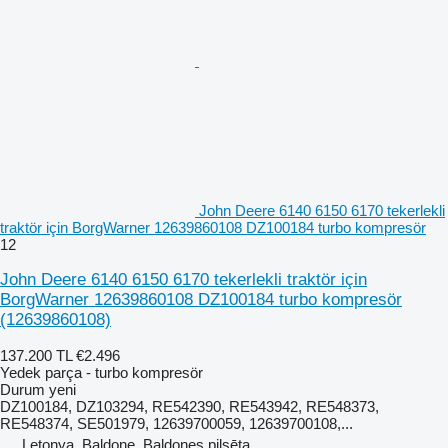
John Deere 6140 6150 6170 tekerlekli
traktör için BorgWarner 12639860108 DZ100184 turbo kompresör
12
John Deere 6140 6150 6170 tekerlekli traktör için
BorgWarner 12639860108 DZ100184 turbo kompresör
(12639860108)
137.200 TL
€2.496
Yedek parça - turbo kompresör
Durum
yeni
DZ100184, DZ103294, RE542390, RE543942, RE548373,
RE548374, SE501979, 12639700059, 12639700108,...
Letonya, Baldone, Baldones pilsēta