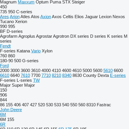
Magnum
Maxxum
Optum
Puma
STX
Steiger
450
735
950
C-series
Ares
Arion
Atles
Atos
Axion
Axos
Celtis
Elios
Jaguar
Lexion
Nexos
Tucano
Xerion
990
995
BF
D-series
Agrofarm
Agroplus
Agrostar
Agrotron
DX series
D series
K series
M
series
Fendt
F-series
Katana
Vario
Xylon
760
860
180-90
500
G-series
Ford
2000
3000
3600
3610
4000
4110
4600
4610
5000
5600
5610
6600
6610
6640
7610
7700
7710
8210
8340
8630
County
Dexta
E-series
F-series
L-series
TW
Major
Super Major
150
906
844
86
155
406
407
427
520
530
533
540
550
560
8310
Fastrac
John Deere
6M
6M 155
6R