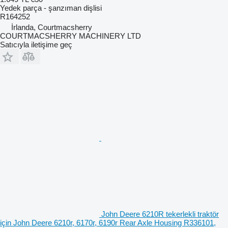
Yedek parça - şanzıman dişlisi
R164252
İrlanda, Courtmacsherry
COURTMACSHERRY MACHINERY LTD
Satıcıyla iletişime geç
John Deere 6210R tekerlekli traktör
için John Deere 6210r, 6170r, 6190r Rear Axle Housing R336101,