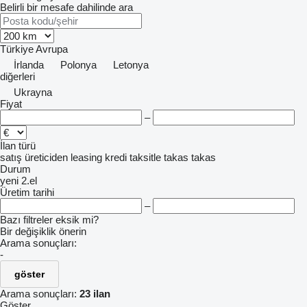
Belirli bir mesafe dahilinde ara
Türkiye
Avrupa
İrlanda
Polonya
Letonya
diğerleri
Ukrayna
Fiyat
–
İlan türü
satış
üreticiden
leasing
kredi
taksitle
takas
takas
Durum
yeni
2.el
Üretim tarihi
–
Bazı filtreler eksik mi?
Bir değişiklik önerin
Arama sonuçları:
-
göster
Arama sonuçları:
23 ilan
Göster