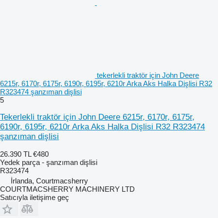
tekerlekli traktör için John Deere
6215r, 6170r, 6175r, 6190r, 6195r, 6210r Arka Aks Halka Dişlisi R32
R323474 şanzıman dişlisi
5
Tekerlekli traktör için John Deere 6215r, 6170r, 6175r,
6190r, 6195r, 6210r Arka Aks Halka Dişlisi R32 R323474
şanzıman dişlisi
26.390 TL
€480
Yedek parça - şanzıman dişlisi
R323474
İrlanda, Courtmacsherry
COURTMACSHERRY MACHINERY LTD
Satıcıyla iletişime geç