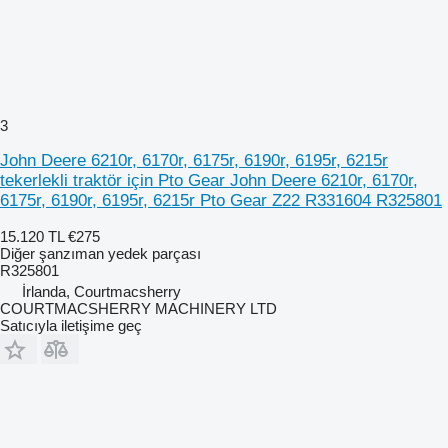
3
John Deere 6210r, 6170r, 6175r, 6190r, 6195r, 6215r
tekerlekli traktör için Pto Gear John Deere 6210r, 6170r,
6175r, 6190r, 6195r, 6215r Pto Gear Z22 R331604 R325801
15.120 TL
€275
Diğer şanzıman yedek parçası
R325801
İrlanda, Courtmacsherry
COURTMACSHERRY MACHINERY LTD
Satıcıyla iletişime geç