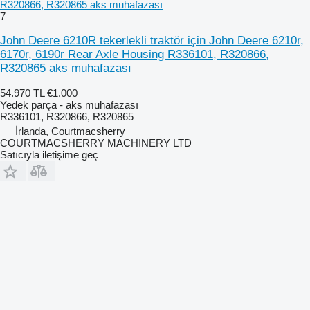
R320866, R320865 aks muhafazası
7
John Deere 6210R tekerlekli traktör için John Deere 6210r,
6170r, 6190r Rear Axle Housing R336101, R320866,
R320865 aks muhafazası
54.970 TL
€1.000
Yedek parça - aks muhafazası
R336101, R320866, R320865
İrlanda, Courtmacsherry
COURTMACSHERRY MACHINERY LTD
Satıcıyla iletişime geç