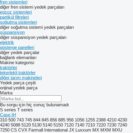
fren sistemleri
diğer fren sistemi yedek parçaları
egzoz sistemleri
partikül filtreleri
soğutma sistemleri
diğer soğutma sistemi yedek parçaları
süspansiyon
diğer süspansiyon yedek parçaları
elektrik
gösterge panelleri
diğer yedek parçalar
bağlantı elemanları
Makine kategorisi
traktörler
tekerlekli traktörler
diğer tarım makineleri
Yedek parça çeşiti
orijinal yedek parça
Marka
Bu sorgu için hiç sonuç bulunamadı
S series
T series
Case IH
310
500
743
745
844
845
856
885
956
1056
1255
2388
4210
4230
4240
5088
5120
5130
5140
5150
7120
7140
7210
7220
7230
7240
7250
CS
CVX
Farmall
International
JX
Luxxum
MX
MXM
MXU