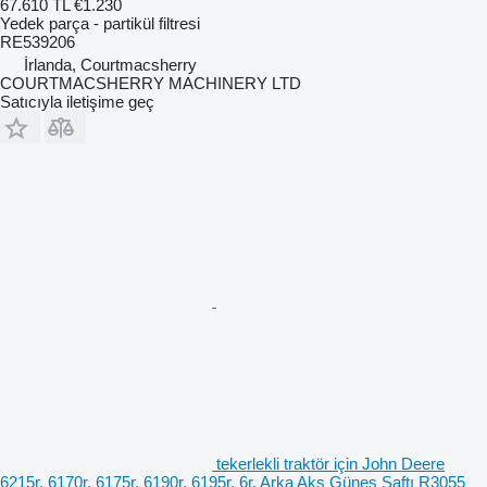
67.610 TL
€1.230
Yedek parça - partikül filtresi
RE539206
İrlanda, Courtmacsherry
COURTMACSHERRY MACHINERY LTD
Satıcıyla iletişime geç
tekerlekli traktör için John Deere
6215r, 6170r, 6175r, 6190r, 6195r, 6r, Arka Aks Güneş Şaftı R3055