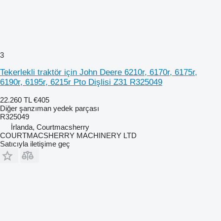
3
Tekerlekli traktör için John Deere 6210r, 6170r, 6175r,
6190r, 6195r, 6215r Pto Dişlisi Z31 R325049
22.260 TL
€405
Diğer şanzıman yedek parçası
R325049
İrlanda, Courtmacsherry
COURTMACSHERRY MACHINERY LTD
Satıcıyla iletişime geç