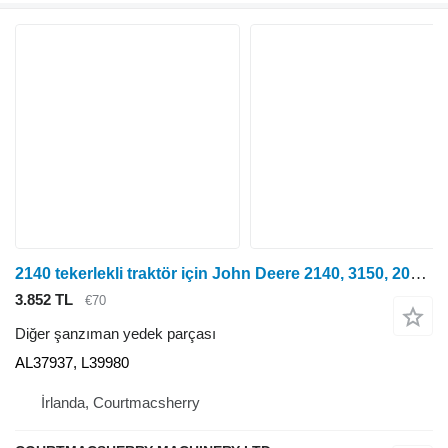
2140 tekerlekli traktör için John Deere 2140, 3150, 2050, 2850, 2040 Güç Aktarma Sistemi Kapağı Al37937, L39980 AL37937, L39980
3.852 TL
€70
Diğer şanzıman yedek parçası
AL37937, L39980
İrlanda, Courtmacsherry