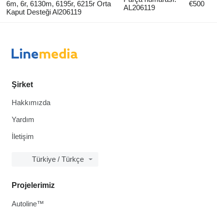
6m, 6r, 6130m, 6195r, 6215r Orta
€500
AL206119
Kaput Desteği Al206119
Şirket
Hakkımızda
Yardım
İletişim
Türkiye / Türkçe
Projelerimiz
Autoline™