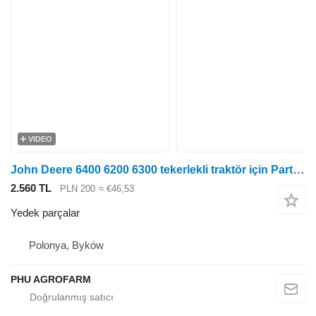
VIDEO
John Deere 6400 6200 6300 tekerlekli traktör için Parts, ersatzteile, pieces John Deere
2.560 TL
PLN 200
≈ €46,53
Yedek parçalar
Polonya, Byków
PHU AGROFARM