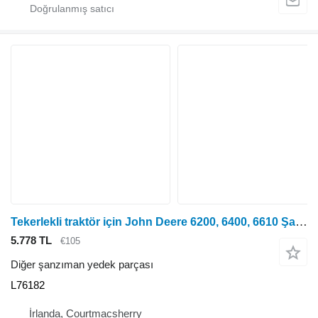
Tekerlekli traktör için John Deere 6200, 6400, 6610 Şanzıman Kontrol Kapağı, L101207 L76182
5.778 TL
€105
Diğer şanzıman yedek parçası
L76182
İrlanda, Courtmacsherry