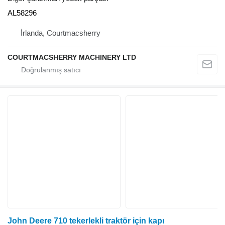
AL58296
İrlanda, Courtmacsherry
COURTMACSHERRY MACHINERY LTD
John Deere 710 tekerlekli traktör için kapı