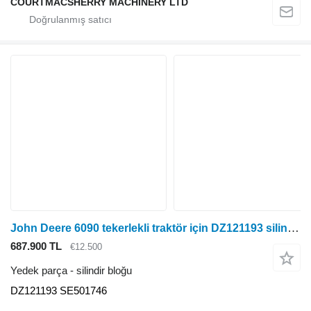
COURTMACSHERRY MACHINERY LTD
John Deere 6090 tekerlekli traktör için DZ121193 silindir bloğu
687.900 TL
€12.500
Yedek parça - silindir bloğu
DZ121193 SE501746