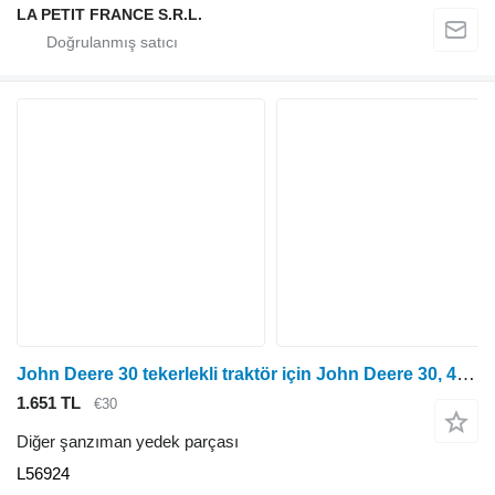
LA PETIT FRANCE S.R.L.
John Deere 30 tekerlekli traktör için John Deere 30, 40, 50 Serisi, 3030, 3040, 3050 Salıncak Mili Kontrol Düğmesi L5692 L56924
1.651 TL
€30
Diğer şanzıman yedek parçası
L56924