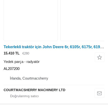
Tekerlekli traktör için John Deere 6r, 6105r, 6175r, 6195r, 6215r, 6250r, Buhar Kondenseri AL207200 radyatör
15.410 TL
€280
Yedek parça - radyatör
AL207200
İrlanda, Courtmacsherry
COURTMACSHERRY MACHINERY LTD