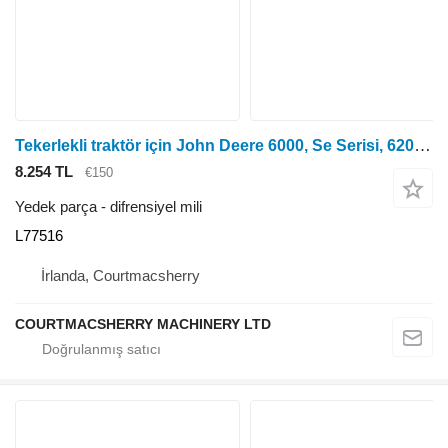
Tekerlekli traktör için John Deere 6000, Se Serisi, 6200, Se6510 Arka Aks Yarım Şaftı Sağ L77516 difrensiyel mili
8.254 TL
€150
Yedek parça - difrensiyel mili
L77516
İrlanda, Courtmacsherry
COURTMACSHERRY MACHINERY LTD