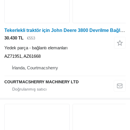
Tekerlekli traktör için John Deere 3800 Devrilme Bağlantı Braketi AZ71951, AZ61668
30.430 TL
€553
Yedek parça - bağlantı elemanları
AZ71951, AZ61668
İrlanda, Courtmacsherry
COURTMACSHERRY MACHINERY LTD