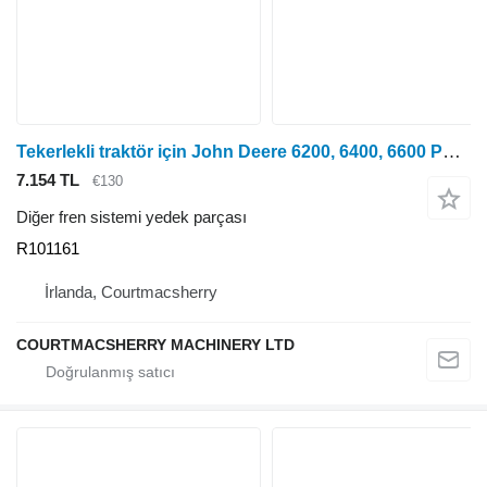
Tekerlekli traktör için John Deere 6200, 6400, 6600 Powerquad Planet Fren Muhafazası, R125 R101161
7.154 TL
€130
Diğer fren sistemi yedek parçası
R101161
İrlanda, Courtmacsherry
COURTMACSHERRY MACHINERY LTD