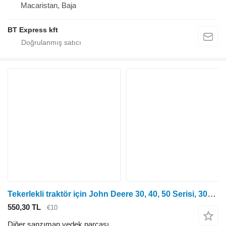
Macaristan, Baja
BT Express kft
Tekerlekli traktör için John Deere 30, 40, 50 Serisi, 3030, 3040, 3050 Vites Konsolu Vites Topuzu Al58 AL58296
550,30 TL
€10
Diğer şanzıman yedek parçası