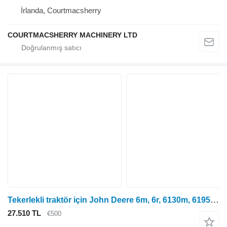
İrlanda, Courtmacsherry
COURTMACSHERRY MACHINERY LTD
Tekerlekli traktör için John Deere 6m, 6r, 6130m, 6195r, 6215r Orta Kaput Desteği Al206119 AL206119
27.510 TL
€500