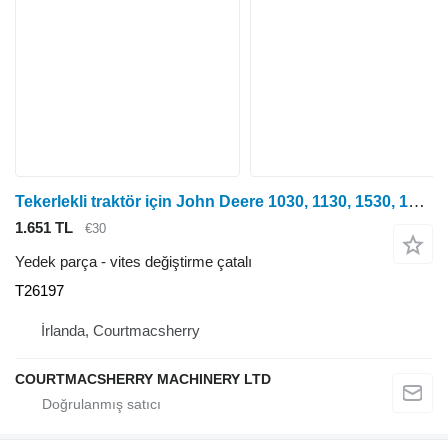
Tekerlekli traktör için John Deere 1030, 1130, 1530, 1630, 2130 Şanzıman Kontrol Çatalı T26197 vites değiştirme çatalı
1.651 TL
€30
Yedek parça - vites değiştirme çatalı
T26197
İrlanda, Courtmacsherry
COURTMACSHERRY MACHINERY LTD