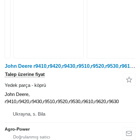
John Deere r9410,r9420,r9430,r9510,r9520,r9530,r9610,r9620,r9630 tekerlekli traktör için John köprü
Talep üzerine fiyat
Yedek parça - köprü
John Deere,
r9410,r9420,r9430,r9510,r9520,r9530,r9610,r9620,r9630
Ukrayna, s. Bila
Agro-Power