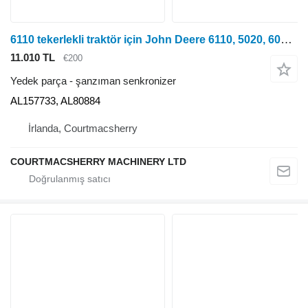
6110 tekerlekli traktör için John Deere 6110, 5020, 6010, Se, 6020, 7030, 6030 S., 5720 Senkronizör Al1 AL157733 şanzıman senkronizer
11.010 TL
€200
Yedek parça - şanzıman senkronizer
AL157733, AL80884
İrlanda, Courtmacsherry
COURTMACSHERRY MACHINERY LTD