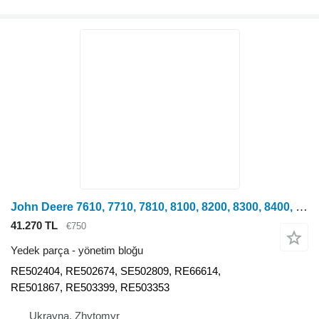
John Deere 7610, 7710, 7810, 8100, 8200, 8300, 8400, 8110, 8210, 8310, 8410, 9500, 9510, 9550, 9600, 9610, 9650, 9976, 9986 tekerlekli traktör için John Deere RE502404 yönetim bloğu
41.270 TL
€750
Yedek parça - yönetim bloğu
RE502404, RE502674, SE502809, RE66614,
RE501867, RE503399, RE503353
Ukrayna, Zhytomyr