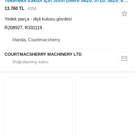
Tekerlekli traktör için John Deere 5820, 5720, 5820, 6020, Se Serisi Şanzıman Muhafazası, Kapak R3 R208927, R331119 dişli kutusu gövdesi
13.760 TL
€250
Yedek parça - dişli kutusu gövdesi
R208927, R331119
İrlanda, Courtmacsherry
COURTMACSHERRY MACHINERY LTD