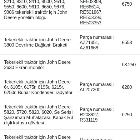
8210, 8310, 8410, 9500, 9510,
SE502809,
€750
9550, 9600, 9610, 9650, 9976,
RE66614,
9986 tekerlekli traktör için John
RE501867,
Deere yönetim bloğu
RE503399,
RE503353
Parça numarası:
Tekerlekli traktör için John Deere
AZ71951,
€553
3800 Devrilme Bağlantı Braketi
AZ61668
Tekerlekli traktör için John Deere
€3.250
2630 Ekran monitör
Tekerlekli traktör için John Deere
Parça numarası:
6r, 6105r, 6175r, 6195r, 6215r,
€280
AL207200
6250r, Buhar Kondenseri radyatör
Tekerlekli traktör için John Deere
Parça numarası:
5820, 5720, 5820, 6020, Se Serisi
R208927,
€250
Şanzıman Muhafazası, Kapak R3
R331119
dişli kutusu gövdesi
Tekerlekli traktör için John Deere
Parça numarası: