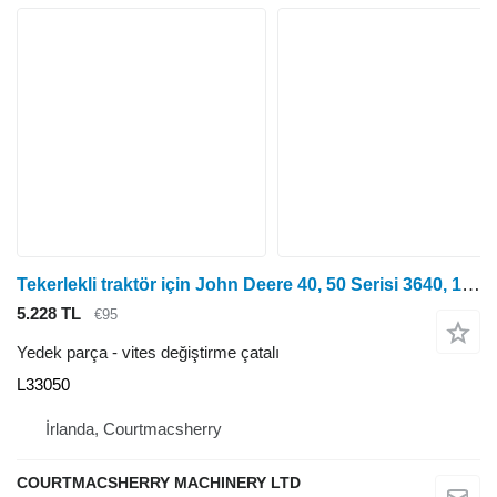
Tekerlekli traktör için John Deere 40, 50 Serisi 3640, 1950 Şanzıman Kontrol Çatalı L33050 vites değiştirme çatalı
5.228 TL
€95
Yedek parça - vites değiştirme çatalı
L33050
İrlanda, Courtmacsherry
COURTMACSHERRY MACHINERY LTD