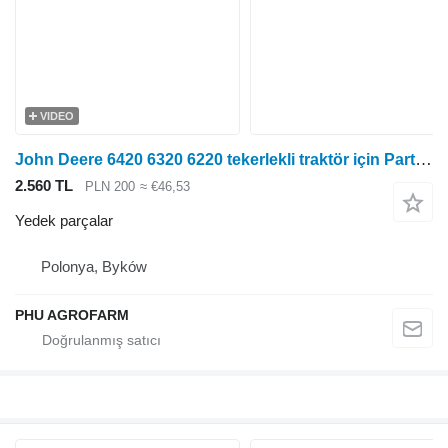
VIDEO
John Deere 6420 6320 6220 tekerlekli traktör için Parts, ersatzteile, pieces John Deere 6420 6320 6220 parçalar, yedek parçalar, parçalar
2.560 TL
PLN 200
≈ €46,53
Yedek parçalar
Polonya, Byków
PHU AGROFARM