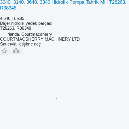
3040, 3140, 3640, 3340 Hidrolik Pompa Tahrik Mili T28263,
R38348
4.640 TL
€85
Diğer hidrolik yedek parçası
T28263, R38348
İrlanda, Courtmacsherry
COURTMACSHERRY MACHINERY LTD
Satıcıyla iletişime geç