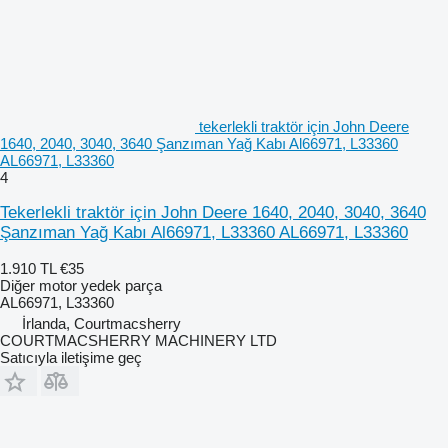
tekerlekli traktör için John Deere
1640, 2040, 3040, 3640 Şanzıman Yağ Kabı Al66971, L33360
AL66971, L33360
4
Tekerlekli traktör için John Deere 1640, 2040, 3040, 3640
Şanzıman Yağ Kabı Al66971, L33360 AL66971, L33360
1.910 TL
€35
Diğer motor yedek parça
AL66971, L33360
İrlanda, Courtmacsherry
COURTMACSHERRY MACHINERY LTD
Satıcıyla iletişime geç