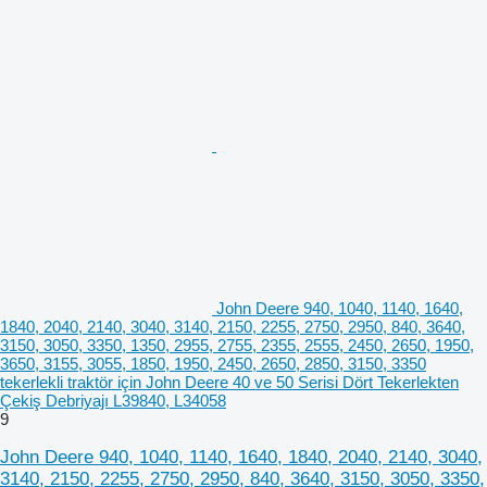
John Deere 940, 1040, 1140, 1640,
1840, 2040, 2140, 3040, 3140, 2150, 2255, 2750, 2950, 840, 3640,
3150, 3050, 3350, 1350, 2955, 2755, 2355, 2555, 2450, 2650, 1950,
3650, 3155, 3055, 1850, 1950, 2450, 2650, 2850, 3150, 3350
tekerlekli traktör için John Deere 40 ve 50 Serisi Dört Tekerlekten
Çekiş Debriyajı L39840, L34058
9
John Deere 940, 1040, 1140, 1640, 1840, 2040, 2140, 3040,
3140, 2150, 2255, 2750, 2950, 840, 3640, 3150, 3050, 3350,