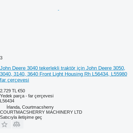
3
John Deere 3040 tekerlekli traktör için John Deere 3050,
3040, 3140, 3640 Front Light Housing Rh L56434, L55980
far çerçevesi
2.729 TL
€50
Yedek parça - far çerçevesi
L56434
İrlanda, Courtmacsherry
COURTMACSHERRY MACHINERY LTD
Satıcıyla iletişime geç