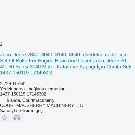
2
John Deere 2840, 3040, 3140, 3640 tekerlekli traktör için
Set Of Bolts For Engine Head And Cover John Deere 30,
40, 50 Serisi 3040 Motor Kafası ve Kapağı İçin Cıvata Seti
1437-150119-17145302
2.729 TL
€50
Yedek parça - bağlantı elemanları
1437-150119-17145302
İrlanda, Courtmacsherry
COURTMACSHERRY MACHINERY LTD
Satıcıyla iletişime geç