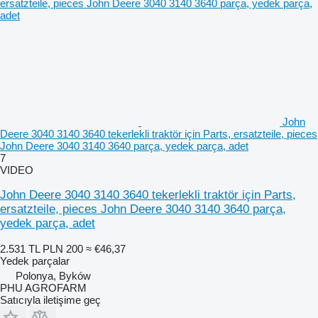
John
Deere 3040 3140 3640 tekerlekli traktör için Parts, ersatzteile, pieces
John Deere 3040 3140 3640 parça, yedek parça, adet
7
VIDEO
John Deere 3040 3140 3640 tekerlekli traktör için Parts,
ersatzteile, pieces John Deere 3040 3140 3640 parça,
yedek parça, adet
2.531 TL
PLN 200
≈ €46,37
Yedek parçalar
Polonya, Byków
PHU AGROFARM
Satıcıyla iletişime geç