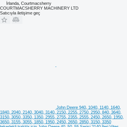
İrlanda, Courtmacsherry
COURTMACSHERRY MACHINERY LTD
Satıcıyla iletişime geç
John Deere 940, 1040, 1140, 1640,
1840, 2040, 2140, 3040, 3140, 2150, 2255, 2750, 2950, 840, 3640,
3150, 3050, 3350, 1350, 2955, 2755, 2355, 2555, 2450, 2650, 1950,
3650, 3155, 3055, 1850, 1950, 2450, 2650, 2850, 3150, 3350
tekerlekli traktör için John Deere 40, 50, 55 Serisi 2140 İleri Vites