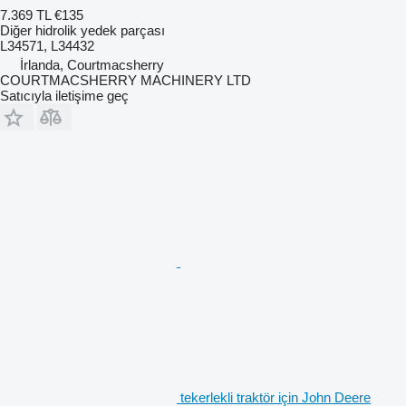
7.369 TL
€135
Diğer hidrolik yedek parçası
L34571, L34432
İrlanda, Courtmacsherry
COURTMACSHERRY MACHINERY LTD
Satıcıyla iletişime geç
tekerlekli traktör için John Deere