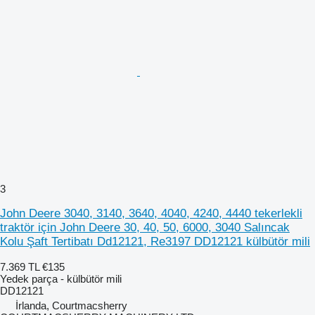
3
John Deere 3040, 3140, 3640, 4040, 4240, 4440 tekerlekli
traktör için John Deere 30, 40, 50, 6000, 3040 Salıncak
Kolu Şaft Tertibatı Dd12121, Re3197 DD12121 külbütör mili
7.369 TL
€135
Yedek parça - külbütör mili
DD12121
İrlanda, Courtmacsherry