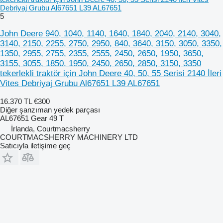
Debriyaj Grubu Al67651 L39 AL67651
5
John Deere 940, 1040, 1140, 1640, 1840, 2040, 2140, 3040,
3140, 2150, 2255, 2750, 2950, 840, 3640, 3150, 3050, 3350,
1350, 2955, 2755, 2355, 2555, 2450, 2650, 1950, 3650,
3155, 3055, 1850, 1950, 2450, 2650, 2850, 3150, 3350
tekerlekli traktör için John Deere 40, 50, 55 Serisi 2140 İleri
Vites Debriyaj Grubu Al67651 L39 AL67651
16.370 TL
€300
Diğer şanzıman yedek parçası
AL67651 Gear 49 T
İrlanda, Courtmacsherry
COURTMACSHERRY MACHINERY LTD
Satıcıyla iletişime geç