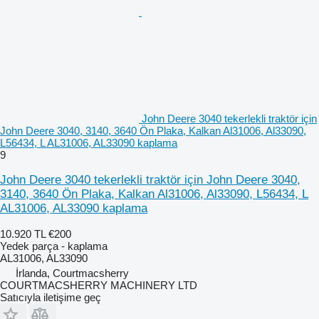
John Deere 3040 tekerlekli traktör için
John Deere 3040, 3140, 3640 Ön Plaka, Kalkan Al31006, Al33090,
L56434, L AL31006, AL33090 kaplama
9
John Deere 3040 tekerlekli traktör için John Deere 3040,
3140, 3640 Ön Plaka, Kalkan Al31006, Al33090, L56434, L
AL31006, AL33090 kaplama
10.920 TL
€200
Yedek parça - kaplama
AL31006, AL33090
İrlanda, Courtmacsherry
COURTMACSHERRY MACHINERY LTD
Satıcıyla iletişime geç