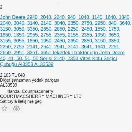
2
John Deere 2940, 2040, 2240, 940, 1040, 1140, 1640, 1840,
2040, 3040, 3140, 2140, 3040, 2350, 2750, 2950, 840, 3640,
3150, 3050, 3350, 2650, 2850, 2250, 2450, 1550, 1750,
1850, 1350, 2955, 2755, 2355, 2155, 2355, 1950, 3650,
3155, 3055, 1850, 1950, 2450, 2650, 2850, 3150, 3350,
2250, 2755, 2141, 2541, 2941, 3141, 3641, 1641, 2251,
2650, 2951, 3351, 3651 tekerlekli traktör için John Deere
40, 41, 50, 51, 55 Serisi 2140, 2350 Vites Kolu Seçici
Çubuğu Al3353 AL33539
2.183 TL
€40
Diğer şanzıman yedek parçası
AL33539
İrlanda, Courtmacsherry
COURTMACSHERRY MACHINERY LTD
Satıcıyla iletişime geç