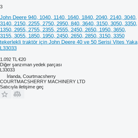
3
John Deere 940, 1040, 1140, 1640, 1840, 2040, 2140, 3040,
3140, 2150, 2255, 2750, 2950, 840, 3640, 3150, 3050, 3350,
1350, 2955, 2755, 2355, 2555, 2450, 2650, 1950, 3650,
3155, 3055, 1850, 1950, 2450, 2650, 2850, 3150, 3350
tekerlekli traktör için John Deere 40 ve 50 Serisi Vites Yaka
L33033
1.092 TL
€20
Diğer şanzıman yedek parçası
L33033
İrlanda, Courtmacsherry
COURTMACSHERRY MACHINERY LTD
Satıcıyla iletişime geç