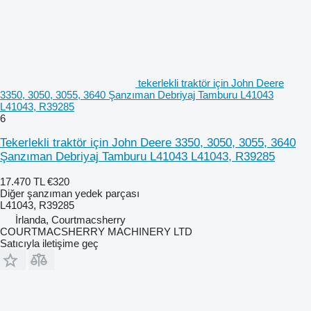
tekerlekli traktör için John Deere
3350, 3050, 3055, 3640 Şanzıman Debriyaj Tamburu L41043
L41043, R39285
6
Tekerlekli traktör için John Deere 3350, 3050, 3055, 3640
Şanzıman Debriyaj Tamburu L41043 L41043, R39285
17.470 TL
€320
Diğer şanzıman yedek parçası
L41043, R39285
İrlanda, Courtmacsherry
COURTMACSHERRY MACHINERY LTD
Satıcıyla iletişime geç