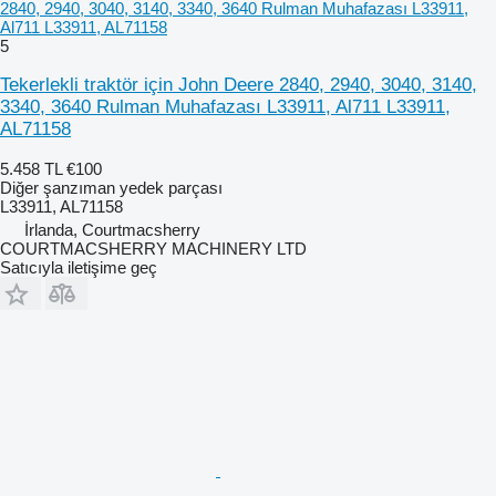
2840, 2940, 3040, 3140, 3340, 3640 Rulman Muhafazası L33911,
Al711 L33911, AL71158
5
Tekerlekli traktör için John Deere 2840, 2940, 3040, 3140,
3340, 3640 Rulman Muhafazası L33911, Al711 L33911,
AL71158
5.458 TL
€100
Diğer şanzıman yedek parçası
L33911, AL71158
İrlanda, Courtmacsherry
COURTMACSHERRY MACHINERY LTD
Satıcıyla iletişime geç