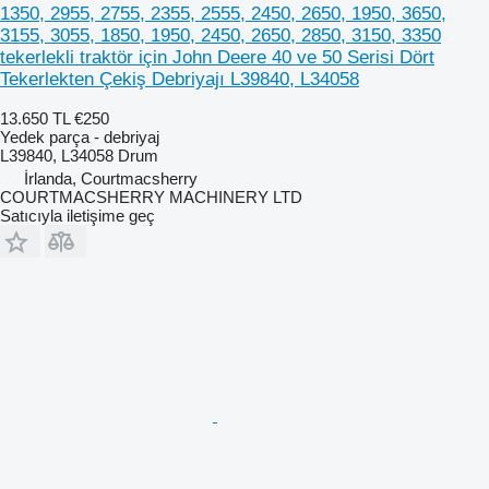
1350, 2955, 2755, 2355, 2555, 2450, 2650, 1950, 3650,
3155, 3055, 1850, 1950, 2450, 2650, 2850, 3150, 3350
tekerlekli traktör için John Deere 40 ve 50 Serisi Dört
Tekerlekten Çekiş Debriyajı L39840, L34058
13.650 TL
€250
Yedek parça - debriyaj
L39840, L34058 Drum
İrlanda, Courtmacsherry
COURTMACSHERRY MACHINERY LTD
Satıcıyla iletişime geç