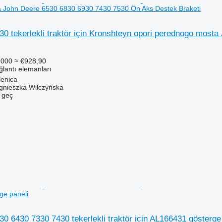
 John Deere 6530 6830 6930 7430 7530 Ön Aks Destek Braketi
30 tekerlekli traktör için Kronshteyn opori perednogo mos
.000
≈ €928,90
ğlantı elemanları
lenica
gnieszka Wilczyńska
e geç
ge paneli
0 6430 7330 7430 tekerlekli traktör için AL166431 gösterge