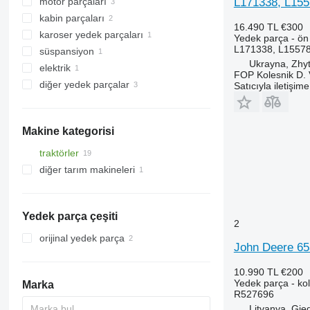
L171338, L15
motor parçaları
kuyruk milleri
kabin parçaları
PTO'lar
turbo kompresörler
16.490 TL
€300
karoser yedek parçaları
dişli kutusu gövdesi
kollektörler
kaputlar
Yedek parça - ö
L171338, L1557
süspansiyon
diğer şanzıman yedek parçaları
camlar
basamaklar
Ukrayna, Zhy
elektrik
diğer süspansiyon yedek parçaları
ön camlar
FOP Kolesnik D. 
diğer yedek parçalar
gösterge panelleri
Satıcıyla iletişim
yedek parçalar
bağlantı elemanları
Makine kategorisi
traktörler
diğer tarım makineleri
tekerlekli traktörler
Yedek parça çeşiti
2
orijinal yedek parça
John Deere 653
10.990 TL
€200
Yedek parça - kol
Marka
R527696
Litvanya, Gied