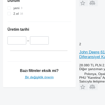
Durum
MXU
3200
4245
Magnum
3320
4255
yeni
Maxxum
3340
4345
2.el
Optum
3350
4355
Puma
3400
5425
STX
3415
5435
Üretim tarihi
Steiger
3420
5440
3640
5445
–
2
3650
5450
John Deere 61
3720
5455
Diferansiyel 
3800
5460
4040
5465
28.080 TL
PLN 2
4055
5610
Diğer şanzıman 
Bazı filtreler eksik mi?
Polonya, Opa
4650
5611
Bir değişiklik önerin
PHU "Karetina" A
4755
5612
Satıcıyla iletişim
5055 E
5711
5070 M
5712
5075
5713
5080
6140
5075 E