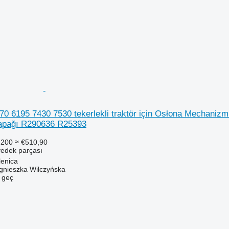
70 6195 7430 7530 tekerlekli traktör için Osłona Mechani
Kapağı R290636 R25393
.200
≈ €510,90
yedek parçası
lenica
gnieszka Wilczyńska
e geç