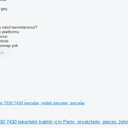
e geç
a nasıl tanımlarsınız?
an platformu
ıcısı
ticisi
u cevap yok
çin
e 7530 7430 parçalar, yedek parçalar, parçalar
0 7430 tekerlekli traktör için Parts, ersatzteile, pieces Jo