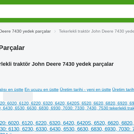
Deere 7430 yedek parçalar
Tekerlekli traktör John Deere 7430 yed
Parçalar
lekli traktör John Deere 7430 yedek parçalar
lısı en üstte
En ucuzu en üstte
Üretim tarihi - yeni en üstte
Üretim tarih
0: 6020, 6120, 6220, 6320, 6420, 6420S, 6520, 6620, 6820,
30: 6130, 6230, 6330, 6430, 6530, 6630, 6830, 6930, 7030: 7