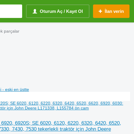
Oturum Aç / Kayıt Ol
İlan verin
ek parçalar
i - eski en üstte
 6920, 6920S; SE 6020, 6120, 6220, 6320, 6420, 6520,
330, 7430, 7530 tekerlekli traktör için John Deere