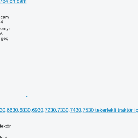
5784 ön cam
n cam
84
tomyr
V.
e geç
0,6630,6830,6930,7230,7330,7430,7530 tekerlekli traktör i
lektör
riai