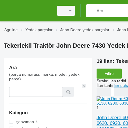
Agriline
Yedek parçalar
John Deere yedek parçalar
John 
Tekerlekli Traktör John Deere 7430 Yedek 
19 ilan:
Teker
Ara
Filtre
(parça numarası, marka, model, yedek
parça)
Sırala
:
İlan tarihi
İlan tarihi
En paha
1
Kategori
John Deere 602
şanzıman
6620, 6920, 60