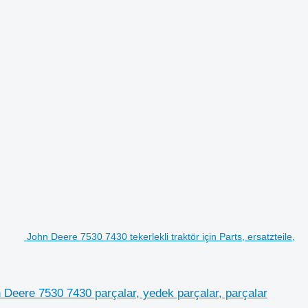
John Deere 7530 7430 tekerlekli traktör için Parts, ersatzteile,
hn Deere 7530 7430 parçalar, yedek parçalar, parçalar