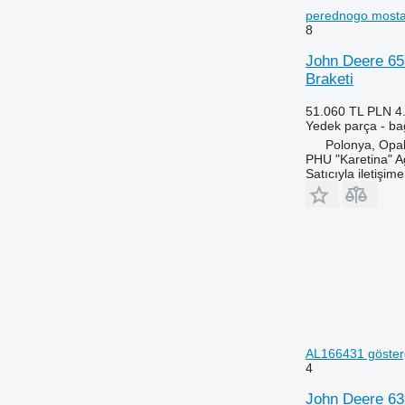
6400
7726
perednogo mosta
6410
8110
8
6420 S
8140
John Deere 65
6430 Premium
8150
Braketi
6506
8220
51.060 TL
PLN 4
6510
8240
Yedek parça - ba
6520
8250
Polonya, Opa
6530
8280
PHU "Karetina" A
Satıcıyla iletişim
6600
8480
6610
8650
6620
8660
6630
8670
6710
8690
6800
8737
6810
6820
6830
AL166431 göster
4
6900
6910
John Deere 633