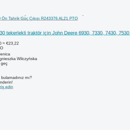
0 Ön Tahrik Güç Çıkışı R243376 AL21 PTO
0 tekerlekli traktör için John Deere 6930, 7330, 7430, 75
0
≈ €23,22
TO
lenica
gnieszka Wilczyńska
e geç
ı bulamadınız mı?
önderin!
iş edin