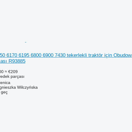
50 6170 6195 6800 6900 7430 tekerlekli traktör için Obud
zası R93885
00
≈ €209
yedek parçası
lenica
gnieszka Wilczyńska
e geç