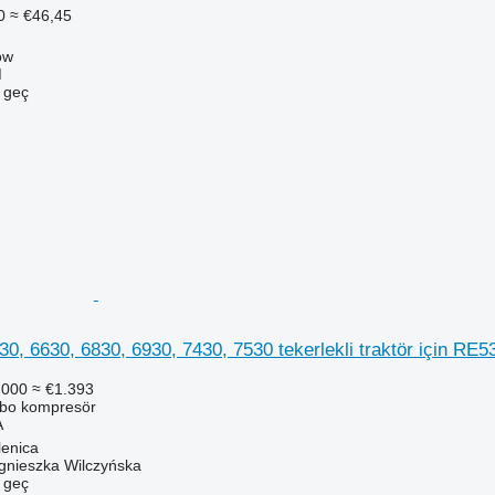
0
≈ €46,45
ów
M
e geç
30, 6630, 6830, 6930, 7430, 7530 tekerlekli traktör için 
.000
≈ €1.393
rbo kompresör
A
lenica
gnieszka Wilczyńska
e geç