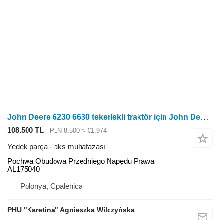
John Deere 6230 6630 tekerlekli traktör için John Deere 6230 6630 Sağ Ön Tahrik Mili Muhafazası AL175040 Pochwa aks muhafazası
108.500 TL
PLN 8.500
≈ €1.974
Yedek parça - aks muhafazası
Pochwa Obudowa Przedniego Napędu Prawa
AL175040
Polonya, Opalenica
PHU "Karetina" Agnieszka Wilczyńska