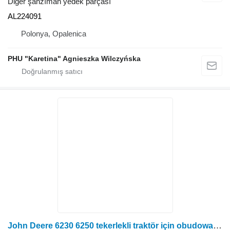
Diğer şanzıman yedek parçası
AL224091
Polonya, Opalenica
PHU "Karetina" Agnieszka Wilczyńska
John Deere 6230 6250 tekerlekli traktör için obudowa łoźyska L218583 diğer şanzıman yedek parçası