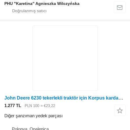
PHU "Karetina" Agnieszka Wilczyńska
John Deere 6230 tekerlekli traktör için Korpus kardannogo vala perednogo tsentralnogo mosta N John Deere 6230 6630 Ön Orta Aks Tahrik Mili Muhafazası N
1.277 TL
PLN 100
≈ €23,22
Diğer şanzıman yedek parçası
Polonya, Opalenica