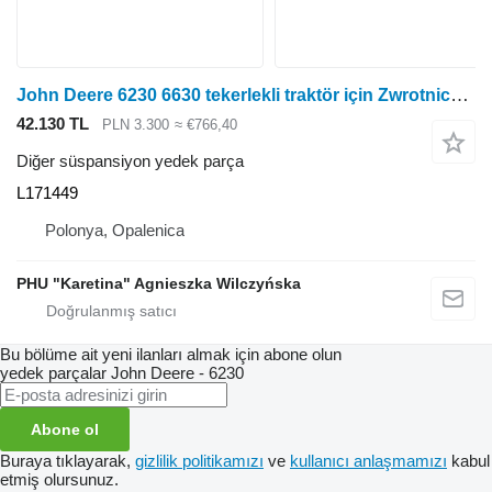
John Deere 6230 6630 tekerlekli traktör için Zwrotnica Prawa Obudowa John Deere 6230 6630 Sağ Direksiyon Mafsal Muhafazası L171449
42.130 TL
PLN 3.300
≈ €766,40
Diğer süspansiyon yedek parça
L171449
Polonya, Opalenica
PHU "Karetina" Agnieszka Wilczyńska
Bu bölüme ait yeni ilanları almak için abone olun
yedek parçalar
John Deere - 6230
Abone ol
Buraya tıklayarak,
gizlilik politikamızı
ve
kullanıcı anlaşmamızı
kabul
etmiş olursunuz.