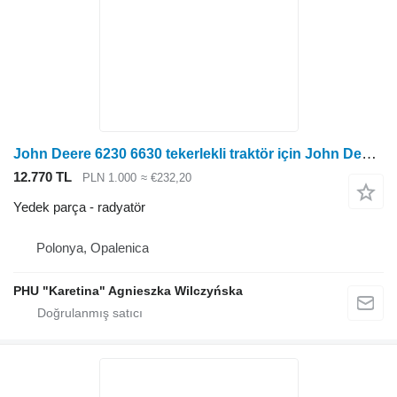
John Deere 6230 6630 tekerlekli traktör için John Deere 6230 6630 Radyatör Fanı AL160126
12.770 TL
PLN 1.000
≈ €232,20
Yedek parça - radyatör
Polonya, Opalenica
PHU "Karetina" Agnieszka Wilczyńska