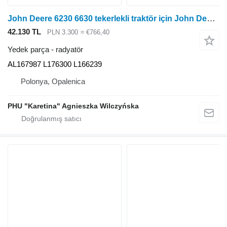
John Deere 6230 6630 tekerlekli traktör için John Deere 6230 6630 Radyatör AL167987 L176300 L166239
42.130 TL
PLN 3.300
≈ €766,40
Yedek parça - radyatör
AL167987 L176300 L166239
Polonya, Opalenica
PHU "Karetina" Agnieszka Wilczyńska