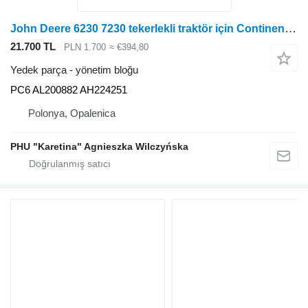
John Deere 6230 7230 tekerlekli traktör için Continental PC6 yönetim bloğu
21.700 TL
PLN 1.700
≈ €394,80
Yedek parça - yönetim bloğu
PC6 AL200882 AH224251
Polonya, Opalenica
PHU "Karetina" Agnieszka Wilczyńska