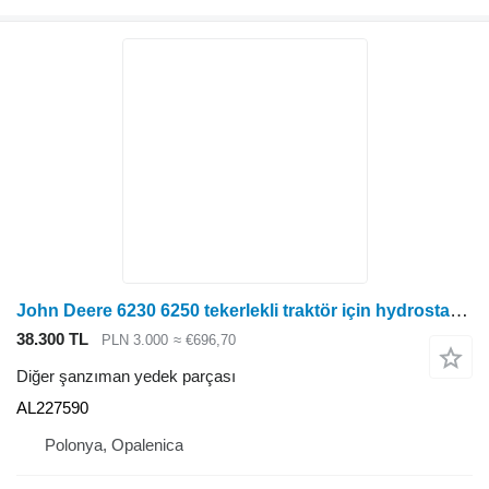
John Deere 6230 6250 tekerlekli traktör için hydrostat zbiornik hydrostatyczny AL227590 diğer şanzıman yedek parçası
38.300 TL
PLN 3.000
≈ €696,70
Diğer şanzıman yedek parçası
AL227590
Polonya, Opalenica