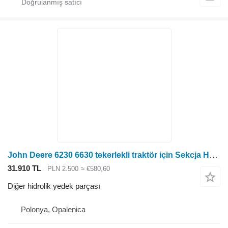
John Deere 6230 6630 tekerlekli traktör için Sekcja Hydrauliczna John Deere 6230 6630 Hidrolik Bölüm AL174920 AL174921
31.910 TL
PLN 2.500
≈ €580,60
Diğer hidrolik yedek parçası
Polonya, Opalenica