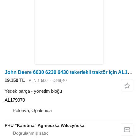
John Deere 6030 6230 6430 tekerlekli traktör için AL179070 yönetim bloğu
19.150 TL
PLN 1.500
≈ €348,40
Yedek parça - yönetim bloğu
AL179070
Polonya, Opalenica
PHU "Karetina" Agnieszka Wilczyńska