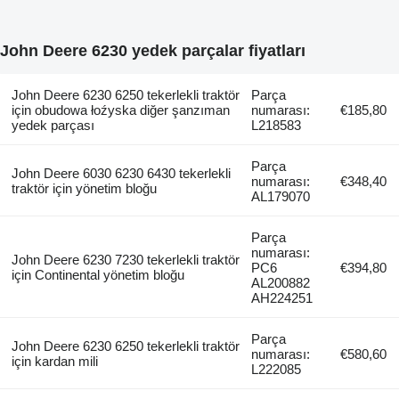
John Deere 6230 yedek parçalar fiyatları
John Deere 6230 6250 tekerlekli traktör
Parça
için obudowa łoźyska diğer şanzıman
numarası:
€185,80
yedek parçası
L218583
Parça
John Deere 6030 6230 6430 tekerlekli
numarası:
€348,40
traktör için yönetim bloğu
AL179070
Parça
numarası:
John Deere 6230 7230 tekerlekli traktör
PC6
€394,80
için Continental yönetim bloğu
AL200882
AH224251
Parça
John Deere 6230 6250 tekerlekli traktör
numarası:
€580,60
için kardan mili
L222085