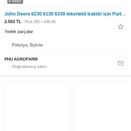
VIDEO
John Deere 6230 6130 6330 tekerlekli traktör için Parts, ersatzteile, pieces John Deere 6230 6130 6330 parçalar, yedek parçalar, parçalar
2.553 TL
PLN 200
≈ €46,45
Yedek parçalar
Polonya, Byków
PHU AGROFARM