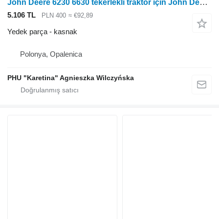
John Deere 6230 6630 tekerlekli traktör için John Deere 6230 6630 Fan Kasnağı R128660 kasnak
5.106 TL
PLN 400
≈ €92,89
Yedek parça - kasnak
Polonya, Opalenica
PHU "Karetina" Agnieszka Wilczyńska