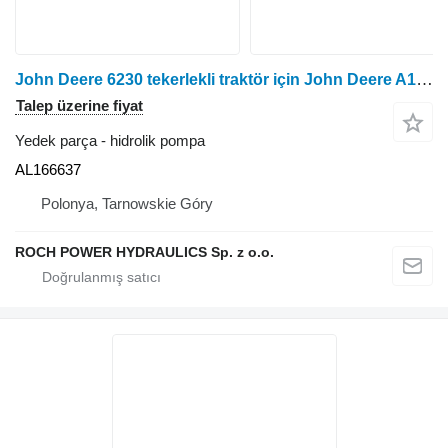
John Deere 6230 tekerlekli traktör için John Deere A10VO28DFR1/52R-HTC40N00-S2020 AL166637 hidrolik pompa
Talep üzerine fiyat
Yedek parça - hidrolik pompa
AL166637
Polonya, Tarnowskie Góry
ROCH POWER HYDRAULICS Sp. z o.o.