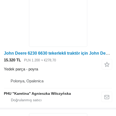
John Deere 6230 6630 tekerlekli traktör için John Deere 6230 6630 Ön Tahrik Göbeği L166396 poyra
15.320 TL
PLN 1.200
≈ €278,70
Yedek parça - poyra
Polonya, Opalenica
PHU "Karetina" Agnieszka Wilczyńska