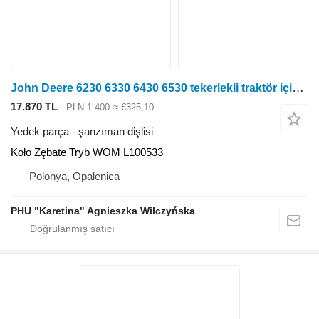
John Deere 6230 6330 6430 6530 tekerlekli traktör için John Deere 6230 6330 6430 6530 Koło Zębate Tryb WOM L100533 şanzıman dişlisi
17.870 TL
PLN 1.400
≈ €325,10
Yedek parça - şanzıman dişlisi
Koło Zębate Tryb WOM L100533
Polonya, Opalenica
PHU "Karetina" Agnieszka Wilczyńska