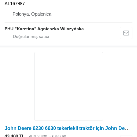
AL167987
Polonya, Opalenica
PHU "Karetina" Agnieszka Wilczyńska
John Deere 6230 6630 tekerlekli traktör için John Deere 6230 6630 Ön Aks Tahrik Mili L113277 kardan mili
43.400 TL
PLN 3.400
≈ €789,60