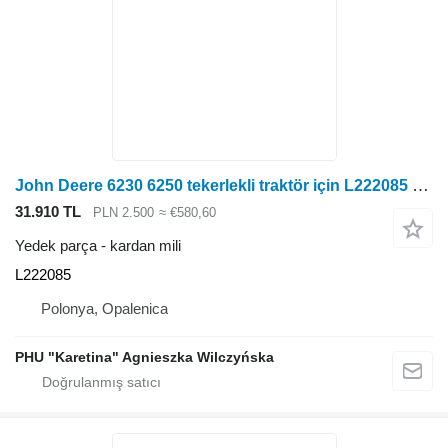
John Deere 6230 6250 tekerlekli traktör için L222085 kardan mili
31.910 TL
PLN 2.500
≈ €580,60
Yedek parça - kardan mili
L222085
Polonya, Opalenica
PHU "Karetina" Agnieszka Wilczyńska