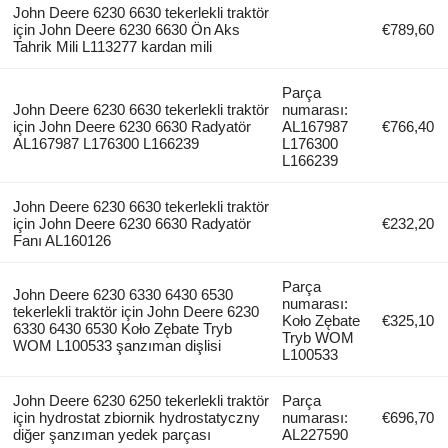
John Deere 6230 6630 tekerlekli traktör
için John Deere 6230 6630 Ön Aks
€789,60
Tahrik Mili L113277 kardan mili
Parça
John Deere 6230 6630 tekerlekli traktör
numarası:
için John Deere 6230 6630 Radyatör
AL167987
€766,40
AL167987 L176300 L166239
L176300
L166239
John Deere 6230 6630 tekerlekli traktör
için John Deere 6230 6630 Radyatör
€232,20
Fanı AL160126
Parça
John Deere 6230 6330 6430 6530
numarası:
tekerlekli traktör için John Deere 6230
Koło Zębate
€325,10
6330 6430 6530 Koło Zębate Tryb
Tryb WOM
WOM L100533 şanzıman dişlisi
L100533
John Deere 6230 6250 tekerlekli traktör
Parça
için hydrostat zbiornik hydrostatyczny
numarası:
€696,70
diğer şanzıman yedek parçası
AL227590