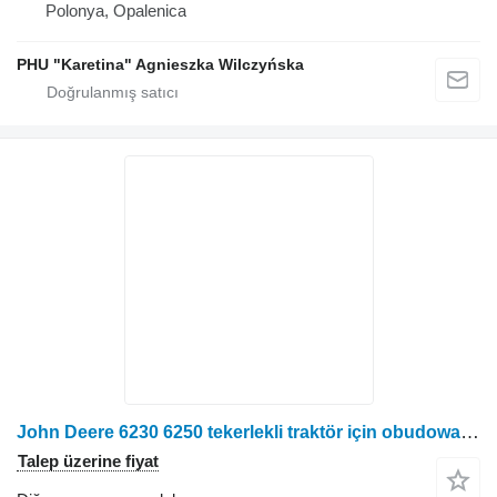
Polonya, Opalenica
PHU "Karetina" Agnieszka Wilczyńska
John Deere 6230 6250 tekerlekli traktör için obudowa dyferencjału mechanizmu róźnicowego AL224091 diğer şanzıman yedek parçası
Talep üzerine fiyat