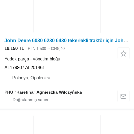
John Deere 6030 6230 6430 tekerlekli traktör için John Deere AL179807 yönetim bloğu
19.150 TL
PLN 1.500
≈ €348,40
Yedek parça - yönetim bloğu
AL179807 AL201461
Polonya, Opalenica
PHU "Karetina" Agnieszka Wilczyńska