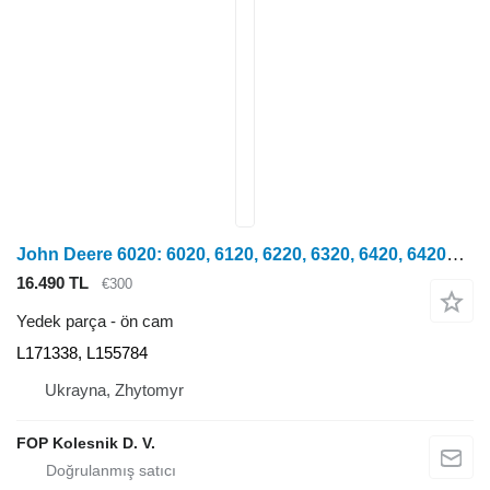
John Deere 6020: 6020, 6120, 6220, 6320, 6420, 6420S, 6520, 6620, 6820, 6920, 6920S; SE 6020, 6120, 6220, 6320, 6420, 6520, 6620, 6920, 6030: 6130, 6230, 6330, 6430, 6530, 6630, 6830, 6930, 7030: 7330, 7430, 7530 tekerlekli traktör için John Deere L171338, L155784 ön cam
16.490 TL
€300
Yedek parça - ön cam
L171338, L155784
Ukrayna, Zhytomyr
FOP Kolesnik D. V.