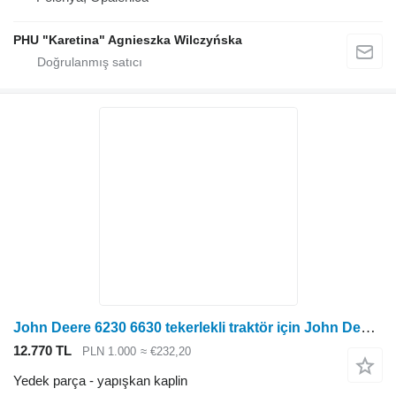
PHU "Karetina" Agnieszka Wilczyńska
John Deere 6230 6630 tekerlekli traktör için John Deere 6230 6630 Viskoz Debriyaj AL167987 yapışkan kaplin
12.770 TL
PLN 1.000
≈ €232,20
Yedek parça - yapışkan kaplin