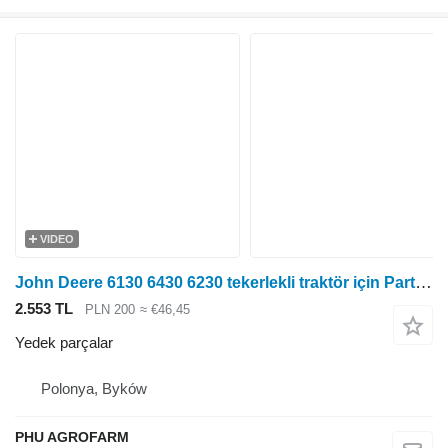
VIDEO
John Deere 6130 6430 6230 tekerlekli traktör için Parts, ersatzteile, pieces John Deere 6130 6430 6230 parçalar, yedek parçalar, parçalar
2.553 TL
PLN 200
≈ €46,45
Yedek parçalar
Polonya, Byków
PHU AGROFARM