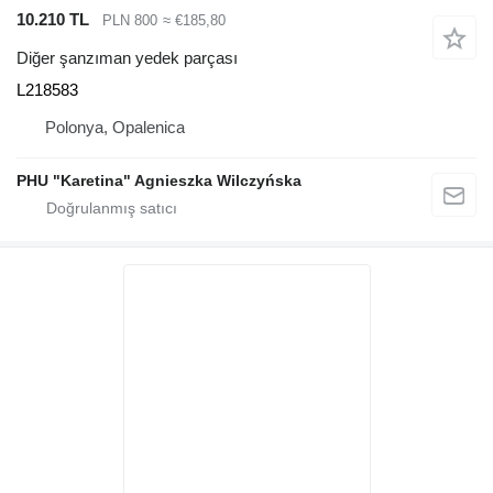
10.210 TL
PLN 800
≈ €185,80
Diğer şanzıman yedek parçası
L218583
Polonya, Opalenica
PHU "Karetina" Agnieszka Wilczyńska