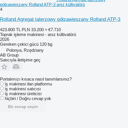
półzawieszany Rolland ATP-3 anız kültivatörü
4
Rolland Agregat talerzowy półzawieszany Rolland ATP-3
423.800 TL
PLN 33.200
≈ €7.710
Toprak işleme makinesi - anız kültivatörü
2026
Gereken çekici gücü
120 bg
Polonya, Rzędziany
AB Group
Satıcıyla iletişime geç
Portalımızı kısaca nasıl tanımlarsınız?
i̇ş makinesi ilan platformu
i̇ş makinesi satıcısı
i̇ş makinesi üreticisi
hiçbiri / Doğru cevap yok
Bir cevap seçin