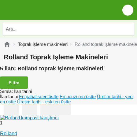
Toprak işleme makineleri
Rolland toprak işleme makinele
Rolland Toprak Işleme Makineleri
5 ilan:
Rolland toprak işleme makineleri
Filtre
Sırala
:
İlan tarihi
İlan tarihi
En pahalısı en üstte
En ucuzu en üstte
Üretim tarihi - yeni
en üstte
Üretim tarihi - eski en üstte
1
Rolland