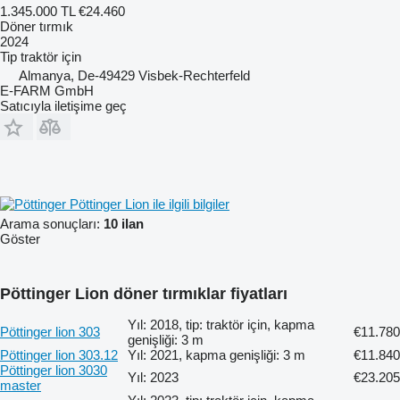
1.345.000 TL
€24.460
Döner tırmık
2024
Tip
traktör için
Almanya, De-49429 Visbek-Rechterfeld
E-FARM GmbH
Satıcıyla iletişime geç
Pöttinger Lion ile ilgili bilgiler
Arama sonuçları:
10 ilan
Göster
Pöttinger Lion döner tırmıklar fiyatları
Yıl: 2018, tip: traktör için, kapma
Pöttinger lion 303
€11.780
genişliği: 3 m
Pöttinger lion 303.12
Yıl: 2021, kapma genişliği: 3 m
€11.840
Pöttinger lion 3030
Yıl: 2023
€23.205
master