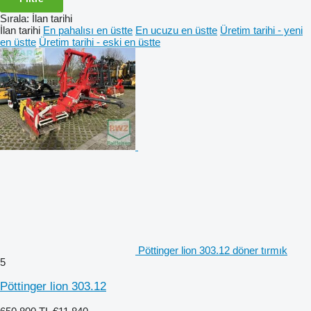
Sırala
:
İlan tarihi
İlan tarihi
En pahalısı en üstte
En ucuzu en üstte
Üretim tarihi - yeni
en üstte
Üretim tarihi - eski en üstte
Pöttinger lion 303.12 döner tırmık
5
Pöttinger lion 303.12