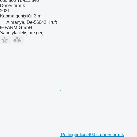
650.800 TL
€11.840
Döner tırmık
2021
Kapma genişliği
3 m
Almanya, De-56642 Kruft
E-FARM GmbH
Satıcıyla iletişime geç
Pöttinger lion 403 c döner tırmık