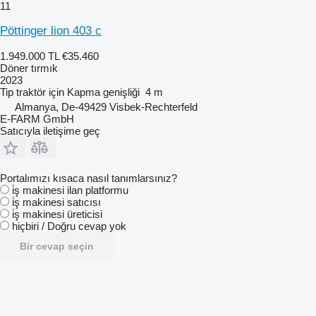
11
Pöttinger lion 403 c
1.949.000 TL
€35.460
Döner tırmık
2023
Tip
traktör için
Kapma genişliği
4 m
Almanya, De-49429 Visbek-Rechterfeld
E-FARM GmbH
Satıcıyla iletişime geç
Portalımızı kısaca nasıl tanımlarsınız?
i̇ş makinesi ilan platformu
i̇ş makinesi satıcısı
i̇ş makinesi üreticisi
hiçbiri / Doğru cevap yok
Bir cevap seçin