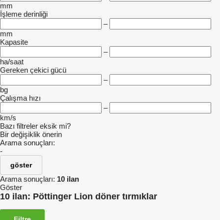
mm
İşleme derinliği
–
mm
Kapasite
–
ha/saat
Gereken çekici gücü
–
bg
Çalışma hızı
–
km/s
Bazı filtreler eksik mi?
Bir değişiklik önerin
Arama sonuçları:
-
göster
Arama sonuçları:
10 ilan
Göster
10 ilan:
Pöttinger Lion döner tırmıklar
Filtre