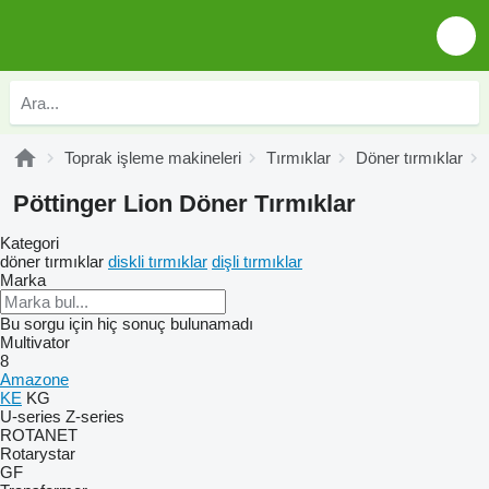
Toprak işleme makineleri
Tırmıklar
Döner tırmıklar
Pöttinger Lion Döner Tırmıklar
Kategori
döner tırmıklar
diskli tırmıklar
dişli tırmıklar
Marka
Bu sorgu için hiç sonuç bulunamadı
Multivator
8
Amazone
KE
KG
U-series
Z-series
ROTANET
Rotarystar
GF