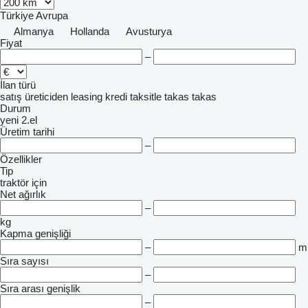
Türkiye
Avrupa
Almanya
Hollanda
Avusturya
Fiyat
–
İlan türü
satış
üreticiden
leasing
kredi
taksitle
takas
takas
Durum
yeni
2.el
Üretim tarihi
–
Özellikler
Tip
traktör için
Net ağırlık
–
kg
Kapma genişliği
–
m
Sıra sayısı
–
Sıra arası genişlik
–