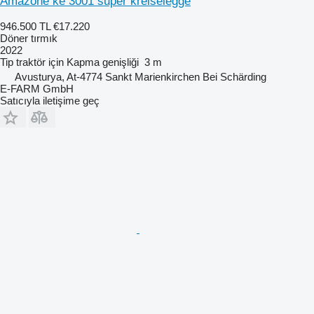
Amazone ke 3001 super kreiselegge
946.500 TL
€17.220
Döner tırmık
2022
Tip
traktör için
Kapma genişliği
3 m
Avusturya, At-4774 Sankt Marienkirchen Bei Schärding
E-FARM GmbH
Satıcıyla iletişime geç