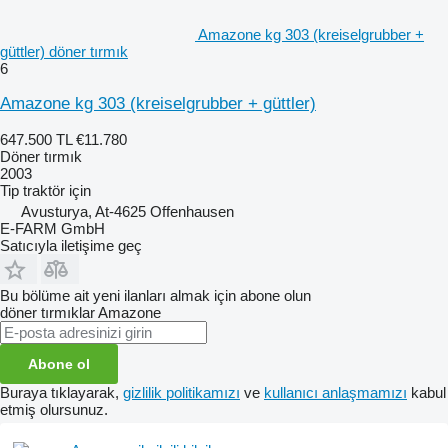
Amazone kg 303 (kreiselgrubber +
güttler) döner tırmık
6
Amazone kg 303 (kreiselgrubber + güttler)
647.500 TL
€11.780
Döner tırmık
2003
Tip
traktör için
Avusturya, At-4625 Offenhausen
E-FARM GmbH
Satıcıyla iletişime geç
Bu bölüme ait yeni ilanları almak için abone olun
döner tırmıklar
Amazone
Abone ol
Buraya tıklayarak,
gizlilik politikamızı
ve
kullanıcı anlaşmamızı
kabul
etmiş olursunuz.