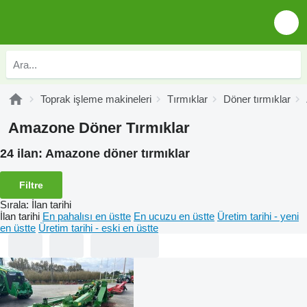
Toprak işleme makineleri
Tırmıklar
Döner tırmıklar
Amazone Döner Tırmıklar
24 ilan:
Amazone döner tırmıklar
Filtre
Sırala
:
İlan tarihi
İlan tarihi
En pahalısı en üstte
En ucuzu en üstte
Üretim tarihi - yeni
en üstte
Üretim tarihi - eski en üstte