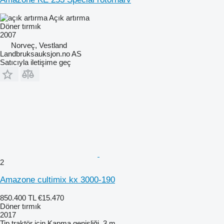
Açık artırma
Döner tırmık
2007
Norveç, Vestland
Landbruksauksjon.no AS
Satıcıyla iletişime geç
2
Amazone cultimix kx 3000-190
850.400 TL
€15.470
Döner tırmık
2017
Tip
traktör için
Kapma genişliği
3 m