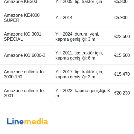
Amazone KE303
Yıl: 2009, tip: traktör için
€5.800
Amazone KE4000
Yıl: 2014
€5.900
SUPER
Amazone KG 3001
Yıl: 2024, durum: yeni,
€22.500
SPECIAL
kapma genişliği: 3 m
Yıl: 2011, tip: traktör için,
Amazone KG 6000-2
€15.500
kapma genişliği: 6 m
Amazone cultimix kx
Yıl: 2017, tip: traktör için,
€15.470
3000-190
kapma genişliği: 3 m
Amazone cultimix kx
Yıl: 2023, kapma genişliği: 3
€20.230
3001
m