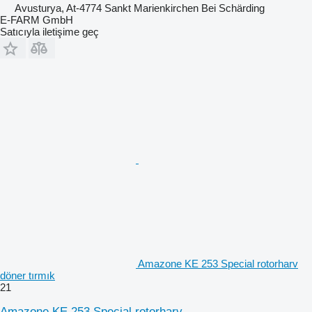
Avusturya, At-4774 Sankt Marienkirchen Bei Schärding
E-FARM GmbH
Satıcıyla iletişime geç
Amazone KE 253 Special rotorharv
döner tırmık
21
Amazone KE 253 Special rotorharv