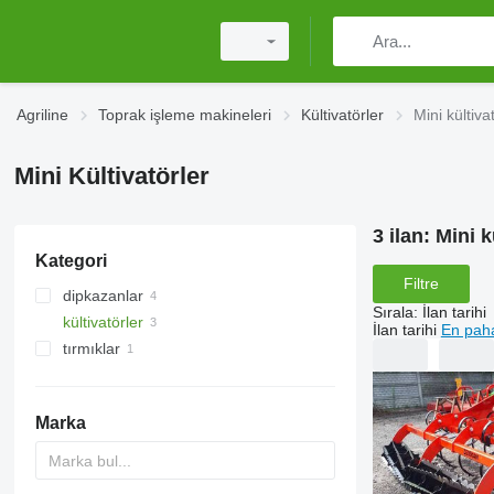
Agriline
Toprak işleme makineleri
Kültivatörler
Mini kültiva
Mini Kültivatörler
3 ilan:
Mini k
Kategori
Filtre
dipkazanlar
Sırala
:
İlan tarihi
kültivatörler
İlan tarihi
En paha
tırmıklar
diskli tırmıklar
Marka