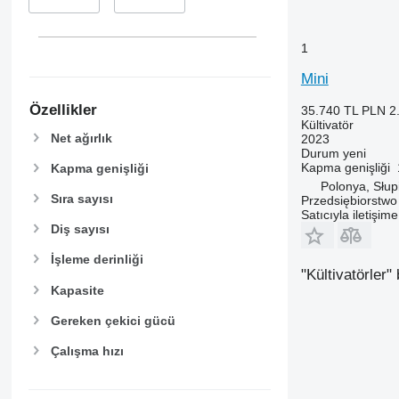
1
Mini
Özellikler
35.740 TL
PLN 2
Kültivatör
Net ağırlık
2023
Durum
yeni
Kapma genişliği
Kapma genişliği
Polonya, Słup
Sıra sayısı
Przedsiębiorstw
Satıcıyla iletişim
Diş sayısı
İşleme derinliği
"Kültivatörler
Kapasite
Gereken çekici gücü
Çalışma hızı