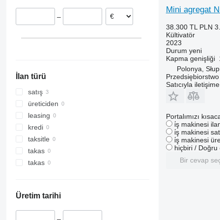
Mini agregat 
–
38.300 TL
PLN 3
Kültivatör
2023
Durum
yeni
Kapma genişliği
Polonya, Słup
İlan türü
Przedsiębiorstw
Satıcıyla iletişim
satış
üreticiden
leasing
Portalımızı kısac
i̇ş makinesi il
kredi
i̇ş makinesi sat
taksitle
i̇ş makinesi üre
hiçbiri / Doğr
takas
Bir cevap se
takas
Üretim tarihi
–