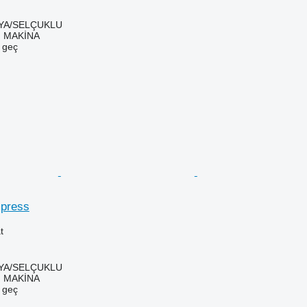
NYA/SELÇUKLU
 MAKİNA
e geç
press
t
NYA/SELÇUKLU
 MAKİNA
e geç