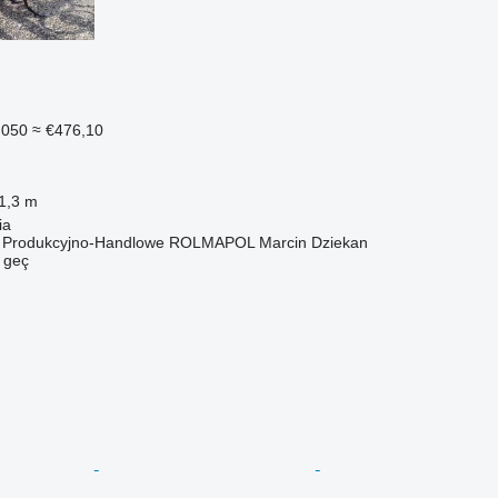
.050
≈ €476,10
1,3 m
ia
o Produkcyjno-Handlowe ROLMAPOL Marcin Dziekan
e geç