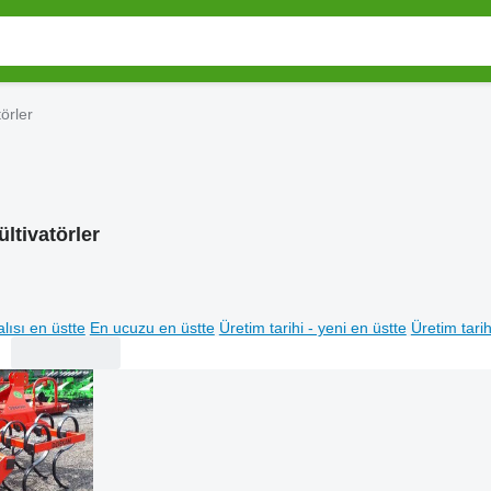
törler
ültivatörler
lısı en üstte
En ucuzu en üstte
Üretim tarihi - yeni en üstte
Üretim tarih