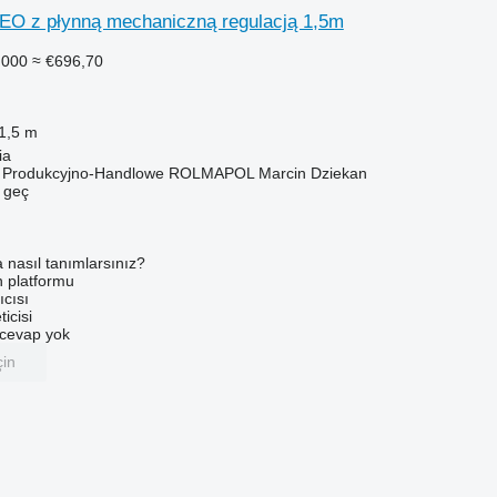
NEO z płynną mechaniczną regulacją 1,5m
.000
≈ €696,70
1,5 m
ia
o Produkcyjno-Handlowe ROLMAPOL Marcin Dziekan
e geç
a nasıl tanımlarsınız?
an platformu
ıcısı
ticisi
u cevap yok
çin