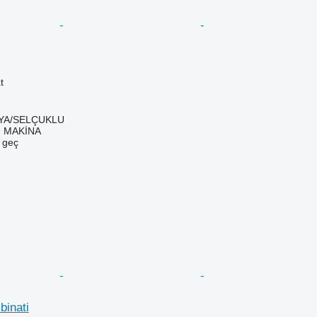
t
NYA/SELÇUKLU
 MAKİNA
e geç
inati