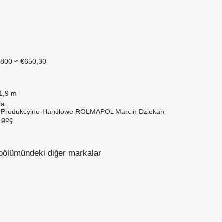
.800
≈ €650,30
1,9 m
ia
o Produkcyjno-Handlowe ROLMAPOL Marcin Dziekan
e geç
" bölümündeki diğer markalar