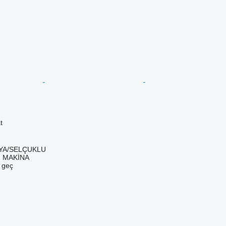
t
NYA/SELÇUKLU
 MAKİNA
e geç