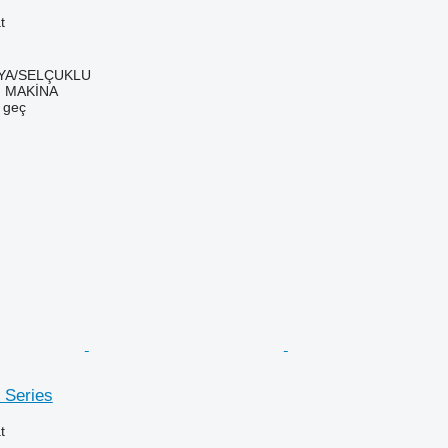
t
NYA/SELÇUKLU
 MAKİNA
e geç
 Series
t