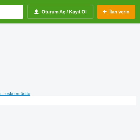
Oturum Aç / Kayıt Ol
İlan verin
i - eski en üstte