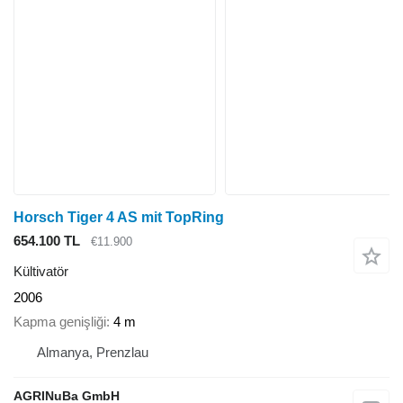
Horsch Tiger 4 AS mit TopRing
654.100 TL
€11.900
Kültivatör
2006
Kapma genişliği
4 m
Almanya, Prenzlau
AGRINuBa GmbH