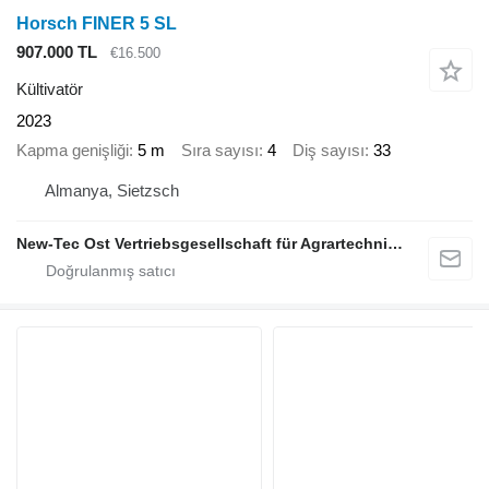
Horsch FINER 5 SL
907.000 TL
€16.500
Kültivatör
2023
Kapma genişliği
5 m
Sıra sayısı
4
Diş sayısı
33
Almanya, Sietzsch
New-Tec Ost Vertriebsgesellschaft für Agrartechnik mbH