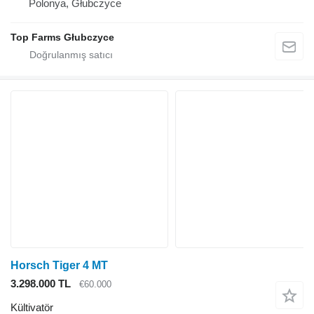
Polonya, Głubczyce
Top Farms Głubczyce
Horsch Tiger 4 MT
3.298.000 TL
€60.000
Kültivatör