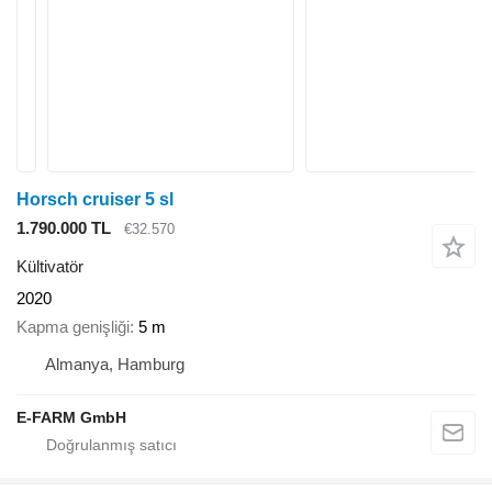
Horsch cruiser 5 sl
1.790.000 TL
€32.570
Kültivatör
2020
Kapma genişliği
5 m
Almanya, Hamburg
E-FARM GmbH