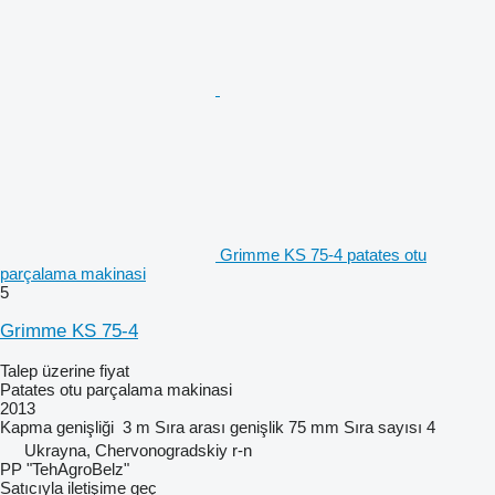
Grimme KS 75-4 patates otu
parçalama makinasi
5
Grimme KS 75-4
Talep üzerine fiyat
Patates otu parçalama makinasi
2013
Kapma genişliği
3 m
Sıra arası genişlik
75 mm
Sıra sayısı
4
Ukrayna, Chervonogradskiy r-n
PP "TehAgroBelz"
Satıcıyla iletişime geç