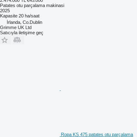
2.474.000 TL
€45.000
Patates otu parçalama makinasi
2025
Kapasite
20 ha/saat
İrlanda, Co.Dublin
Grimme UK Ltd
Satıcıyla iletişime geç
Ropa KS 475 patates otu parçalama