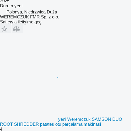
2025
Durum
yeni
Polonya, Niedrzwica Duża
WEREMCZUK FMR Sp. z o.o.
Satıcıyla iletişime geç
yeni Weremczuk SAMSON DUO
ROOT SHREDDER patates otu parçalama makinasi
4