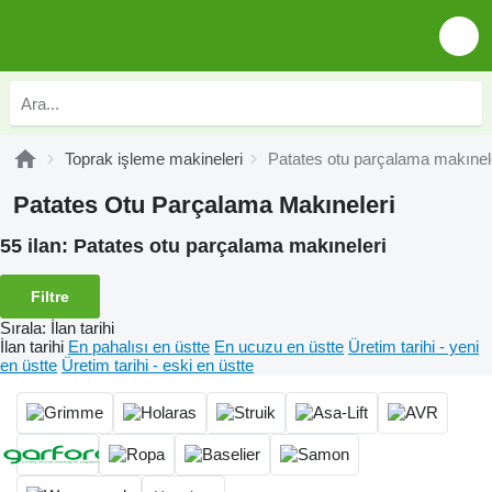
Toprak işleme makineleri
Patates otu parçalama makınel
Patates Otu Parçalama Makıneleri
55 ilan:
Patates otu parçalama makıneleri
Filtre
Sırala
:
İlan tarihi
İlan tarihi
En pahalısı en üstte
En ucuzu en üstte
Üretim tarihi - yeni
en üstte
Üretim tarihi - eski en üstte