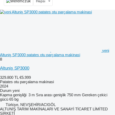
Hepsi
yeni
Altuniş SP3000 patates otu parçalama makinasi
8
Altuniş SP3000
329.800 TL
€5.999
Patates otu parçalama makinasi
2024
Durum
yeni
Kapma genişliği
3 m
Sıra arası genişlik
750 mm
Gereken çekici
gücü
65 bg
Türkiye, NEVŞEHİR/ACIGÖL
ALTUNİŞ TARIM MAKİNALARI VE SANAYİ TİCARET LİMİTED
ŞİRKETİ