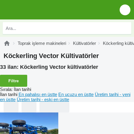
Toprak işleme makineleri
Kültivatörler
Köckerling külti
Köckerling Vector Kültivatörler
33 ilan:
Köckerling Vector kültivatörler
Filtre
Sırala
:
İlan tarihi
İlan tarihi
En pahalısı en üstte
En ucuzu en üstte
Üretim tarihi - yeni
en üstte
Üretim tarihi - eski en üstte