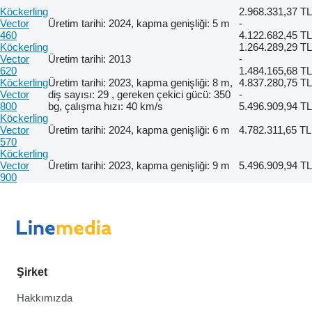
Köckerling
2.968.331,37 TL
Vector
Üretim tarihi: 2024, kapma genişliği: 5 m
-
460
4.122.682,45 TL
Köckerling
1.264.289,29 TL
Vector
Üretim tarihi: 2013
-
620
1.484.165,68 TL
Köckerling
Üretim tarihi: 2023, kapma genişliği: 8 m,
4.837.280,75 TL
Vector
diş sayısı: 29 , gereken çekici gücü: 350
-
800
bg, çalışma hızı: 40 km/s
5.496.909,94 TL
Köckerling
Vector
Üretim tarihi: 2024, kapma genişliği: 6 m
4.782.311,65 TL
570
Köckerling
Vector
Üretim tarihi: 2023, kapma genişliği: 9 m
5.496.909,94 TL
900
Şirket
Hakkımızda