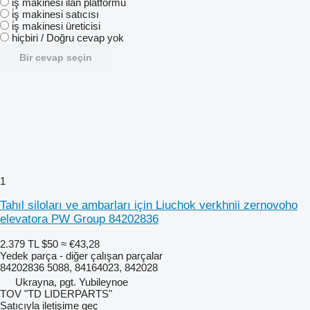
i̇ş makinesi ilan platformu
i̇ş makinesi satıcısı
i̇ş makinesi üreticisi
hiçbiri / Doğru cevap yok
Bir cevap seçin
1
Tahıl siloları ve ambarları için Liuchok verkhnii zernovoho
elevatora PW Group 84202836
2.379 TL
$50
≈ €43,28
Yedek parça - diğer çalışan parçalar
84202836 5088, 84164023, 842028
Ukrayna, pgt. Yubileynoe
TOV "TD LIDERPARTS"
Satıcıyla iletişime geç