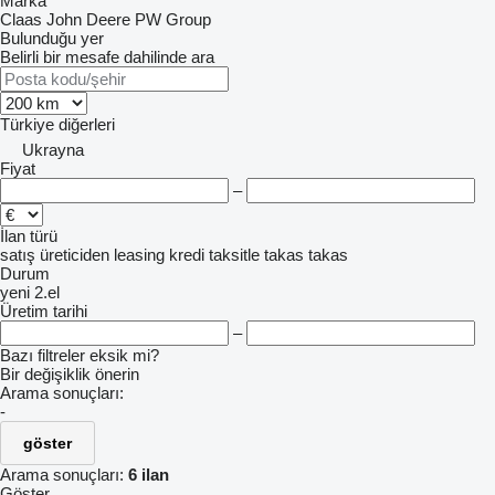
Marka
Claas
John Deere
PW Group
Bulunduğu yer
Belirli bir mesafe dahilinde ara
Türkiye
diğerleri
Ukrayna
Fiyat
–
İlan türü
satış
üreticiden
leasing
kredi
taksitle
takas
takas
Durum
yeni
2.el
Üretim tarihi
–
Bazı filtreler eksik mi?
Bir değişiklik önerin
Arama sonuçları:
-
göster
Arama sonuçları:
6 ilan
Göster