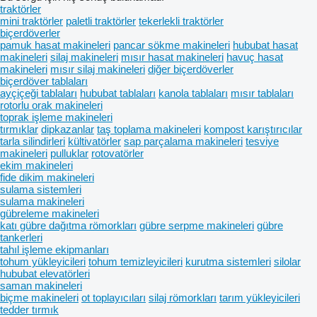
traktörler
mini traktörler
paletli traktörler
tekerlekli traktörler
biçerdöverler
pamuk hasat makineleri
pancar sökme makineleri
hububat hasat
makineleri
silaj makineleri
mısır hasat makineleri
havuç hasat
makineleri
mısır silaj makineleri
diğer biçerdöverler
biçerdöver tablaları
ayçiçeği tablaları
hububat tablaları
kanola tablaları
mısır tablaları
rotorlu orak makineleri
toprak işleme makineleri
tırmıklar
dipkazanlar
taş toplama makineleri
kompost karıştırıcılar
tarla silindirleri
kültivatörler
sap parçalama makineleri
tesviye
makineleri
pulluklar
rotovatörler
ekim makineleri
fide dikim makineleri
sulama sistemleri
sulama makineleri
gübreleme makineleri
katı gübre dağıtma römorkları
gübre serpme makineleri
gübre
tankerleri
tahıl işleme ekipmanları
tohum yükleyicileri
tohum temizleyicileri
kurutma sistemleri
silolar
hububat elevatörleri
saman makineleri
biçme makineleri
ot toplayıcıları
silaj römorkları
tarım yükleyicileri
tedder tırmık