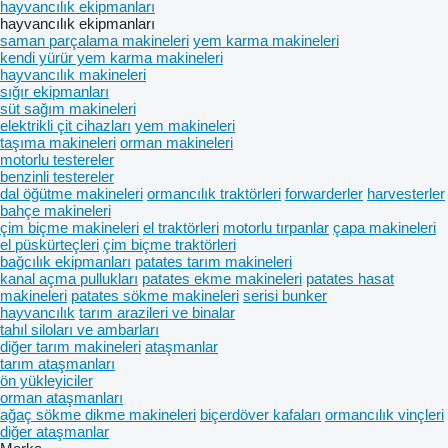
hayvancılık ekipmanları
hayvancılık ekipmanları
saman parçalama makineleri
yem karma makineleri
kendi yürür yem karma makineleri
hayvancılık makineleri
sığır ekipmanları
süt sağım makineleri
elektrikli çit cihazları
yem makineleri
taşıma makineleri
orman makineleri
motorlu testereler
benzinli testereler
dal öğütme makineleri
ormancılık traktörleri
forwarderler
harvesterler
bahçe makineleri
çim biçme makineleri
el traktörleri
motorlu tırpanlar
çapa makineleri
el püskürteçleri
çim biçme traktörleri
bağcılık ekipmanları
patates tarım makineleri
kanal açma pullukları
patates ekme makineleri
patates hasat
makineleri
patates sökme makineleri
serisi bunker
hayvancılık
tarım arazileri ve binalar
tahıl siloları ve ambarları
diğer tarım makineleri
ataşmanlar
tarım ataşmanları
ön yükleyiciler
orman ataşmanları
ağaç sökme dikme makineleri
biçerdöver kafaları
ormancılık vinçleri
diğer ataşmanlar