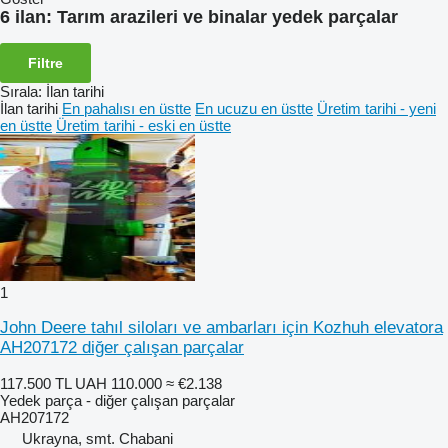
6 ilan:
Tarım arazileri ve binalar yedek parçalar
Filtre
Sırala
:
İlan tarihi
İlan tarihi
En pahalısı en üstte
En ucuzu en üstte
Üretim tarihi - yeni
en üstte
Üretim tarihi - eski en üstte
1
John Deere tahıl siloları ve ambarları için Kozhuh elevatora
AH207172 diğer çalışan parçalar
117.500 TL
UAH 110.000
≈ €2.138
Yedek parça - diğer çalışan parçalar
AH207172
Ukrayna, smt. Chabani