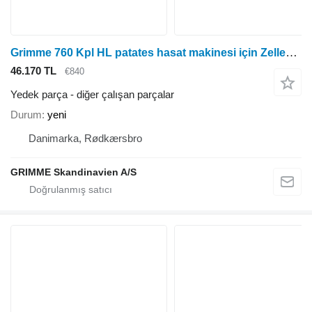
Grimme 760 Kpl HL patates hasat makinesi için Zellenrad/Seeddisc diğer çalışan parçalar
46.170 TL
€840
Yedek parça - diğer çalışan parçalar
Durum
yeni
Danimarka, Rødkærsbro
GRIMME Skandinavien A/S