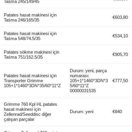
Taśma 245/149/45
Patates hasat makinesi için
€603,80
Taśma 246/165/35
Patates hasat makinesi için
€534,10
Taśma 548/74.5/35
Patates sökme makinesi için
€905,70
Taśma 751/162.5/35
Durum: yeni, parça
Patates hasat makinesi için
numarası:
Transporter Grimme
105+1*1460*3DN*3
€777,50
105+1*1460*3DN*35/60*11*Z
5/60*11*Z
00000031535
Grimme 760 Kpl HL patates
hasat makinesi için
Durum: yeni
€840
Zellenrad/Seeddisc diğer
çalışan parçalar