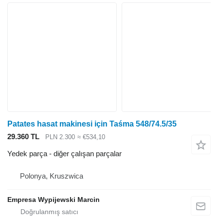
Patates hasat makinesi için Taśma 548/74.5/35
29.360 TL
PLN 2.300
≈ €534,10
Yedek parça - diğer çalışan parçalar
Polonya, Kruszwica
Empresa Wypijewski Marcin