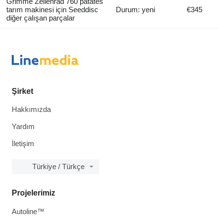
Grimme Zellenrad 760 patates
tarım makinesi için Seeddisc
Durum: yeni
€345
diğer çalışan parçalar
Şirket
Hakkımızda
Yardım
İletişim
Türkiye / Türkçe
Projelerimiz
Autoline™