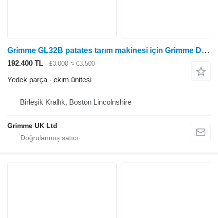
Grimme GL32B patates tarım makinesi için Grimme Diğer Horstine Microband Air ekim ünitesi
192.400 TL
£3.000
≈ €3.500
Yedek parça - ekim ünitesi
Birleşik Krallık, Boston Lincolnshire
Grimme UK Ltd