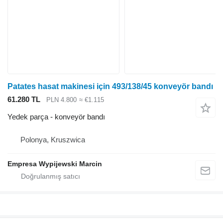
Patates hasat makinesi için 493/138/45 konveyör bandı
61.280 TL
PLN 4.800
≈ €1.115
Yedek parça - konveyör bandı
Polonya, Kruszwica
Empresa Wypijewski Marcin