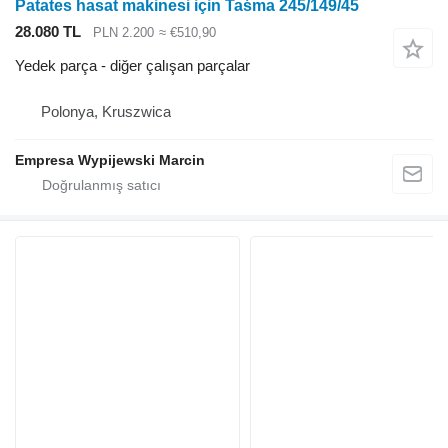
Patates hasat makinesi için Taśma 245/149/45
28.080 TL
PLN 2.200
≈ €510,90
Yedek parça - diğer çalışan parçalar
Polonya, Kruszwica
Empresa Wypijewski Marcin