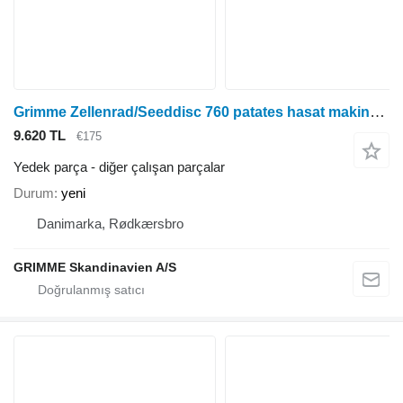
Grimme Zellenrad/Seeddisc 760 patates hasat makinesi için Kartoffelroder diğer çalışan parçalar
9.620 TL
€175
Yedek parça - diğer çalışan parçalar
Durum
yeni
Danimarka, Rødkærsbro
GRIMME Skandinavien A/S