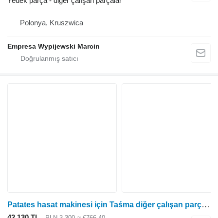
Yedek parça - diğer çalışan parçalar
Polonya, Kruszwica
Empresa Wypijewski Marcin
Patates hasat makinesi için Taśma diğer çalışan parçalar
42.130 TL
PLN 3.300
≈ €766,40