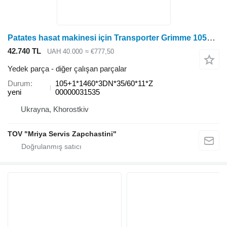
Patates hasat makinesi için Transporter Grimme 105+1*1460*3DN*35/60*11*Z
42.740 TL
UAH 40.000
≈ €777,50
Yedek parça - diğer çalışan parçalar
Durum
105+1*1460*3DN*35/60*11*Z
yeni
00000031535
Ukrayna, Khorostkiv
TOV "Mriya Servis Zapchastini"