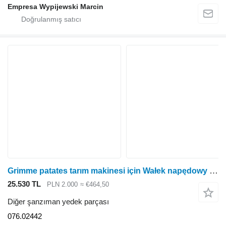
Empresa Wypijewski Marcin
Grimme patates tarım makinesi için Wałek napędowy 076.02442 diğer şanzıman yedek parçası
25.530 TL
PLN 2.000
≈ €464,50
Diğer şanzıman yedek parçası
076.02442