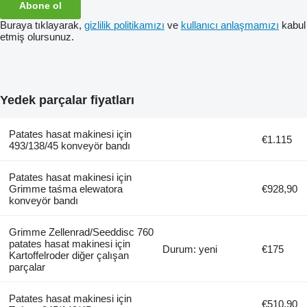
Abone ol
Buraya tıklayarak,
gizlilik politikamızı
ve
kullanıcı anlaşmamızı
kabul
etmiş olursunuz.
Yedek parçalar fiyatları
Patates hasat makinesi için
€1.115
493/138/45 konveyör bandı
Patates hasat makinesi için
Grimme taśma elewatora
€928,90
konveyör bandı
Grimme Zellenrad/Seeddisc 760
patates hasat makinesi için
Durum: yeni
€175
Kartoffelroder diğer çalışan
parçalar
Patates hasat makinesi için
€510,90