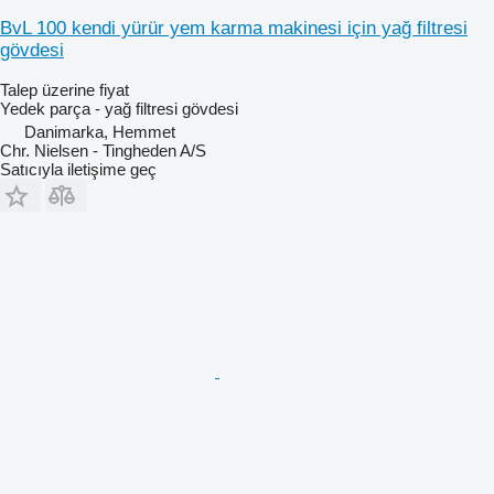
BvL 100 kendi yürür yem karma makinesi için yağ filtresi
gövdesi
Talep üzerine fiyat
Yedek parça - yağ filtresi gövdesi
Danimarka, Hemmet
Chr. Nielsen - Tingheden A/S
Satıcıyla iletişime geç