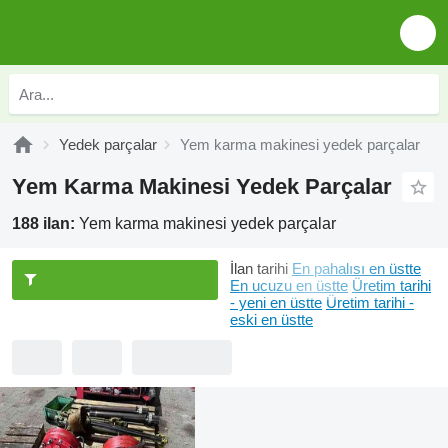
Yedek parçalar
Yem karma makinesi yedek parçalar
Yem Karma Makinesi Yedek Parçalar
188 ilan:
Yem karma makinesi yedek parçalar
İlan tarihi
En pahalısı en üstte
En ucuzu en üstte
Üretim tarihi
- yeni en üstte
Üretim tarihi -
eski en üstte