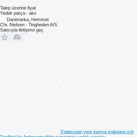
Talep üzerine fiyat
Yedek parça - aks
Danimarka, Hemmet
Chr. Nielsen - Tingheden A/S
Satıcıyla iletişime geç
Fodervogn yem karma makinesi için
Tandhjul fra fodervogn diğer şanzıman yedek parçası