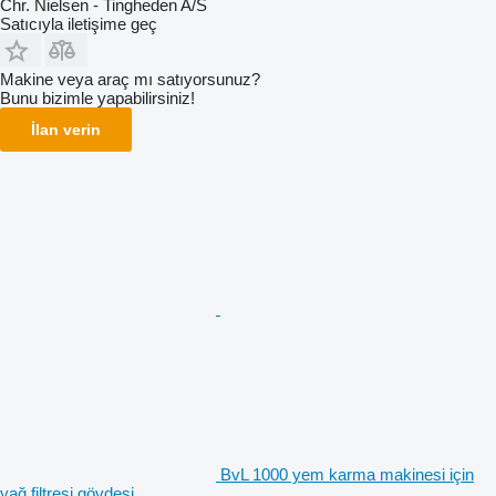
Chr. Nielsen - Tingheden A/S
Satıcıyla iletişime geç
Makine veya araç mı satıyorsunuz?
Bunu bizimle yapabilirsiniz!
İlan verin
BvL 1000 yem karma makinesi için
yağ filtresi gövdesi