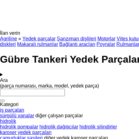
İlan verin
Agriline
»
Yedek parçalar
Şanzıman dişlileri
Motorlar
Vites kut
diskleri
Makaralı rulmanlar
Bağlantı aracları
Poyralar
Rulmanla
Gübre Tankeri Yedek Parçala
Ara
(parça numarası, marka, model, yedek parça)
Kategori
iş parçaları
sürgülü vanalar
diğer çalışan parçalar
hidrolik
hidrolik pompalar
hidrolik dağıtıcılar
hidrolik silindirler
karoser yedek parçaları
çamurluklar
şasileri
diğer yedek karoser parçaları