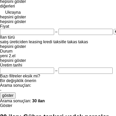
hepsini göster
diğerleri
Ukrayna
hepsini göster
hepsini göster
Fiyat
–
İlan türü
satış
üreticiden
leasing
kredi
taksitle
takas
takas
hepsini göster
Durum
yeni
2.el
hepsini göster
Üretim tarihi
–
Bazı filtreler eksik mi?
Bir değişiklik önerin
Arama sonuçları:
-
göster
Arama sonuçları:
30 ilan
Göster