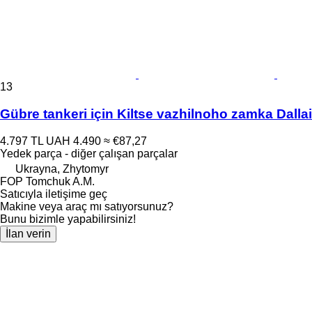
13
Gübre tankeri için Kiltse vazhilnoho zamka Dallai
4.797 TL
UAH 4.490
≈ €87,27
Yedek parça - diğer çalışan parçalar
Ukrayna, Zhytomyr
FOP Tomchuk A.M.
Satıcıyla iletişime geç
Makine veya araç mı satıyorsunuz?
Bunu bizimle yapabilirsiniz!
İlan verin