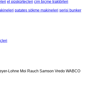
leri
el püskürteçleri
çim biçme traktörleri
kineleri
patates sökme makineleri
serisi bunker
çleri
eyer-Lohne
Moi
Rauch
Samson
Vredo
WABCO