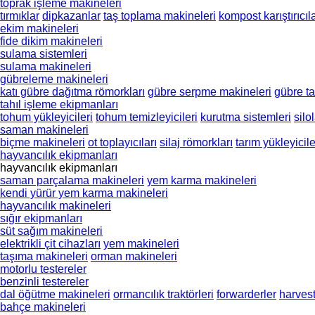
toprak işleme makineleri
tırmıklar
dipkazanlar
taş toplama makineleri
kompost karıştırıcıl
ekim makineleri
fide dikim makineleri
sulama sistemleri
sulama makineleri
gübreleme makineleri
katı gübre dağıtma römorkları
gübre serpme makineleri
gübre ta
tahıl işleme ekipmanları
tohum yükleyicileri
tohum temizleyicileri
kurutma sistemleri
silo
saman makineleri
biçme makineleri
ot toplayıcıları
silaj römorkları
tarım yükleyicile
hayvancılık ekipmanları
hayvancılık ekipmanları
saman parçalama makineleri
yem karma makineleri
kendi yürür yem karma makineleri
hayvancılık makineleri
sığır ekipmanları
süt sağım makineleri
elektrikli çit cihazları
yem makineleri
taşıma makineleri
orman makineleri
motorlu testereler
benzinli testereler
dal öğütme makineleri
ormancılık traktörleri
forwarderler
harvest
bahçe makineleri