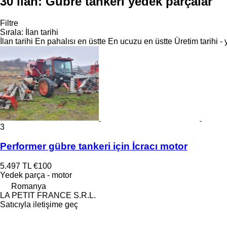
30 ilan:
Gübre tankeri yedek parçalar
Filtre
Sırala
:
İlan tarihi
İlan tarihi
En pahalısı en üstte
En ucuzu en üstte
Üretim tarihi -
3
Performer gübre tankeri için İcracı motor
5.497 TL
€100
Yedek parça - motor
Romanya
LA PETIT FRANCE S.R.L.
Satıcıyla iletişime geç