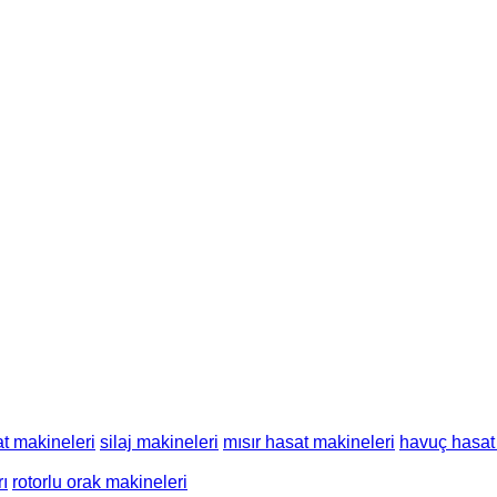
t makineleri
silaj makineleri
mısır hasat makineleri
havuç hasat
rı
rotorlu orak makineleri