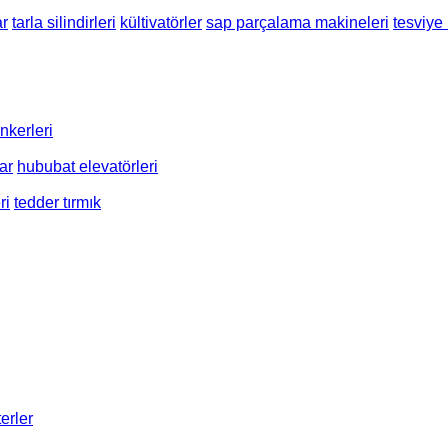
ar
tarla silindirleri
kültivatörler
sap parçalama makineleri
tesviye
nkerleri
lar
hububat elevatörleri
ri
tedder tırmık
erler