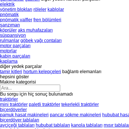
elektrik
yönetim blokları
röleler
kablolar
pnömatik
pnömatik valfler
fren bölümleri
şanzıman
köprüler
aks muhafazaları
süspansiyon
rulmanlar
göbek yağı contaları
motor parçaları
motorlar
kabin parçaları
kaplama
diğer yedek parçalar
tamir kitleri
hortum kelepçeleri
bağlantı elemanları
hepsini göster
Makine kategorisi
Bu sorgu için hiç sonuç bulunamadı
traktörler
mini traktörler
paletli traktörler
tekerlekli traktörler
biçerdöverler
pamuk hasat makineleri
pancar sökme makineleri
hububat hasa
biçerdöver tablaları
ayçiçeği tablaları
hububat tablaları
kanola tablaları
mısır tablala