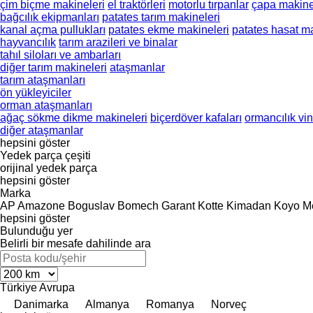
çim biçme makineleri
el traktörleri
motorlu tırpanlar
çapa makine
bağcılık ekipmanları
patates tarım makineleri
kanal açma pullukları
patates ekme makineleri
patates hasat ma
hayvancılık
tarım arazileri ve binalar
tahıl siloları ve ambarları
diğer tarım makineleri
ataşmanlar
tarım ataşmanları
ön yükleyiciler
orman ataşmanları
ağaç sökme dikme makineleri
biçerdöver kafaları
ormancılık vin
diğer ataşmanlar
hepsini göster
Yedek parça çeşiti
orijinal yedek parça
hepsini göster
Marka
AP
Amazone
Boguslav
Bomech
Garant Kotte
Kimadan
Koyo
M
hepsini göster
Bulunduğu yer
Belirli bir mesafe dahilinde ara
Türkiye
Avrupa
Danimarka
Almanya
Romanya
Norveç