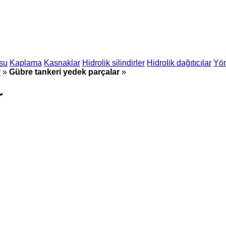
usu
Kaplama
Kasnaklar
Hidrolik silindirler
Hidrolik dağıtıcılar
Yön
r
»
Gübre tankeri yedek parçalar
»
r