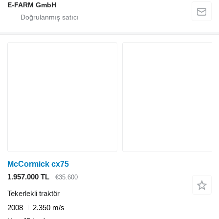
E-FARM GmbH
McCormick cx75
1.957.000 TL
€35.600
Tekerlekli traktör
2008
2.350 m/s