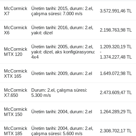
McCormick
Üretim tarihi: 2015, durum: 2.el,
3.572.991,46 TL
X7
çalışma süresi: 7.000 m/s
McCormick
Üretim tarihi: 2016, durum: 2.el,
2.198.763,98 TL
X6
yakıt: dizel
Üretim tarihi: 2005, durum: 2.el,
1.209.320,19 TL
McCormick
yakıt: dizel, aks konfigürasyonu:
-
MTX 120
4x4
1.374.227,48 TL
McCormick
Üretim tarihi: 2009, durum: 2.el
1.649.072,98 TL
XTX 165
McCormick
Durum: 2.el, çalışma süresi:
2.473.609,47 TL
X7.650
5.300 m/s
McCormick
Üretim tarihi: 2004, durum: 2.el
1.264.289,29 TL
MTX 150
McCormick
Üretim tarihi: 2004, durum: 2.el,
2.308.702,17 TL
MTX 185
çalışma süresi: 5.600 m/s