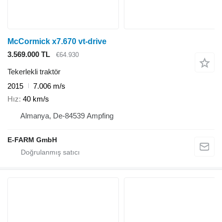
McCormick x7.670 vt-drive
3.569.000 TL
€64.930
Tekerlekli traktör
2015
7.006 m/s
Hız
40 km/s
Almanya, De-84539 Ampfing
E-FARM GmbH