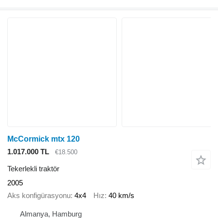
McCormick mtx 120
1.017.000 TL
€18.500
Tekerlekli traktör
2005
Aks konfigürasyonu
4x4
Hız
40 km/s
Almanya, Hamburg