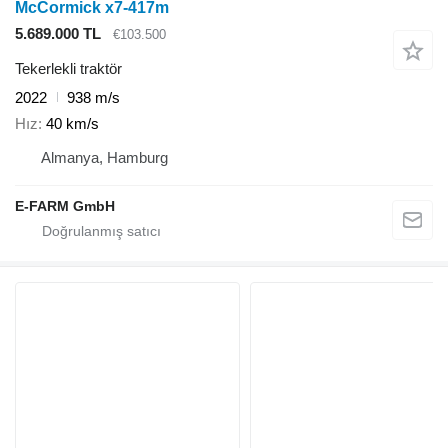
McCormick x7-417m
5.689.000 TL
€103.500
Tekerlekli traktör
2022
938 m/s
Hız
40 km/s
Almanya, Hamburg
E-FARM GmbH