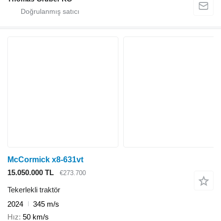
McCormick x8-631vt
15.050.000 TL
€273.700
Tekerlekli traktör
2024
345 m/s
Hız
50 km/s