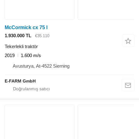
McCormick cx 75 l
1.930.000 TL
€35.110
Tekerlekli traktör
2019
1.600 m/s
Avusturya, At-4522 Sierning
E-FARM GmbH