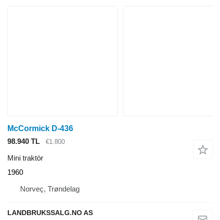
McCormick D-436
98.940 TL
€1.800
Mini traktör
1960
Norveç, Trøndelag
LANDBRUKSSALG.NO AS