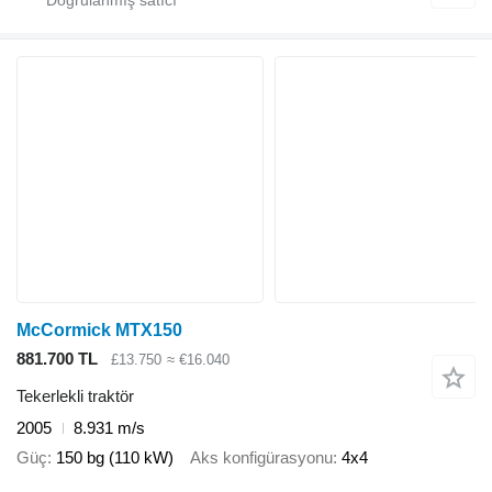
McCormick MTX150
881.700 TL
£13.750
≈ €16.040
Tekerlekli traktör
2005
8.931 m/s
Güç
150 bg (110 kW)
Aks konfigürasyonu
4x4