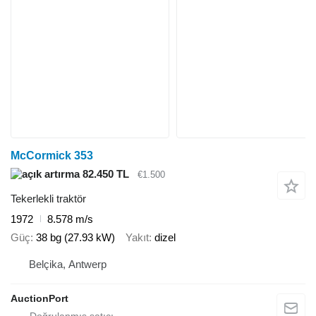
McCormick 353
82.450 TL
€1.500
Tekerlekli traktör
1972
8.578 m/s
Güç
38 bg (27.93 kW)
Yakıt
dizel
Belçika, Antwerp
AuctionPort