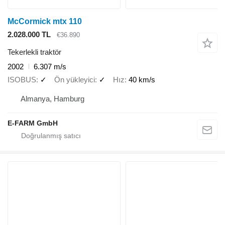
McCormick mtx 110
2.028.000 TL
€36.890
Tekerlekli traktör
2002
6.307 m/s
ISOBUS
✓
Ön yükleyici
✓
Hız
40 km/s
Almanya, Hamburg
E-FARM GmbH