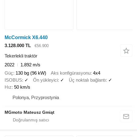
McCormick X6.440
3.128.000 TL
€56.900
Tekerlekli traktör
2022
1.892 m/s
Güç
130 bg (96 kW)
Aks konfigürasyonu
4x4
ISOBUS
✓
Ön yükleyici
✓
Üç noktalı bağlantı
✓
Hız
50 km/s
Polonya, Przyprostynia
MGmoto Mateusz Gmiąt