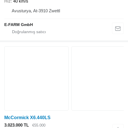
Hız
40 km/s
Avusturya, At-3910 Zwettl
E-FARM GmbH
McCormick X6.440LS
3.023.000 TL
€55.000