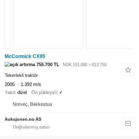
McCormick CX95
755.700 TL
NOK 151.000
≈ €13.750
Tekerlekli traktör
2005
1.392 m/s
Yakıt
dizel
Ön yükleyici
✓
Norveç, Bekkestua
Auksjonen.no AS