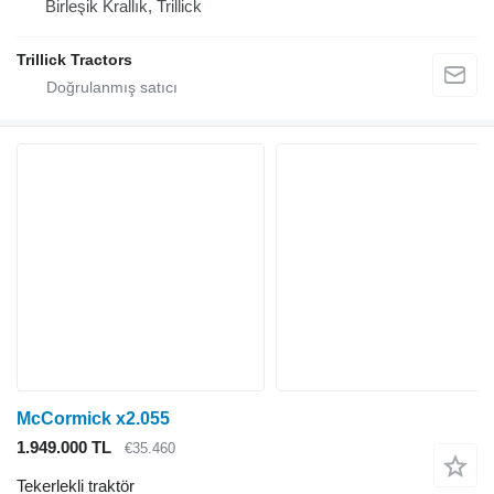
Birleşik Krallık, Trillick
Trillick Tractors
McCormick x2.055
1.949.000 TL
€35.460
Tekerlekli traktör