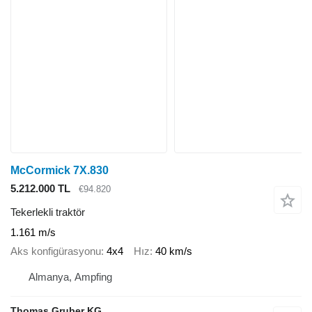
McCormick 7X.830
5.212.000 TL
€94.820
Tekerlekli traktör
1.161 m/s
Aks konfigürasyonu
4x4
Hız
40 km/s
Almanya, Ampfing
Thomas Gruber KG