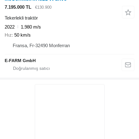
7.195.000 TL
€130.900
Tekerlekli traktör
2022
1.980 m/s
Hız
50 km/s
Fransa, Fr-32490 Monferran
E-FARM GmbH