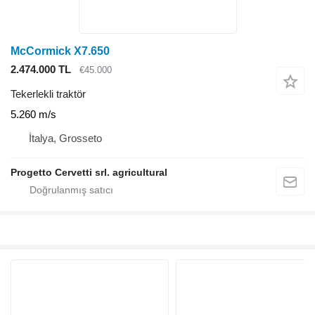
McCormick X7.650
2.474.000 TL
€45.000
Tekerlekli traktör
5.260 m/s
İtalya, Grosseto
Progetto Cervetti srl. agricultural