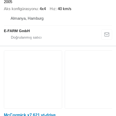
2005
Aks konfigürasyonu
4x4
Hız
40 km/s
Almanya, Hamburg
E-FARM GmbH
McCormick x7.621 vt-drive