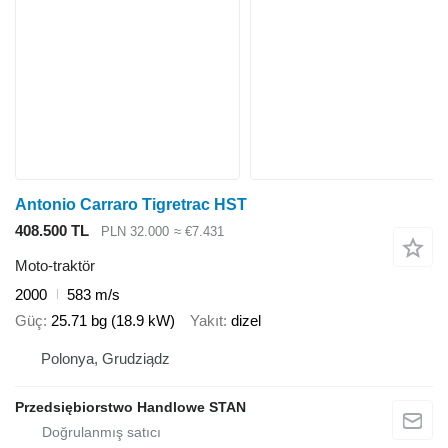
Antonio Carraro Tigretrac HST
408.500 TL
PLN 32.000
≈ €7.431
Moto-traktör
2000
583 m/s
Güç
25.71 bg (18.9 kW)
Yakıt
dizel
Polonya, Grudziądz
Przedsiębiorstwo Handlowe STAN