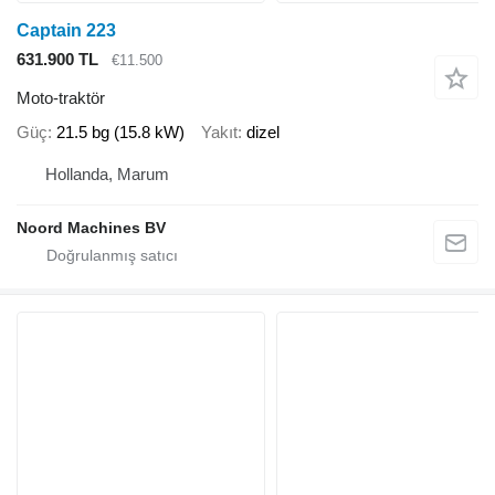
Captain 223
631.900 TL
€11.500
Moto-traktör
Güç
21.5 bg (15.8 kW)
Yakıt
dizel
Hollanda, Marum
Noord Machines BV