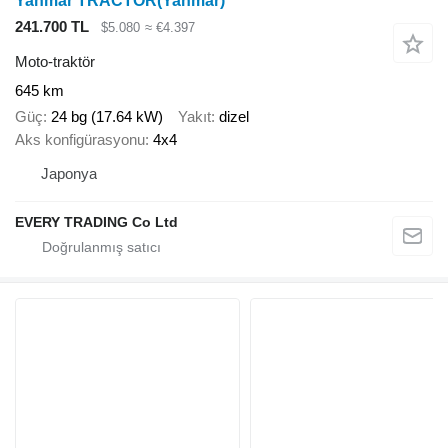
Yanmar TRACTOR(Yanmar)
241.700 TL
$5.080
≈ €4.397
Moto-traktör
645 km
Güç
24 bg (17.64 kW)
Yakıt
dizel
Aks konfigürasyonu
4x4
Japonya
EVERY TRADING Co Ltd