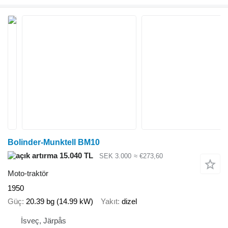
Bolinder-Munktell BM10
15.040 TL
SEK 3.000
≈ €273,60
Moto-traktör
1950
Güç
20.39 bg (14.99 kW)
Yakıt
dizel
İsveç, Järpås