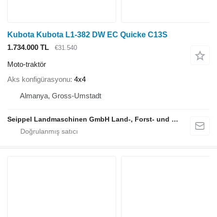
Kubota Kubota L1-382 DW EC Quicke C13S
1.734.000 TL
€31.540
Moto-traktör
Aks konfigürasyonu
4x4
Almanya, Gross-Umstadt
Seippel Landmaschinen GmbH Land-, Forst- und Gartentechnik