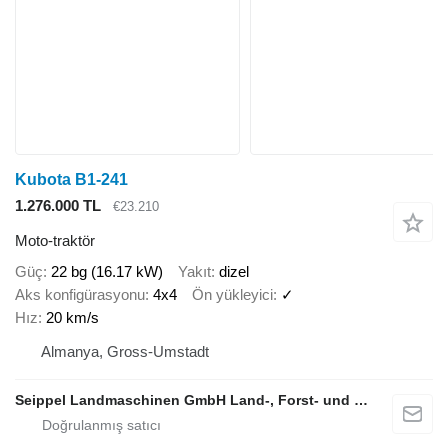
Kubota B1-241
1.276.000 TL
€23.210
Moto-traktör
Güç
22 bg (16.17 kW)
Yakıt
dizel
Aks konfigürasyonu
4x4
Ön yükleyici
✓
Hız
20 km/s
Almanya, Gross-Umstadt
Seippel Landmaschinen GmbH Land-, Forst- und Gartentechnik