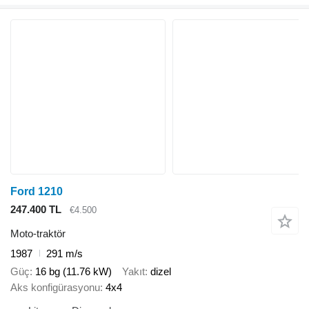
Ford 1210
247.400 TL
€4.500
Moto-traktör
1987
291 m/s
Güç
16 bg (11.76 kW)
Yakıt
dizel
Aks konfigürasyonu
4x4