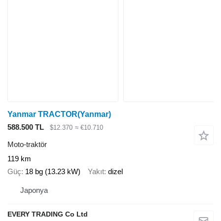
Yanmar TRACTOR(Yanmar)
588.500 TL
$12.370
≈ €10.710
Moto-traktör
119 km
Güç
18 bg (13.23 kW)
Yakıt
dizel
Japonya
EVERY TRADING Co Ltd