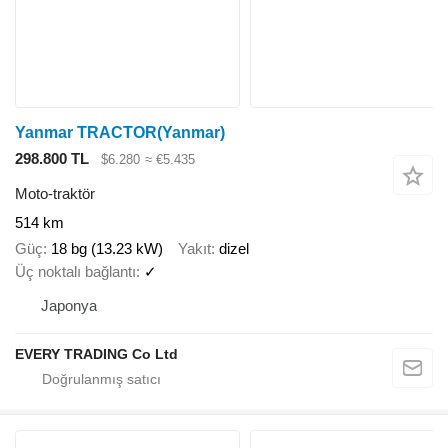
Yanmar TRACTOR(Yanmar)
298.800 TL
$6.280
≈ €5.435
Moto-traktör
514 km
Güç
18 bg (13.23 kW)
Yakıt
dizel
Üç noktalı bağlantı
✓
Japonya
EVERY TRADING Co Ltd