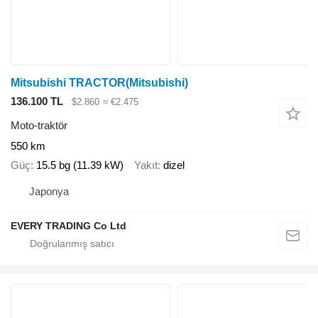
Mitsubishi TRACTOR(Mitsubishi)
136.100 TL
$2.860
≈ €2.475
Moto-traktör
550 km
Güç
15.5 bg (11.39 kW)
Yakıt
dizel
Japonya
EVERY TRADING Co Ltd