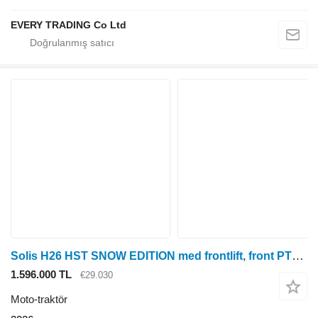
EVERY TRADING Co Ltd
Solis H26 HST SNOW EDITION med frontlift, front PTO, Vario SHL150 snep
1.596.000 TL
€29.030
Moto-traktör