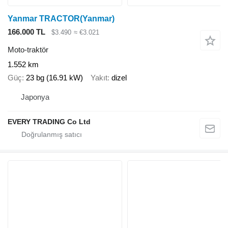
Yanmar TRACTOR(Yanmar)
166.000 TL
$3.490
≈ €3.021
Moto-traktör
1.552 km
Güç
23 bg (16.91 kW)
Yakıt
dizel
Japonya
EVERY TRADING Co Ltd