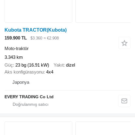
Kubota TRACTOR(Kubota)
159.900 TL
$3.360
≈ €2.908
Moto-traktör
3.343 km
Güç
23 bg (16.91 kW)
Yakıt
dizel
Aks konfigürasyonu
4x4
Japonya
EVERY TRADING Co Ltd