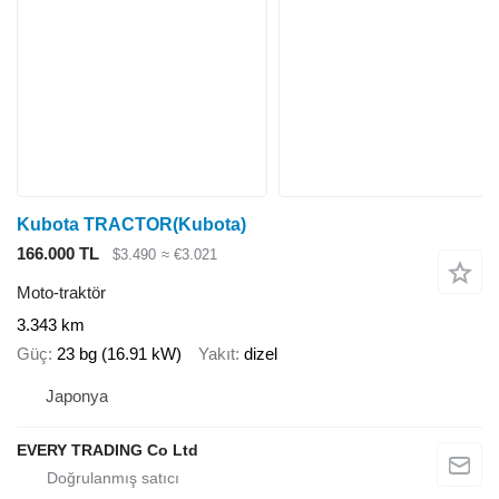
Kubota TRACTOR(Kubota)
166.000 TL
$3.490
≈ €3.021
Moto-traktör
3.343 km
Güç
23 bg (16.91 kW)
Yakıt
dizel
Japonya
EVERY TRADING Co Ltd