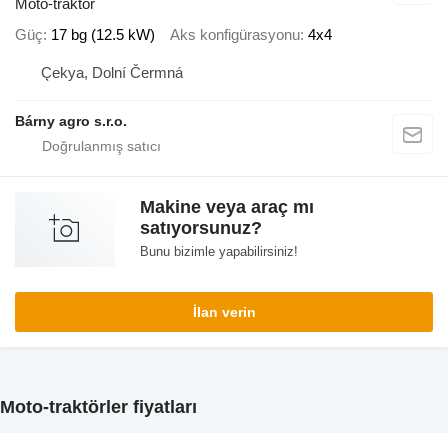
Moto-traktör
Güç
17 bg (12.5 kW)
Aks konfigürasyonu
4x4
Çekya, Dolní Čermná
Bárny agro s.r.o.
Makine veya araç mı
satıyorsunuz?
Bunu bizimle yapabilirsiniz!
İlan verin
Moto-traktörler fiyatları