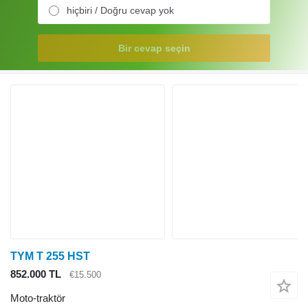
hiçbiri / Doğru cevap yok
Bir cevap seçin
TYM T 255 HST
852.000 TL
€15.500
Moto-traktör