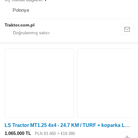
Polonya
Traktor.com.pl
LS Tractor MT1.25 4x4 - 24.7 KM / TURF + koparka LB1107 + ładowacz
1.065.000 TL
PLN 83.460
≈ €19.380