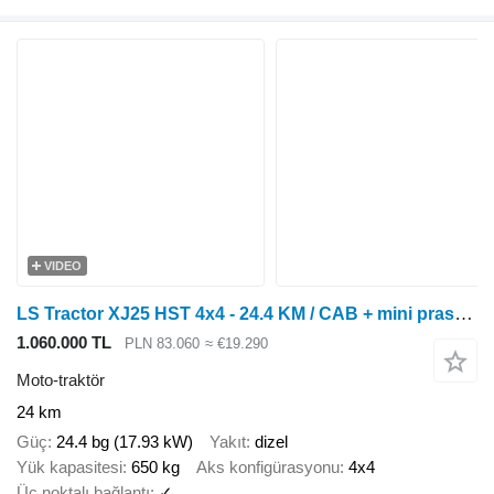
VIDEO
LS Tractor XJ25 HST 4x4 - 24.4 KM / CAB + mini prasa zwijająca do b
1.060.000 TL
PLN 83.060
≈ €19.290
Moto-traktör
24 km
Güç
24.4 bg (17.93 kW)
Yakıt
dizel
Yük kapasitesi
650 kg
Aks konfigürasyonu
4x4
Üç noktalı bağlantı
✓