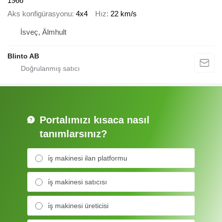
1966
Aks konfigürasyonu
4x4
Hız
22 km/s
İsveç, Älmhult
Blinto AB
Portalımızı kısaca nasıl
tanımlarsınız?
i̇ş makinesi ilan platformu
i̇ş makinesi satıcısı
i̇ş makinesi üreticisi