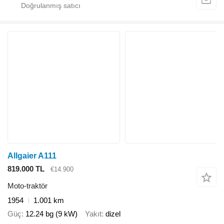
Allgaier A111
819.000 TL
€14.900
Moto-traktör
1954
1.001 km
Güç
12.24 bg (9 kW)
Yakıt
dizel