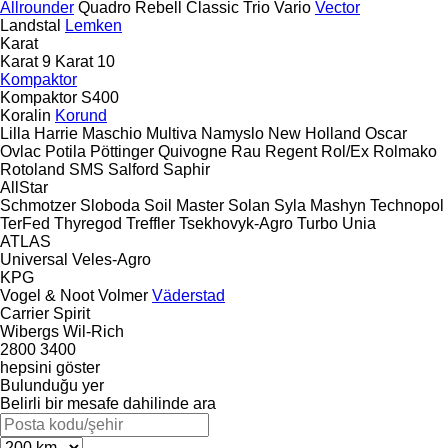
Allrounder
Quadro
Rebell Classic
Trio
Vario
Vector
Landstal
Lemken
Karat
Karat 9
Karat 10
Kompaktor
Kompaktor S400
Koralin
Korund
Lilla Harrie
Maschio
Multiva
Namyslo
New Holland
Oscar
Ovlac
Potila
Pöttinger
Quivogne
Rau
Regent
Rol/Ex
Rolmako
Rotoland
SMS
Salford
Saphir
AllStar
Schmotzer
Sloboda
Soil Master
Solan
Syla Mashyn
Technopol
TerFed
Thyregod
Treffler
Tsekhovyk-Agro
Turbo
Unia
ATLAS
Universal
Veles-Agro
KPG
Vogel & Noot
Volmer
Väderstad
Carrier
Spirit
Wibergs
Wil-Rich
2800
3400
hepsini göster
Bulunduğu yer
Belirli bir mesafe dahilinde ara