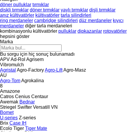
döner pulluklar
tırmıklar
diskli tırmıklar
döner tırmıklar
yaylı tırmıklar
dişli tırmıklar
anız kültivatörler
kültivatörler
tarla silindirleri
ring merdaneler
cambridge silindirleri
düz merdaneler
kıyıcı
merdaneler
diğer tarla merdaneleri
kombinasyonlu kültivatörler
pulluklar
dipkazanlar
rotovatörler
hepsini göster
Marka
Bu sorgu için hiç sonuç bulunamadı
APV
Ad-Rol
Agrisem
Vibromulch
Agristal
Agro-Factory
Agro-Lift
Agro-Masz
AU
Agro-Tom
Agrokalina
8
Amazone
Catros
Cenius
Centaur
Awemak
Bednar
Striegel
Swifter
Versatill VN
Bomet
U-series
Z-series
Brix
Case IH
Ecolo Tiger
Tiger Mate