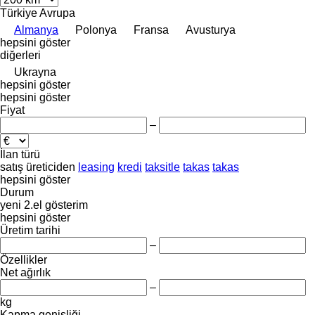
Türkiye
Avrupa
Almanya
Polonya
Fransa
Avusturya
hepsini göster
diğerleri
Ukrayna
hepsini göster
hepsini göster
Fiyat
–
İlan türü
satış
üreticiden
leasing
kredi
taksitle
takas
takas
hepsini göster
Durum
yeni
2.el
gösterim
hepsini göster
Üretim tarihi
–
Özellikler
Net ağırlık
–
kg
Kapma genişliği