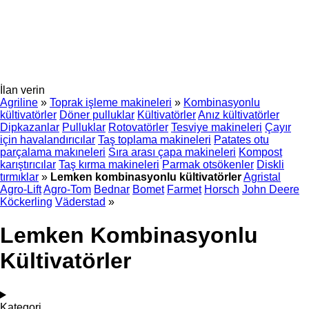
İlan verin
Agriline
»
Toprak işleme makineleri
»
Kombinasyonlu
kültivatörler
Döner pulluklar
Kültivatörler
Anız kültivatörler
Dipkazanlar
Pulluklar
Rotovatörler
Tesviye makineleri
Çayır
için havalandırıcılar
Taş toplama makineleri
Patates otu
parçalama makıneleri
Sıra arası çapa makineleri
Kompost
karıştırıcılar
Taş kırma makineleri
Parmak otsökenler
Diskli
tırmıklar
»
Lemken kombinasyonlu kültivatörler
Agristal
Agro-Lift
Agro-Tom
Bednar
Bomet
Farmet
Horsch
John Deere
Köckerling
Väderstad
»
Lemken Kombinasyonlu
Kültivatörler
Kategori