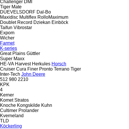
Challenger
DMI
Tiger Mate
DUEVELSDORF
Dal-Bo
Maxidisc
Multiflex
RolloMaximum
Doublet Record
Dziekan
Einböck
Taifun
Vibrostar
Expom
Wicher
Farmet
K-series
Great Plains
Güttler
Super Maxx
HE-VA
Harvest
Herkules
Horsch
Cruiser
Cura
Finer
Pronto
Terrano
Tiger
Inter-Tech
John Deere
512
980
2210
KPK
4
Kerner
Komet
Stratos
Knoche
Kongskilde
Kuhn
Cultimer
Prolander
Kverneland
TLD
Köckerling