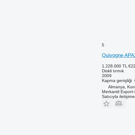
5
Quivogne APA
1.228.000 TL
€2
Diskli tırmık
2009
Kapma genişliği
Almanya, Kun
Merkantil Expor
Satıcıyla iletişim