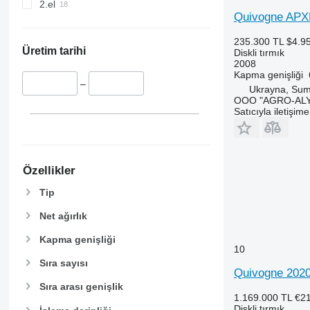
2.el
Quivogne APXR
235.300 TL
$4.9
Üretim tarihi
Diskli tırmık
2008
Kapma genişliği
–
Ukrayna, Su
OOO "AGRO-ALY
Satıcıyla iletişim
Özellikler
Tip
Net ağırlık
Kapma genişliği
10
Sıra sayısı
Quivogne 202
Sıra arası genişlik
1.169.000 TL
€2
Diskli tırmık