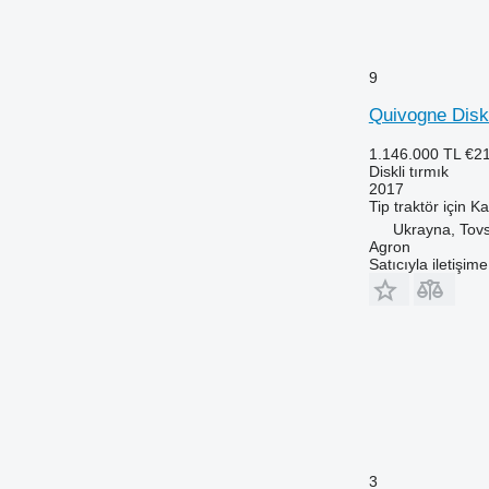
9
Quivogne Disk
1.146.000 TL
€2
Diskli tırmık
2017
Tip
traktör için
Ka
Ukrayna, Tovs
Agron
Satıcıyla iletişim
3