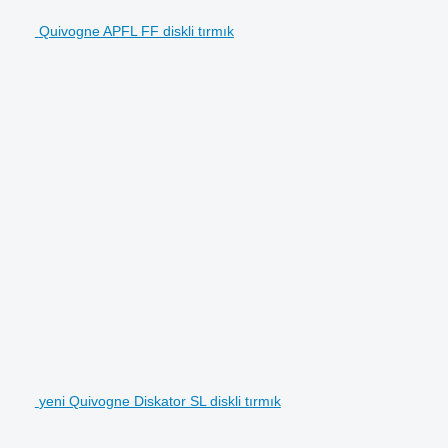
Quivogne APFL FF diskli tırmık
yeni Quivogne Diskator SL diskli tırmık