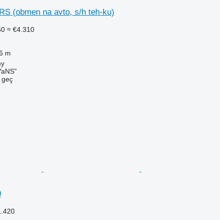
S (obmen na avto, s/h teh-ku)
50
≈ €4.310
6 m
my
aNS"
e geç
0
1.420