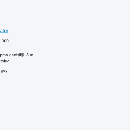
ator
1.000
pma genişliği
8 m
tolug
e geç