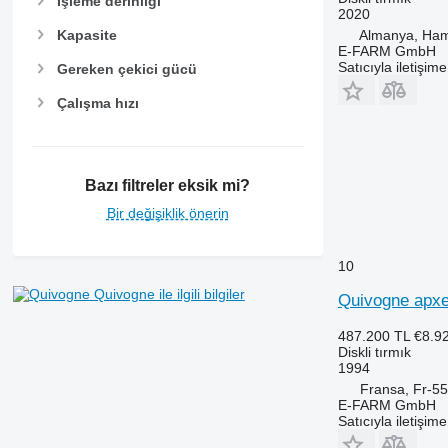
İşleme derinliği
2020
Kapasite
Almanya, Ha
E-FARM GmbH
Satıcıyla iletişim
Gereken çekici gücü
Çalışma hızı
Bazı filtreler eksik mi?
Bir değişiklik önerin
10
Quivogne ile ilgili bilgiler
Quivogne apx
487.200 TL
€8.9
Diskli tırmık
1994
Fransa, Fr-5
E-FARM GmbH
Satıcıyla iletişim