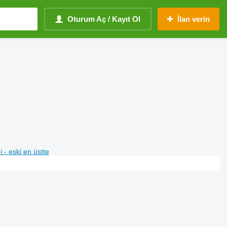
Oturum Aç / Kayıt Ol
İlan verin
i - eski en üstte