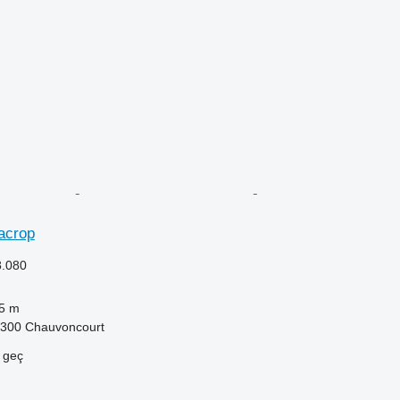
acrop
8.080
5 m
5300 Chauvoncourt
e geç