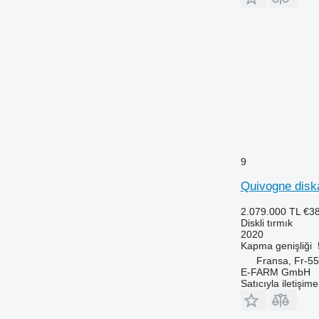
9
Quivogne disk
2.079.000 TL
€3
Diskli tırmık
2020
Kapma genişliği
Fransa, Fr-5
E-FARM GmbH
Satıcıyla iletişim