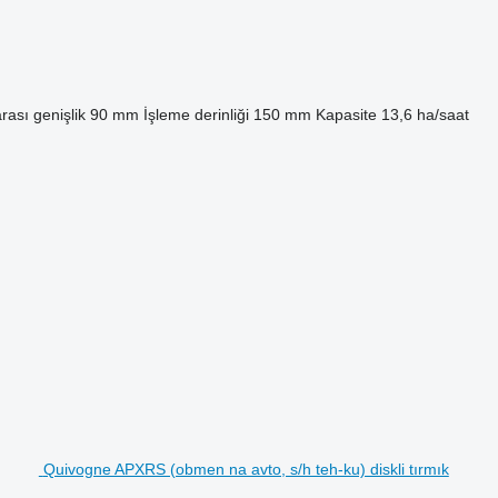
rası genişlik
90 mm
İşleme derinliği
150 mm
Kapasite
13,6 ha/saat
Quivogne APXRS (obmen na avto, s/h teh-ku) diskli tırmık