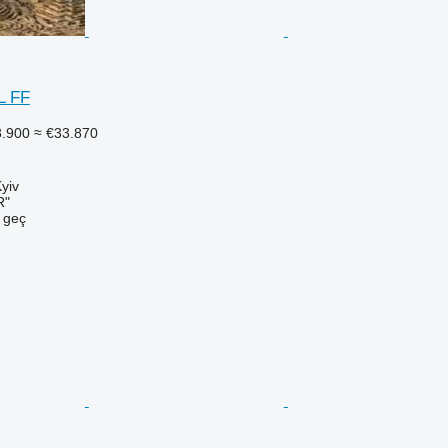
L FF
8.900
≈ €33.870
yiv
R"
e geç