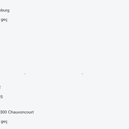
mburg
e geç
e
25
5300 Chauvoncourt
e geç