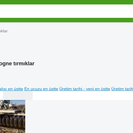
klar
ogne tırmıklar
lısı en üstte
En ucuzu en üstte
Üretim tarihi - yeni en üstte
Üretim tarih