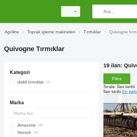
Agriline
Toprak işleme makineleri
Tırmıklar
Quivogne tırmı
Quivogne Tırmıklar
19 ilan:
Quiv
Kategori
Filtre
diskli tırmıklar
Sırala
:
İlan tarihi
İlan tarihi
En paha
Marka
Amazone
Multivator
Disc-O-Mulch
Jaguar
AT30
8
AGD
Horsch
Maximulch
BT
10
Avant
Green Ray
1-Series
Swifter
AG
U-series
ROTANET
310
Disco
Powerchain
Chopstar
KSE
T series
UFO
GF
Super Maxx