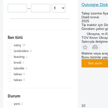
Quivogne Disk
–
Talep üzerine fiya
Diskli tırmık
2025
Tip
traktör için
Di
Gereken çekici g
Ukrayna, m.K
İlan türü
TOV Kivon Ukray
Satıcıyla iletişim
satış
üreticiden
Makine veya araç
leasing
Bunu bizimle yapab
kredi
İlan verin
taksitle
takas
takas
Durum
yeni
10