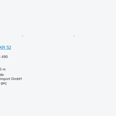
XR 52
2.490
6 m
de
t-Import GmbH
e geç