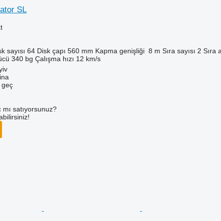
ator SL
t
sk sayısı
64
Disk çapı
560 mm
Kapma genişliği
8 m
Sıra sayısı
2
Sıra a
ücü
340 bg
Çalışma hızı
12 km/s
yiv
ina
e geç
 mı satıyorsunuz?
ilirsiniz!