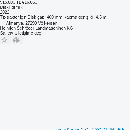
915.800 TL
€16.660
Diskli tırmık
2022
Tip
traktör için
Disk çapı
400 mm
Kapma genişliği
4,5 m
Almanya, 27299 Völkersen
Heinrich Schröder Landmaschinen KG
Satıcıyla iletişime geç
yeni Kerner X-CUT SOLO 450 diskli