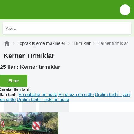
Toprak işleme makineleri
Tırmıklar
Kerner tırmıklar
Kerner Tırmıklar
25 ilan:
Kerner tırmıklar
Filtre
Sırala
:
İlan tarihi
İlan tarihi
En pahalısı en üstte
En ucuzu en üstte
Üretim tarihi - yeni
en üstte
Üretim tarihi - eski en üstte