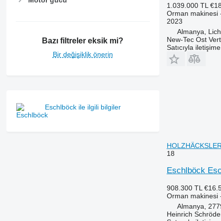
1.039.000 TL
€1
Orman makinesi 
2023
Almanya, Lic
New-Tec Ost Vert
Bazı filtreler eksik mi?
Satıcıyla iletişim
Bir değişiklik önerin
Eschlböck ile ilgili bilgiler
HOLZHÄCKSLER d
18
Eschlböck E
908.300 TL
€16.
Orman makinesi 
Almanya, 277
Heinrich Schröd