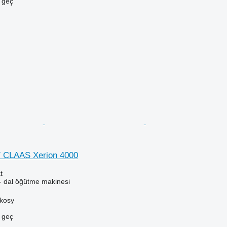
e geç
/ CLAAS Xerion 4000
t
- dal öğütme makinesi
ykosy
e geç