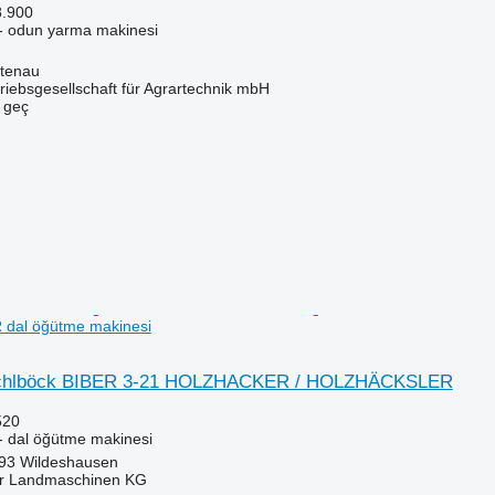
8.900
- odun yarma makinesi
htenau
riebsgesellschaft für Agrartechnik mbH
e geç
al öğütme makinesi
schlböck BIBER 3-21 HOLZHACKER / HOLZHÄCKSLER
520
- dal öğütme makinesi
93 Wildeshausen
er Landmaschinen KG