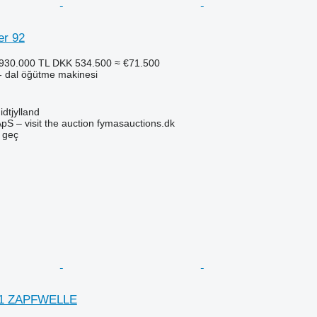
er 92
930.000 TL
DKK 534.500
≈ €71.500
- dal öğütme makinesi
dtjylland
pS – visit the auction fymasauctions.dk
e geç
21 ZAPFWELLE