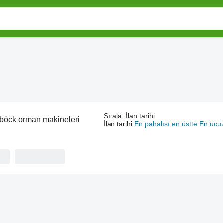
Sırala
:
İlan tarihi
böck orman makineleri
İlan tarihi
En pahalısı en üstte
En ucuz