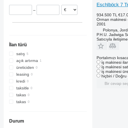
Eschlböck 7 Tr
Danimarka
–
934.500 TL
€17.
Orman makinesi 
2001
Polonya, Jor
P.H.U. Jadwiga 
Satıcıyla iletişim
İlan türü
satış
Portalımızı kısac
açık artırma
i̇ş makinesi il
i̇ş makinesi sat
üreticiden
i̇ş makinesi üre
leasing
hiçbiri / Doğr
kredi
Bir cevap se
taksitle
takas
takas
Durum