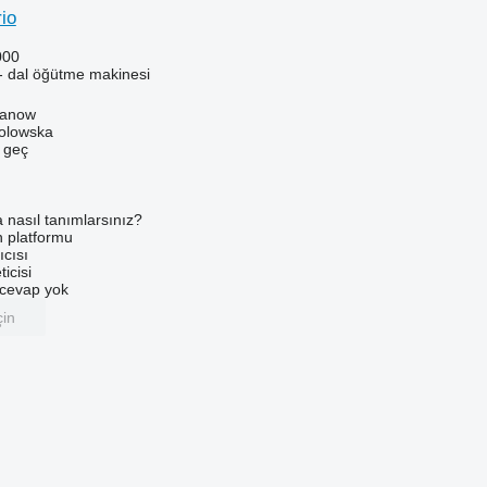
io
000
- dal öğütme makinesi
danow
Solowska
e geç
a nasıl tanımlarsınız?
an platformu
ıcısı
ticisi
u cevap yok
çin