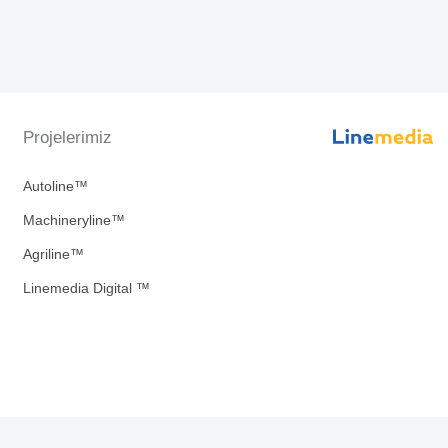
Projelerimiz
Autoline™
Machineryline™
Agriline™
Linemedia Digital ™