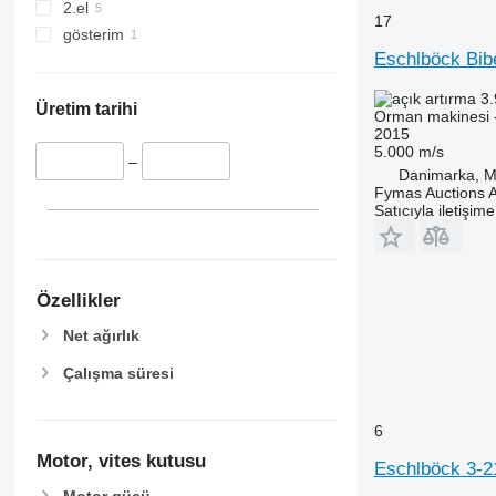
2.el
17
gösterim
Eschlböck Bib
3.
Üretim tarihi
Orman makinesi 
2015
5.000 m/s
–
Danimarka, Mi
Fymas Auctions A
Satıcıyla iletişim
Özellikler
Net ağırlık
Çalışma süresi
6
Motor, vites kutusu
Eschlböck 3-
Motor gücü