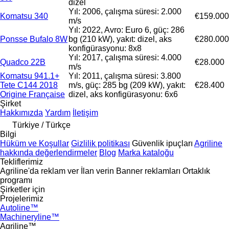
dizel
Yıl: 2006, çalışma süresi: 2.000
Komatsu 340
€159.000
m/s
Yıl: 2022, Avro: Euro 6, güç: 286
Ponsse Bufalo 8W
bg (210 kW), yakıt: dizel, aks
€280.000
konfigürasyonu: 8x8
Yıl: 2017, çalışma süresi: 4.000
Quadco 22B
€28.000
m/s
Komatsu 941.1+
Yıl: 2011, çalışma süresi: 3.800
Tete C144 2018
m/s, güç: 285 bg (209 kW), yakıt:
€28.400
Origine Française
dizel, aks konfigürasyonu: 6x6
Şirket
Hakkımızda
Yardım
İletişim
Türkiye / Türkçe
Bilgi
Hüküm ve Koşullar
Gizlilik politikası
Güvenlik ipuçları
Agriline
hakkında değerlendirmeler
Blog
Marka kataloğu
Tekliflerimiz
Agriline'da reklam ver
İlan verin
Banner reklamları
Ortaklık
programı
Şirketler için
Projelerimiz
Autoline™
Machineryline™
Agriline™