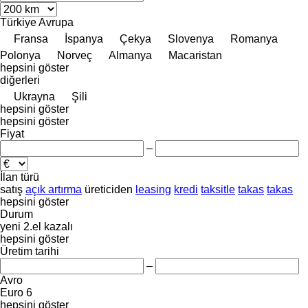
Türkiye
Avrupa
Fransa
İspanya
Çekya
Slovenya
Romanya
Polonya
Norveç
Almanya
Macaristan
hepsini göster
diğerleri
Ukrayna
Şili
hepsini göster
hepsini göster
Fiyat
–
İlan türü
satış
açık artırma
üreticiden
leasing
kredi
taksitle
takas
takas
hepsini göster
Durum
yeni
2.el
kazalı
hepsini göster
Üretim tarihi
–
Avro
Euro 6
hepsini göster