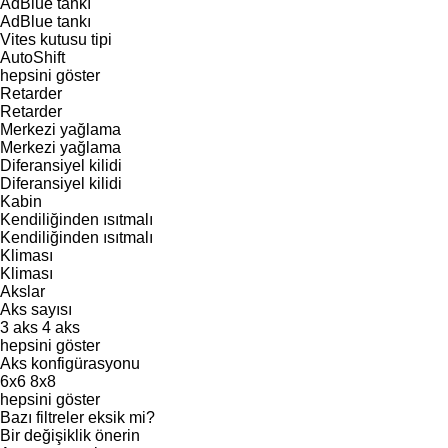
AdBlue tankı
AdBlue tankı
Vites kutusu tipi
AutoShift
hepsini göster
Retarder
Retarder
Merkezi yağlama
Merkezi yağlama
Diferansiyel kilidi
Diferansiyel kilidi
Kabin
Kendiliğinden ısıtmalı
Kendiliğinden ısıtmalı
Kliması
Kliması
Akslar
Aks sayısı
3 aks
4 aks
hepsini göster
Aks konfigürasyonu
6x6
8x8
hepsini göster
Bazı filtreler eksik mi?
Bir değişiklik önerin