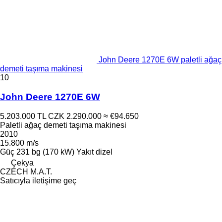
John Deere 1270E 6W paletli ağaç
demeti taşıma makinesi
10
John Deere 1270E 6W
5.203.000 TL
CZK 2.290.000
≈ €94.650
Paletli ağaç demeti taşıma makinesi
2010
15.800 m/s
Güç
231 bg (170 kW)
Yakıt
dizel
Çekya
CZECH M.A.T.
Satıcıyla iletişime geç