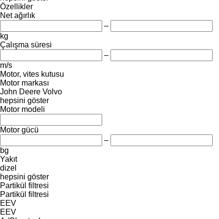
Özellikler
Net ağırlık
–
kg
Çalışma süresi
–
m/s
Motor, vites kutusu
Motor markası
John Deere
Volvo
hepsini göster
Motor modeli
Motor gücü
–
bg
Yakıt
dizel
hepsini göster
Partikül filtresi
Partikül filtresi
EEV
EEV