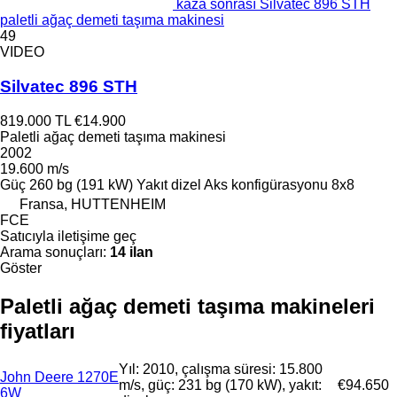
kaza sonrası Silvatec 896 STH
paletli ağaç demeti taşıma makinesi
49
VIDEO
Silvatec 896 STH
819.000 TL
€14.900
Paletli ağaç demeti taşıma makinesi
2002
19.600 m/s
Güç
260 bg (191 kW)
Yakıt
dizel
Aks konfigürasyonu
8x8
Fransa, HUTTENHEIM
FCE
Satıcıyla iletişime geç
Arama sonuçları:
14 ilan
Göster
Paletli ağaç demeti taşıma makineleri
fiyatları
Yıl: 2010, çalışma süresi: 15.800
John Deere 1270E
m/s, güç: 231 bg (170 kW), yakıt:
€94.650
6W