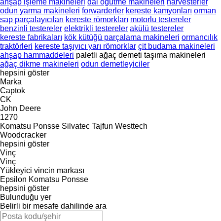
ahşap işleme makineleri
dal öğütme makineleri
harvesterler
odun yarma makineleri
forwarderler
kereste kamyonları
orman
sap parçalayıcıları
kereste römorkları
motorlu testereler
benzinli testereler
elektrikli testereler
akülü testereler
kereste fabrikaları
kök kütüğü parçalama makineleri
ormancılık
traktörleri
kereste taşıyıcı yarı römorklar
çit budama makineleri
ahşap hammaddeleri
paletli ağaç demeti taşıma makineleri
ağaç dikme makineleri
odun demetleyiciler
hepsini göster
Marka
Captok
CK
John Deere
1270
Komatsu
Ponsse
Silvatec
Tajfun
Westtech
Woodcracker
hepsini göster
Vinç
Vinç
Yükleyici vincin markası
Epsilon
Komatsu
Ponsse
hepsini göster
Bulunduğu yer
Belirli bir mesafe dahilinde ara