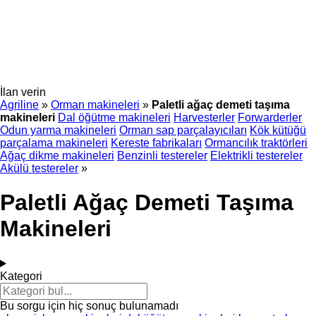
İlan verin
Agriline
»
Orman makineleri
»
Paletli ağaç demeti taşıma
makineleri
Dal öğütme makineleri
Harvesterler
Forwarderler
Odun yarma makineleri
Orman sap parçalayıcıları
Kök kütüğü
parçalama makineleri
Kereste fabrikaları
Ormancılık traktörleri
Ağaç dikme makineleri
Benzinli testereler
Elektrikli testereler
Akülü testereler
»
Paletli Ağaç Demeti Taşıma
Makineleri
Kategori
Bu sorgu için hiç sonuç bulunamadı