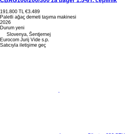
CBAG100/200/300 za bager 1.5-6T. cepilnik
191.800 TL
€3.489
Paletli ağaç demeti taşıma makinesi
2026
Durum
yeni
Slovenya, Šentjernej
Eurocom Jurij Vide s.p.
Satıcıyla iletişime geç