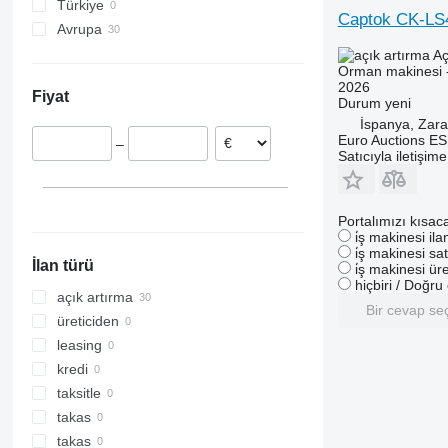
Türkiye
6930
Wisent
Captok CK-LS
Avrupa
F-series
İspanya
Aç
H-series
Orman makinesi 
Birleşik Krallık
2026
Fiyat
Almanya
Durum
yeni
İspanya, Zar
Belçika
Euro Auctions ES
–
Satıcıyla iletişim
Portalımızı kısac
i̇ş makinesi il
i̇ş makinesi sat
İlan türü
i̇ş makinesi üre
hiçbiri / Doğr
açık artırma
Bir cevap se
üreticiden
leasing
kredi
taksitle
takas
takas