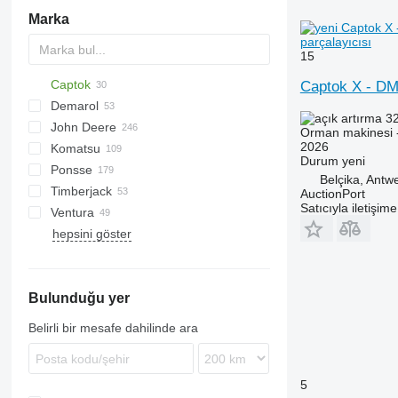
Marka
parçalayıcısı
15
Captok
MINI
Captok X - D
Demarol
PARK
CK
32
John Deere
TBM
R-12
AK
560
Biber
Katana
County
ST
Arborist
38 PRO
806
525
A-series
Hem
CK-72
Orman makinesi -
2026
Komatsu
R-13
DW
590
TR
QuadTrak
43 PRO
810
LS
CK-HLS82
Durum
yeni
Ponsse
Tajga
Eagle
1070 E
D series
Crambo
K-series
Big X
CS
80
SAF
TP
8H GT
MT
P-series
M-series
LB
OL
PTH
Belçika, Antw
Timberjack
Easy
1110
81
STX
12H GTE
Bear
Grizzly
MR
F10
Tiger
HR46
FC
MS
RCA
Skorpion
630E
AuctionPort
Satıcıyla iletişim
Ventura
1170 E
Beaver
Panther
F12
H3
810
TW
840
A-series
hepsini göster
1170 G
Buffalo
T-series
F13
Kastor
870
860
N-series
BC
FH
Woodcracker
MZA
C-series
1210
Elephant
F15
MINI-BMS
1070
901
T-series
HG
FMX
SR
1270
Elk
H-series
Midiforst
1110
911
Bulunduğu yer
1470
Ergo
Multiforst
1210
1510 E
Fox
Starforst
1270
Belirli bir mesafe dahilinde ara
1510 G
Gazelle
Starsoil
1410
1910
H-series
1470
6115
Scorpion
5