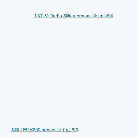
LKT 81 Turbo Skider ormancılık traktörü
KOLLER K300 ormancılık traktörü