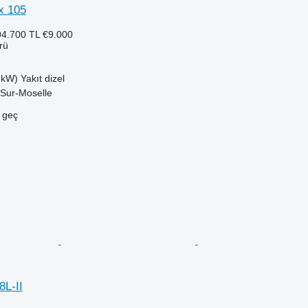
x 105
4.700 TL
€9.000
rü
 kW)
Yakıt
dizel
-Sur-Moselle
e geç
8L-II