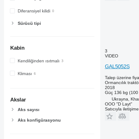
Diferansiyel kilidi
Sürücü tipi
Kabin
3
VIDEO
Kendiliğinden ısıtmalı
GAL5052S
Kliması
Talep üzerine fiya
Ormancılık traktö
2018
Güç
136 bg (100
Ukrayna, Khar
Akslar
OOO "D Layt"
Satıcıyla iletişim
Aks sayısı
Aks konfigürasyonu