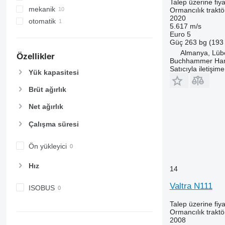
Talep üzerine fiya
mekanik
Ormancılık traktö
2020
otomatik
5.617 m/s
Euro 5
Güç
263 bg (193
Almanya, Lüb
Özellikler
Buchhammer Ha
Satıcıyla iletişim
Yük kapasitesi
Brüt ağırlık
Net ağırlık
Çalışma süresi
Ön yükleyici
Hız
14
Valtra N111
ISOBUS
Talep üzerine fiya
Ormancılık traktö
2008