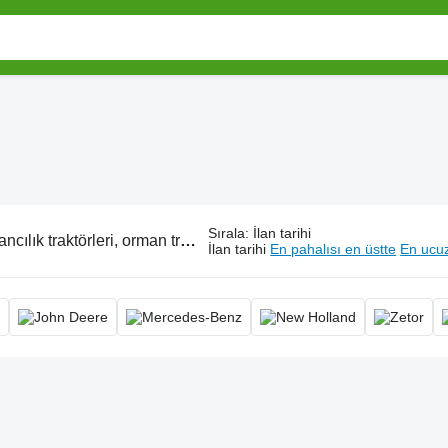
Sırala
:
İlan tarihi
cılık traktörleri, orman traktörü
İlan tarihi
En pahalısı en üstte
En ucuz