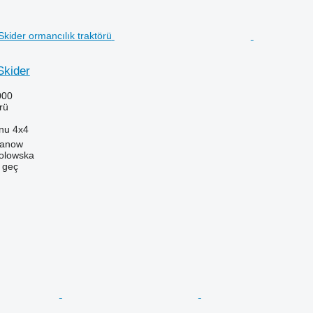
Skider
000
rü
onu
4x4
danow
Solowska
e geç