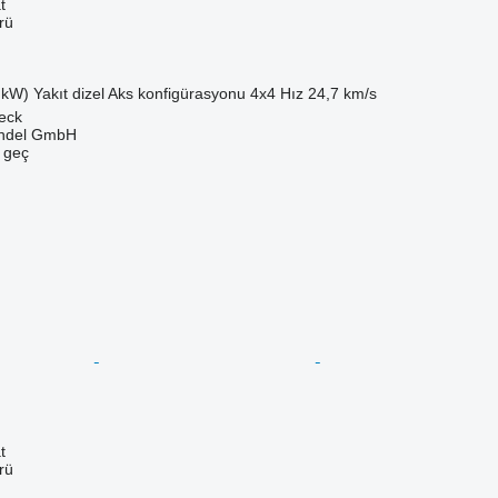
t
rü
 kW)
Yakıt
dizel
Aks konfigürasyonu
4x4
Hız
24,7 km/s
eck
ndel GmbH
e geç
t
rü