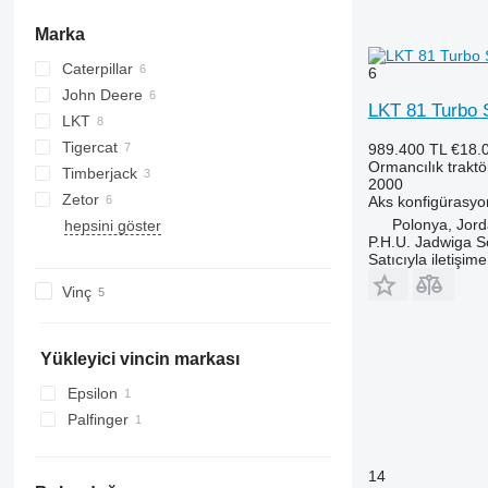
Marka
Caterpillar
6
John Deere
LKT 81 Turbo 
LKT
1270
Tigercat
80
Tiger
989.400 TL
€18.
Ormancılık traktö
Timberjack
81
630E
2000
Zetor
N-series
Aks konfigürasy
Polonya, Jor
hepsini göster
T-series
P.H.U. Jadwiga 
Satıcıyla iletişim
Vinç
Yükleyici vincin markası
Epsilon
Palfinger
14