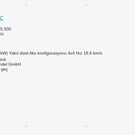
5C
5.500
rü
 kW)
Yakıt
dizel
Aks konfigürasyonu
4x4
Hız
18,6 km/s
eck
ndel GmbH
e geç