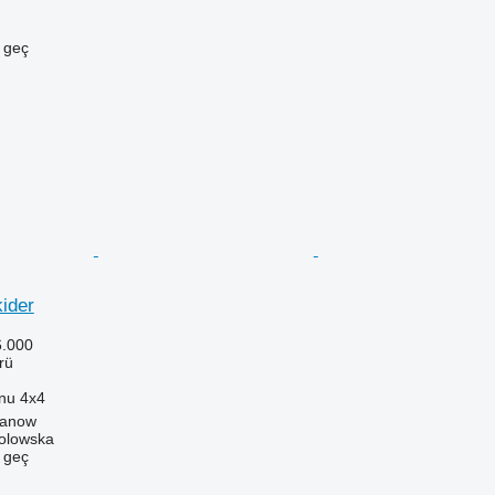
e geç
ider
6.000
rü
onu
4x4
danow
Solowska
e geç