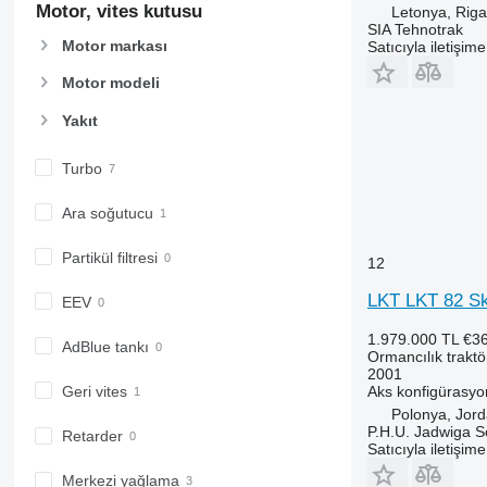
Motor, vites kutusu
Letonya, Riga
SIA Tehnotrak
Motor markası
Satıcıyla iletişim
Motor modeli
Yakıt
Turbo
Ara soğutucu
Partikül filtresi
12
LKT LKT 82 Sk
EEV
1.979.000 TL
€3
AdBlue tankı
Ormancılık traktö
2001
Aks konfigürasy
Geri vites
Polonya, Jor
P.H.U. Jadwiga 
Retarder
Satıcıyla iletişim
Merkezi yağlama