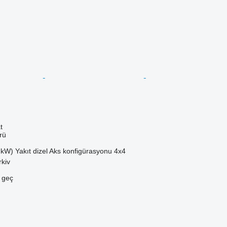
t
rü
 kW)
Yakıt
dizel
Aks konfigürasyonu
4x4
kiv
e geç