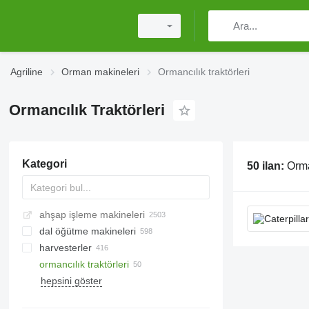
Agriline
Orman makineleri
Ormancılık traktörleri
Ormancılık Traktörleri
Kategori
50 ilan:
Orman
ahşap işleme makineleri
dal öğütme makineleri
harvesterler
ormancılık traktörleri
benzinli testereler
hepsini göster
elektrikli testereler
akülü testereler