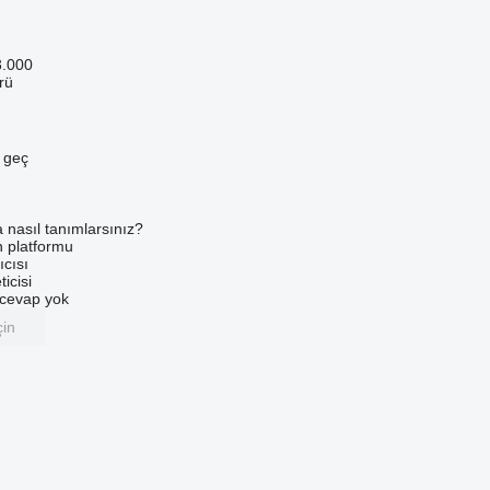
3.000
rü
e geç
a nasıl tanımlarsınız?
an platformu
ıcısı
ticisi
u cevap yok
çin