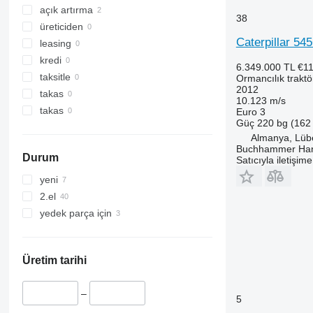
açık artırma
38
üreticiden
Caterpillar 54
leasing
kredi
6.349.000 TL
€11
taksitle
Ormancılık traktö
2012
takas
10.123 m/s
takas
Euro 3
Güç
220 bg (162
Almanya, Lüb
Buchhammer Ha
Durum
Satıcıyla iletişim
yeni
2.el
yedek parça için
Üretim tarihi
–
5