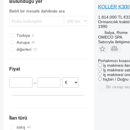
Bulunduğu yer
KOLLER K300
Belirli bir mesafe dahilinde ara
1.814.000 TL
€3
Ormancılık traktö
1990
İtalya, Rome
Türkiye
OMECO SPA
Satıcıyla iletişim
Avrupa
diğerleri
Slovakya
Polonya
Şili
Portalımızı kısac
Almanya
Brezilya
i̇ş makinesi il
Fiyat
i̇ş makinesi sat
Fransa
Ukrayna
i̇ş makinesi üre
Hollanda
hiçbiri / Doğr
–
Letonya
Bir cevap se
İspanya
Litvanya
hepsini göster
İlan türü
satış