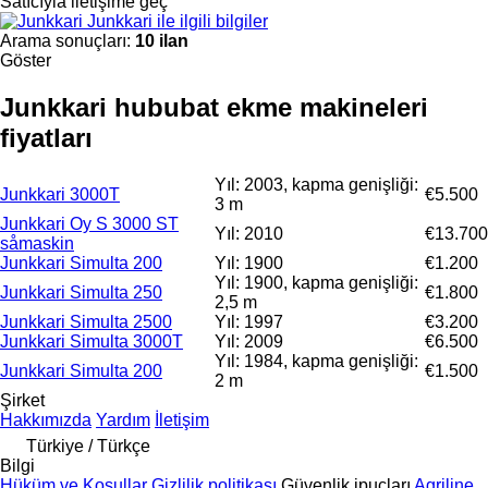
Satıcıyla iletişime geç
Junkkari ile ilgili bilgiler
Arama sonuçları:
10 ilan
Göster
Junkkari hububat ekme makineleri
fiyatları
Yıl: 2003, kapma genişliği:
Junkkari 3000T
€5.500
3 m
Junkkari Oy S 3000 ST
Yıl: 2010
€13.700
såmaskin
Junkkari Simulta 200
Yıl: 1900
€1.200
Yıl: 1900, kapma genişliği:
Junkkari Simulta 250
€1.800
2,5 m
Junkkari Simulta 2500
Yıl: 1997
€3.200
Junkkari Simulta 3000T
Yıl: 2009
€6.500
Yıl: 1984, kapma genişliği:
Junkkari Simulta 200
€1.500
2 m
Şirket
Hakkımızda
Yardım
İletişim
Türkiye / Türkçe
Bilgi
Hüküm ve Koşullar
Gizlilik politikası
Güvenlik ipuçları
Agriline