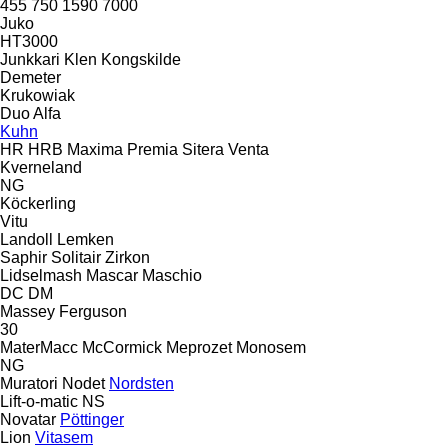
455
750
1590
7000
Juko
HT3000
Junkkari
Klen
Kongskilde
Demeter
Krukowiak
Duo Alfa
Kuhn
HR
HRB
Maxima
Premia
Sitera
Venta
Kverneland
NG
Köckerling
Vitu
Landoll
Lemken
Saphir
Solitair
Zirkon
Lidselmash
Mascar
Maschio
DC
DM
Massey Ferguson
30
MaterMacc
McCormick
Meprozet
Monosem
NG
Muratori
Nodet
Nordsten
Lift-o-matic
NS
Novatar
Pöttinger
Lion
Vitasem