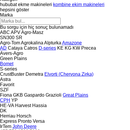
hububat ekme makineleri
kombine ekim makineleri
hepsini göster
Marka
Bu sorgu için hiç sonuç bulunamadı
ABC
APV
Agro-Masz
SN300
SR
Agro-Tom
Agrokalina
Alpturka
Amazone
AD
Cataya
Catros
D-series
KE
KG
KW
Precea
Avers-Agro
Green Plains
Bomet
S-series
CrustBuster
Demetra
Elvorti (Chervona Zirka)
Astra
Favorit
SZF
Fiona
GKB
Gaspardo
Grazioli
Great Plains
CPH
YP
HE-VA
Harvest
Hassia
DK
Herriau
Horsch
Express
Pronto
Versa
IrTem
John Deere