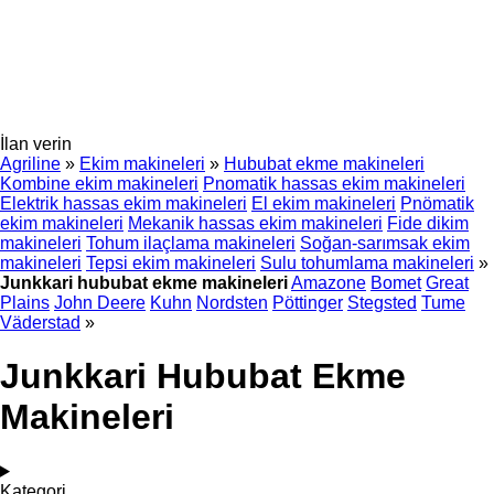
İlan verin
Agriline
»
Ekim makineleri
»
Hububat ekme makineleri
Kombine ekim makineleri
Pnomatik hassas ekim makineleri
Elektrik hassas ekim makineleri
El ekim makineleri
Pnömatik
ekim makineleri
Mekanik hassas ekim makineleri
Fide dikim
makineleri
Tohum ilaçlama makineleri
Soğan-sarımsak ekim
makineleri
Tepsi ekim makineleri
Sulu tohumlama makineleri
»
Junkkari hububat ekme makineleri
Amazone
Bomet
Great
Plains
John Deere
Kuhn
Nordsten
Pöttinger
Stegsted
Tume
Väderstad
»
Junkkari Hububat Ekme
Makineleri
Kategori