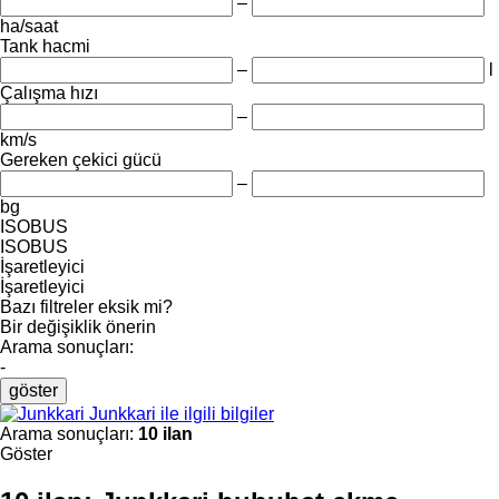
–
ha/saat
Tank hacmi
–
l
Çalışma hızı
–
km/s
Gereken çekici gücü
–
bg
ISOBUS
ISOBUS
İşaretleyici
İşaretleyici
Bazı filtreler eksik mi?
Bir değişiklik önerin
Arama sonuçları:
-
göster
Junkkari ile ilgili bilgiler
Arama sonuçları:
10 ilan
Göster