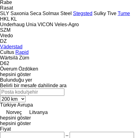
Rabe
Rasat
SLY
Saxonia
Seca
Solmax Steel
Stegsted
Sulky
Tive
Tume
HKL
KL
Underhaug
Unia
VICON
Veles-Agro
SZM
Vredo
DZ
Väderstad
Cultus
Rapid
Wärtsilä
Zürn
D62
Överum
Özdöken
hepsini göster
Bulunduğu yer
Belirli bir mesafe dahilinde ara
Türkiye
Avrupa
Norveç
Litvanya
hepsini göster
hepsini göster
Fiyat
–