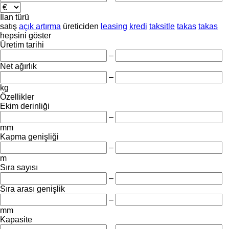
İlan türü
satış
açık artırma
üreticiden
leasing
kredi
taksitle
takas
takas
hepsini göster
Üretim tarihi
–
Net ağırlık
–
kg
Özellikler
Ekim derinliği
–
mm
Kapma genişliği
–
m
Sıra sayısı
–
Sıra arası genişlik
–
mm
Kapasite