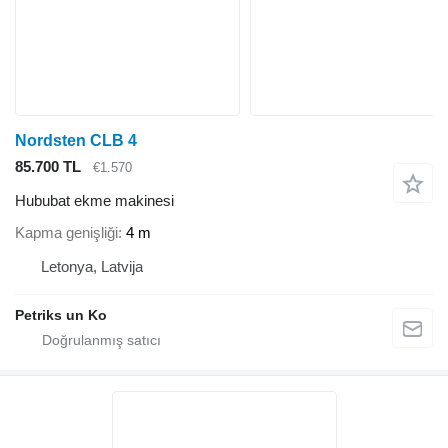
Nordsten CLB 4
85.700 TL
€1.570
Hububat ekme makinesi
Kapma genişliği
4 m
Letonya, Latvija
Petriks un Ko