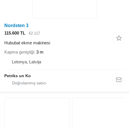
Nordsten 3
115.600 TL
€2.117
Hububat ekme makinesi
Kapma genişliği
3 m
Letonya, Latvija
Petriks un Ko