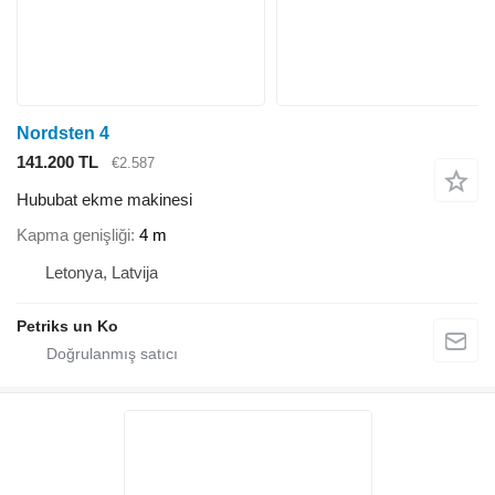
Nordsten 4
141.200 TL
€2.587
Hububat ekme makinesi
Kapma genişliği
4 m
Letonya, Latvija
Petriks un Ko