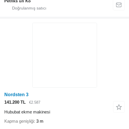
Petriks un Ko
Nordsten 3
141.200 TL
€2.587
Hububat ekme makinesi
Kapma genişliği
3 m