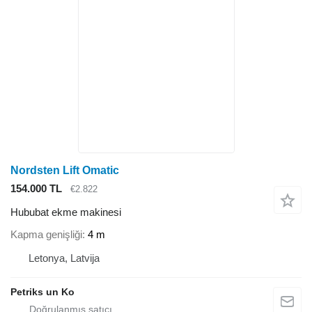
Nordsten Lift Omatic
154.000 TL
€2.822
Hububat ekme makinesi
Kapma genişliği
4 m
Letonya, Latvija
Petriks un Ko