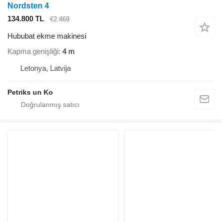
Nordsten 4
134.800 TL
€2.469
Hububat ekme makinesi
Kapma genişliği
4 m
Letonya, Latvija
Petriks un Ko