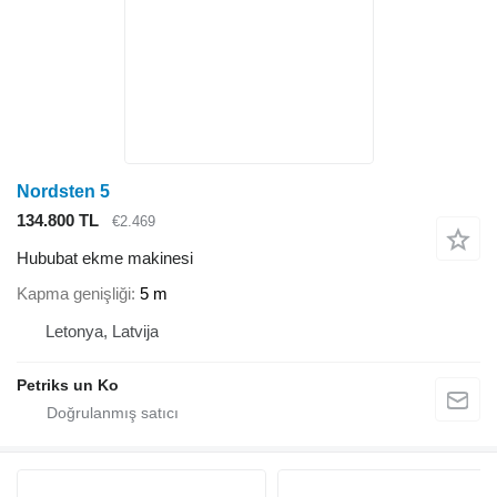
Nordsten 5
134.800 TL
€2.469
Hububat ekme makinesi
Kapma genişliği
5 m
Letonya, Latvija
Petriks un Ko