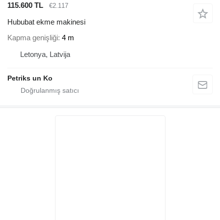
115.600 TL
€2.117
Hububat ekme makinesi
Kapma genişliği
4 m
Letonya, Latvija
Petriks un Ko