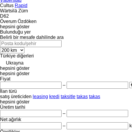
Väderstad
Cultus
Rapid
Wärtsilä
Zürn
D62
Överum
Özdöken
hepsini göster
Bulunduğu yer
Belirli bir mesafe dahilinde ara
Türkiye
diğerleri
Ukrayna
hepsini göster
hepsini göster
Fiyat
–
İlan türü
satış
üreticiden
leasing
kredi
taksitle
takas
takas
hepsini göster
Üretim tarihi
–
Net ağırlık
–
k
Özellikler