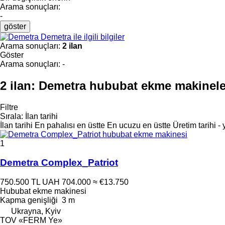
Arama sonuçları:
-
göster
Demetra ile ilgili bilgiler
Arama sonuçları:
2 ilan
Göster
Arama sonuçları:
-
2 ilan:
Demetra hububat ekme makinele
Filtre
Sırala
:
İlan tarihi
İlan tarihi
En pahalısı en üstte
En ucuzu en üstte
Üretim tarihi -
1
Demetra Complex_Patriot
750.500 TL
UAH 704.000
≈ €13.750
Hububat ekme makinesi
Kapma genişliği
3 m
Ukrayna, Kyiv
TOV «FERM Ye»