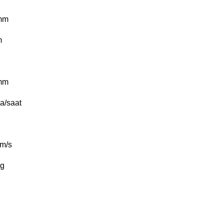
mm
m
mm
a/saat
m/s
g