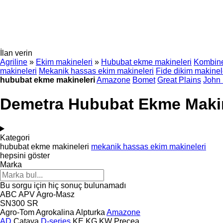
İlan verin
Agriline
»
Ekim makineleri
»
Hububat ekme makineleri
Kombine
makineleri
Mekanik hassas ekim makineleri
Fide dikim makinel
hububat ekme makineleri
Amazone
Bomet
Great Plains
John
Demetra Hububat Ekme Makin
Kategori
hububat ekme makineleri
mekanik hassas ekim makineleri
hepsini göster
Marka
Bu sorgu için hiç sonuç bulunamadı
ABC
APV
Agro-Masz
SN300
SR
Agro-Tom
Agrokalina
Alpturka
Amazone
AD
Cataya
D-series
KE
KG
KW
Precea