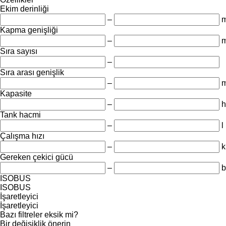
Ekim derinliği
–
Kapma genişliği
–
Sıra sayısı
–
Sıra arası genişlik
–
Kapasite
–
h
Tank hacmi
–
l
Çalışma hızı
–
k
Gereken çekici gücü
–
b
ISOBUS
ISOBUS
İşaretleyici
İşaretleyici
Bazı filtreler eksik mi?
Bir değişiklik önerin