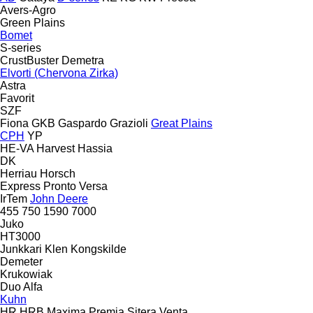
Avers-Agro
Green Plains
Bomet
S-series
CrustBuster
Demetra
Elvorti (Chervona Zirka)
Astra
Favorit
SZF
Fiona
GKB
Gaspardo
Grazioli
Great Plains
CPH
YP
HE-VA
Harvest
Hassia
DK
Herriau
Horsch
Express
Pronto
Versa
IrTem
John Deere
455
750
1590
7000
Juko
HT3000
Junkkari
Klen
Kongskilde
Demeter
Krukowiak
Duo Alfa
Kuhn
HR
HRB
Maxima
Premia
Sitera
Venta