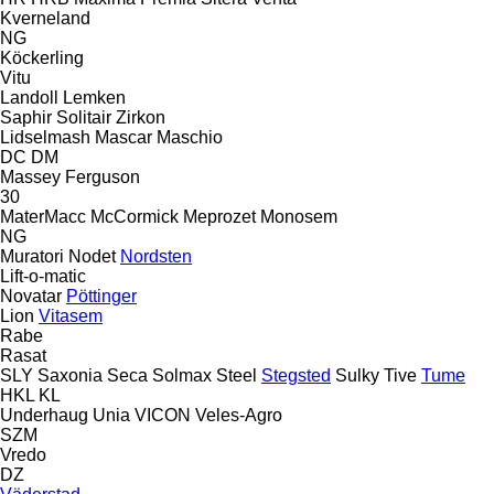
Kverneland
NG
Köckerling
Vitu
Landoll
Lemken
Saphir
Solitair
Zirkon
Lidselmash
Mascar
Maschio
DC
DM
Massey Ferguson
30
MaterMacc
McCormick
Meprozet
Monosem
NG
Muratori
Nodet
Nordsten
Lift-o-matic
Novatar
Pöttinger
Lion
Vitasem
Rabe
Rasat
SLY
Saxonia
Seca
Solmax Steel
Stegsted
Sulky
Tive
Tume
HKL
KL
Underhaug
Unia
VICON
Veles-Agro
SZM
Vredo
DZ