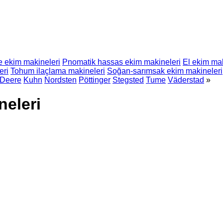
 ekim makineleri
Pnomatik hassas ekim makineleri
El ekim mak
eri
Tohum ilaçlama makineleri
Soğan-sarımsak ekim makineleri
 Deere
Kuhn
Nordsten
Pöttinger
Stegsted
Tume
Väderstad
»
eleri