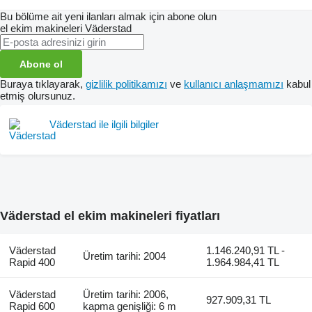
Bu bölüme ait yeni ilanları almak için abone olun
el ekim makineleri
Väderstad
Abone ol
Buraya tıklayarak,
gizlilik politikamızı
ve
kullanıcı anlaşmamızı
kabul
etmiş olursunuz.
Väderstad ile ilgili bilgiler
Väderstad el ekim makineleri fiyatları
Väderstad
1.146.240,91 TL -
Üretim tarihi: 2004
Rapid 400
1.964.984,41 TL
Väderstad
Üretim tarihi: 2006,
927.909,31 TL
Rapid 600
kapma genişliği: 6 m