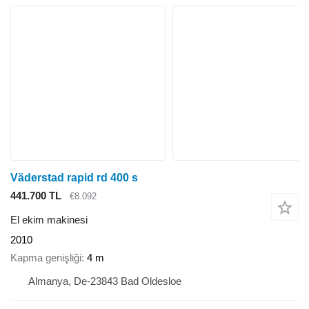
Väderstad rapid rd 400 s
441.700 TL
€8.092
El ekim makinesi
2010
Kapma genişliği
4 m
Almanya, De-23843 Bad Oldesloe