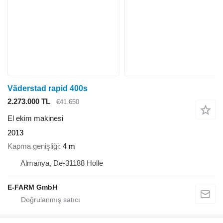
Väderstad rapid 400s
2.273.000 TL
€41.650
El ekim makinesi
2013
Kapma genişliği
4 m
Almanya, De-31188 Holle
E-FARM GmbH