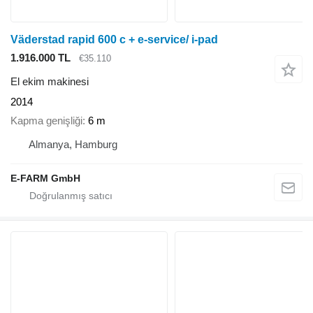
Väderstad rapid 600 c + e-service/ i-pad
1.916.000 TL
€35.110
El ekim makinesi
2014
Kapma genişliği
6 m
Almanya, Hamburg
E-FARM GmbH