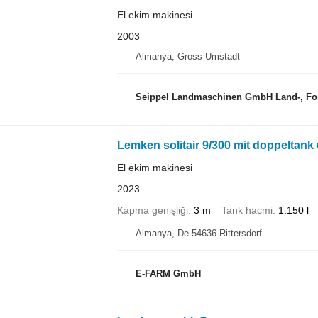
El ekim makinesi
2003
Almanya, Gross-Umstadt
Seippel Landmaschinen GmbH Land-, For
Lemken solitair 9/300 mit doppeltan
El ekim makinesi
2023
Kapma genişliği
3 m
Tank hacmi
1.150 l
Almanya, De-54636 Rittersdorf
E-FARM GmbH