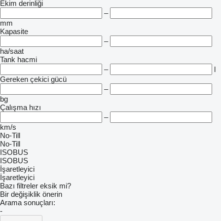
Ekim derinliği
–
mm
Kapasite
–
ha/saat
Tank hacmi
–
l
Gereken çekici gücü
–
bg
Çalışma hızı
–
km/s
No-Till
No-Till
ISOBUS
ISOBUS
İşaretleyici
İşaretleyici
Bazı filtreler eksik mi?
Bir değişiklik önerin
Arama sonuçları:
-