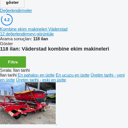
göster
Değerlendirmeler
4.2
Kombine ekim makineleri Väderstad
12 değerlendirmeyi görüntüle
Arama sonuçları:
118 ilan
Göster
118 ilan:
Väderstad kombine ekim makineleri
Filtre
Sırala
:
İlan tarihi
İlan tarihi
En pahalısı en üstte
En ucuzu en üstte
Üretim tarihi - yeni
en üstte
Üretim tarihi - eski en üstte