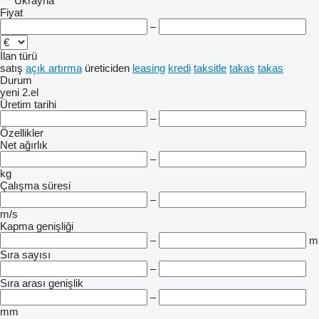
Ukrayna
Fiyat
–
İlan türü
satış
açık artırma
üreticiden
leasing
kredi
taksitle
takas
takas
Durum
yeni
2.el
Üretim tarihi
–
Özellikler
Net ağırlık
–
kg
Çalışma süresi
–
m/s
Kapma genişliği
–
m
Sıra sayısı
–
Sıra arası genişlik
–
mm