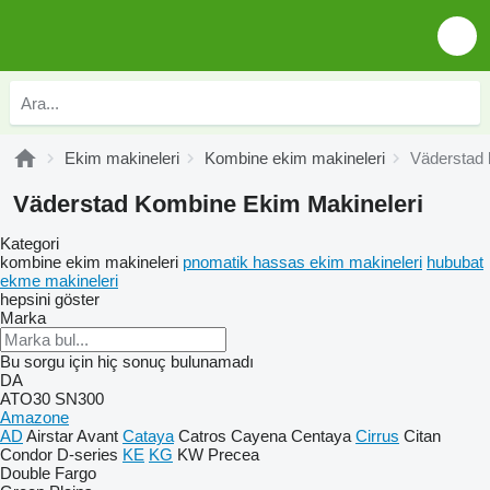
Ekim makineleri
Kombine ekim makineleri
Väderstad 
Väderstad Kombine Ekim Makineleri
Kategori
kombine ekim makineleri
pnomatik hassas ekim makineleri
hububat
ekme makineleri
hepsini göster
Marka
Bu sorgu için hiç sonuç bulunamadı
DA
ATO30
SN300
Amazone
AD
Airstar
Avant
Cataya
Catros
Cayena
Centaya
Cirrus
Citan
Condor
D-series
KE
KG
KW
Precea
Double
Fargo