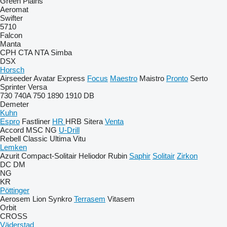
Green Plains
Aeromat
Swifter
5710
Falcon
Manta
CPH
CTA
NTA
Simba
DSX
Horsch
Airseeder
Avatar
Express
Focus
Maestro
Maistro
Pronto
Serto
Sprinter
Versa
730
740A
750
1890
1910
DB
Demeter
Kuhn
Espro
Fastliner
HR
HRB
Sitera
Venta
Accord
MSC
NG
U-Drill
Rebell Classic
Ultima
Vitu
Lemken
Azurit
Compact-Solitair
Heliodor
Rubin
Saphir
Solitair
Zirkon
DC
DM
NG
KR
Pöttinger
Aerosem
Lion
Synkro
Terrasem
Vitasem
Orbit
CROSS
Väderstad