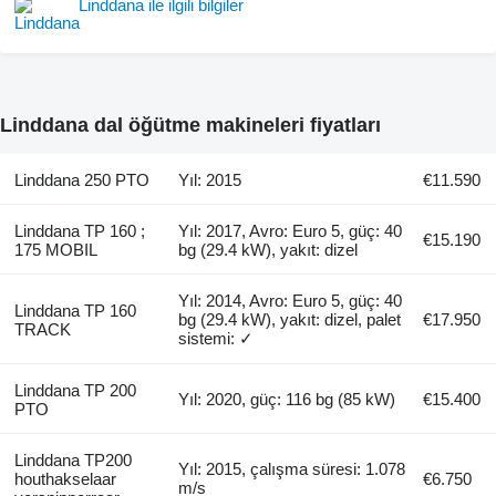
Linddana ile ilgili bilgiler
Linddana dal öğütme makineleri fiyatları
Linddana 250 PTO
Yıl: 2015
€11.590
Linddana TP 160 ;
Yıl: 2017, Avro: Euro 5, güç: 40
€15.190
175 MOBIL
bg (29.4 kW), yakıt: dizel
Yıl: 2014, Avro: Euro 5, güç: 40
Linddana TP 160
bg (29.4 kW), yakıt: dizel, palet
€17.950
TRACK
sistemi: ✓
Linddana TP 200
Yıl: 2020, güç: 116 bg (85 kW)
€15.400
PTO
Linddana TP200
Yıl: 2015, çalışma süresi: 1.078
houthakselaar
€6.750
m/s