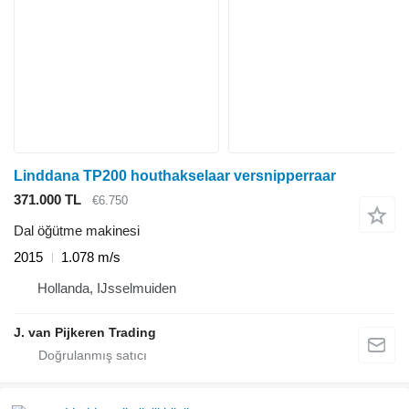
Linddana TP200 houthakselaar versnipperraar
371.000 TL
€6.750
Dal öğütme makinesi
2015
1.078 m/s
Hollanda, IJsselmuiden
J. van Pijkeren Trading