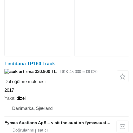
Linddana TP160 Track
330.900 TL
DKK 45.000
≈ €6.020
Dal öğütme makinesi
2017
Yakıt
dizel
Danimarka, Sjælland
Fymas Auctions ApS – visit the auction fymasauctions.dk