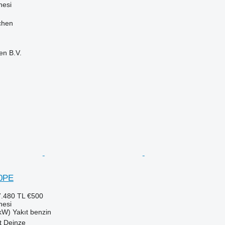
nesi
chen
en B.V.
0PE
.480 TL
€500
nesi
 kW)
Yakıt
benzin
t Deinze