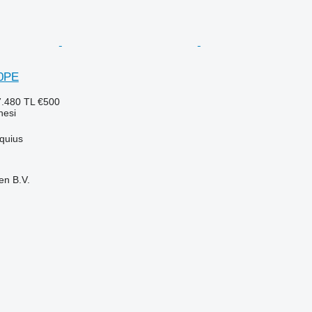
0PE
.480 TL
€500
nesi
quius
en B.V.