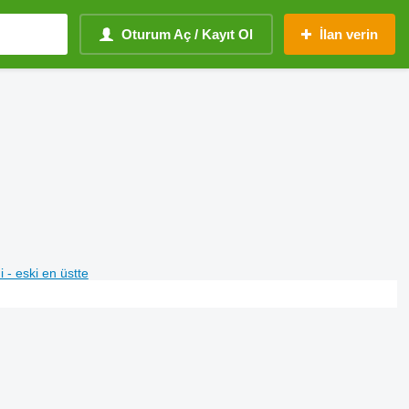
Oturum Aç / Kayıt Ol
İlan verin
i - eski en üstte