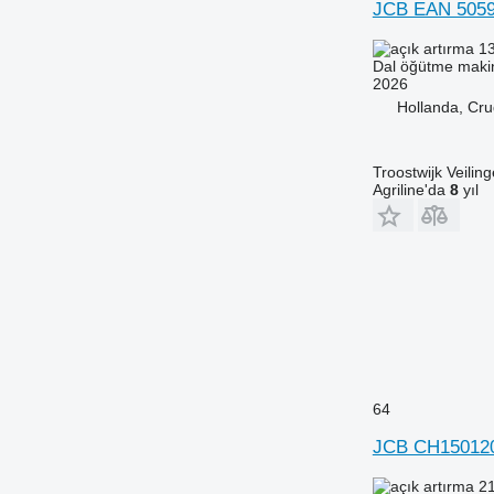
JCB EAN 505
13
Dal öğütme maki
2026
Hollanda, Cru
Troostwijk Veiling
Agriline'da
8
yıl
64
JCB CH15012
21