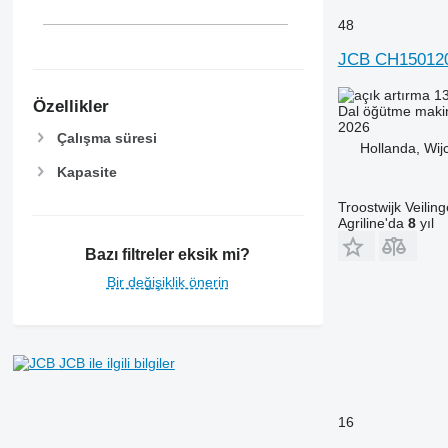
48
JCB CH15012
13
Özellikler
Dal öğütme maki
2026
Çalışma süresi
Hollanda, Wij
Kapasite
Troostwijk Veiling
Agriline'da
8
yıl
Bazı filtreler eksik mi?
Bir değişiklik önerin
JCB ile ilgili bilgiler
16