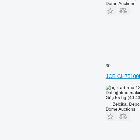
Dome Auctions
30
JCB CH75100
13
Dal öğütme maki
Güç
55 bg (40.4
Belçika, Depo
Dome Auctions