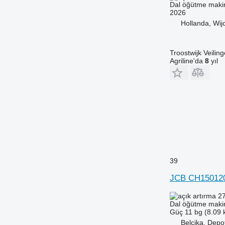
Dal öğütme maki
2026
Hollanda, Wij
Troostwijk Veiling
Agriline'da
8
yıl
39
JCB CH15012
27
Dal öğütme maki
Güç
11 bg (8.09
Belçika, Depo