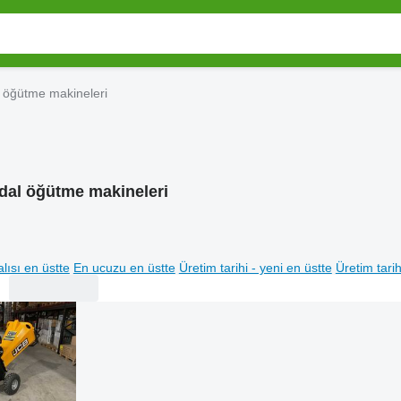
 öğütme makineleri
dal öğütme makineleri
lısı en üstte
En ucuzu en üstte
Üretim tarihi - yeni en üstte
Üretim tarih