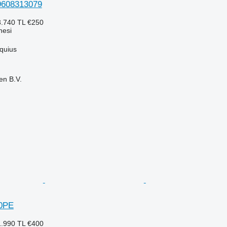
9608313079
.740 TL
€250
nesi
quius
en B.V.
0PE
.990 TL
€400