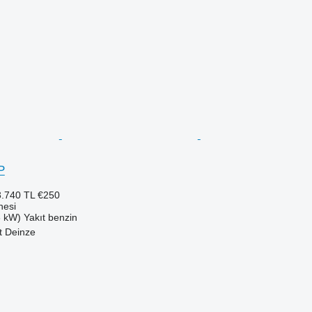
P
.740 TL
€250
nesi
3 kW)
Yakıt
benzin
t Deinze