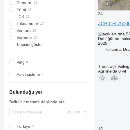
Demarol
CK
Först
R-12
AK
Biber
24
JCB
R-13
DW
ST
Arborist
JCB CH-7510
Teknamotor
Tajga
TR
QuadTrak
A-series
Hem
1510 E
Crambo
Big X
CS
TP
OL
PTH
MR
Ventura
Skorpion
1270
TW
52
Vermeer
Dal öğütme maki
2025
hepsini göster
BC
FH
MZA
Hollanda, Dra
HG
FMX
SR
Vinç
Troostwijk Veiling
Agriline'da
8
yıl
Palet sistemi
Bulunduğu yer
Belirli bir mesafe dahilinde ara
Türkiye
15