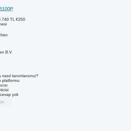
5100P
.740 TL
€250
nesi
chen
en B.V.
a nasıl tanımlarsınız?
an platformu
ıcısı
ticisi
u cevap yok
çin