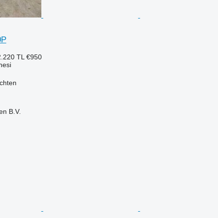
0P
.220 TL
€950
nesi
chten
en B.V.