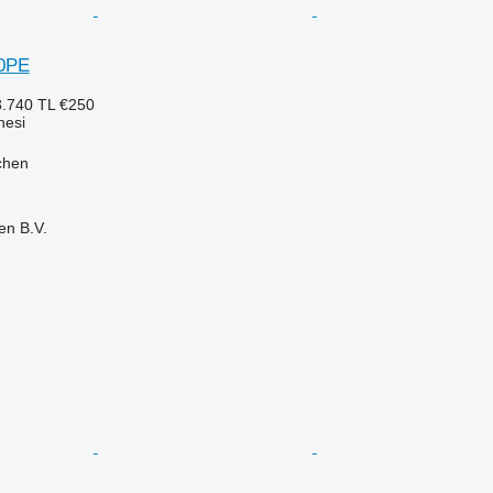
0PE
.740 TL
€250
nesi
chen
en B.V.