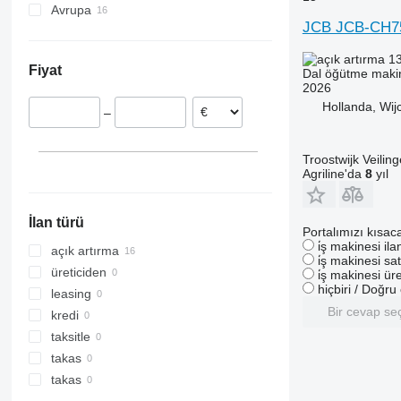
Avrupa
JCB JCB-CH7
Hollanda
Belçika
13
Fiyat
Dal öğütme maki
İsveç
2026
Hollanda, Wij
–
Troostwijk Veiling
Agriline'da
8
yıl
İlan türü
Portalımızı kısac
i̇ş makinesi il
açık artırma
i̇ş makinesi sat
üreticiden
i̇ş makinesi üre
hiçbiri / Doğr
leasing
Bir cevap se
kredi
taksitle
takas
takas