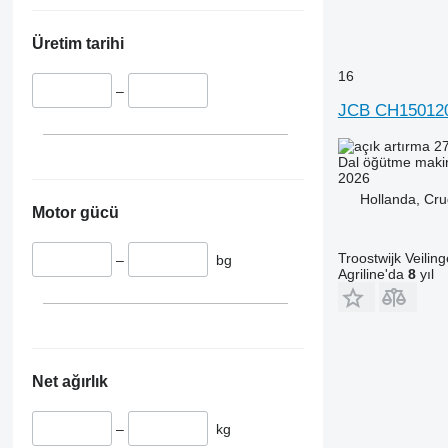
Üretim tarihi
16
–
JCB CH15012
27
Dal öğütme maki
2026
Hollanda, Cru
Motor gücü
Troostwijk Veiling
–
bg
Agriline'da
8
yıl
Net ağırlık
–
kg