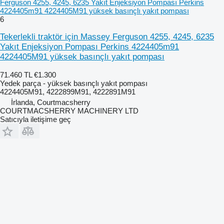
Ferguson 4255, 4245, 6235 Yakıt Enjeksiyon Pompası Perkins
4224405m91 4224405M91 yüksek basınçlı yakıt pompası
6
Tekerlekli traktör için Massey Ferguson 4255, 4245, 6235
Yakıt Enjeksiyon Pompası Perkins 4224405m91
4224405M91 yüksek basınçlı yakıt pompası
71.460 TL
€1.300
Yedek parça - yüksek basınçlı yakıt pompası
4224405M91, 4222899M91, 4222891M91
İrlanda, Courtmacsherry
COURTMACSHERRY MACHINERY LTD
Satıcıyla iletişime geç