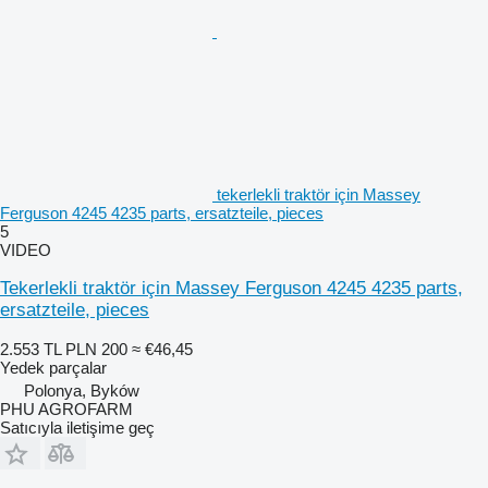
tekerlekli traktör için Massey
Ferguson 4245 4235 parts, ersatzteile, pieces
5
VIDEO
Tekerlekli traktör için Massey Ferguson 4245 4235 parts,
ersatzteile, pieces
2.553 TL
PLN 200
≈ €46,45
Yedek parçalar
Polonya, Byków
PHU AGROFARM
Satıcıyla iletişime geç