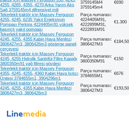
3759145M4
€690
4255, 4265, 4355, 4270 Arka Yarım Aks
3759145m4
Sağ 3759145m4 difrensiyel mili
Tekerlekli traktör için Massey Ferguson
Parça numarası:
4255, 4245, 6235 Yakıt Enjeksiyon
4224405M91,
€1.300
Pompası Perkins 4224405m91 yüksek
4222899M91,
basınçlı yakıt pompası
4222891M91
Tekerlekli traktör için Massey Ferguson
4245, 4255, 4355 Kabin Hava Menfezi
Parça numarası:
€184,50
3806427m3, 3806426m3 gösterge paneli
3806427M3
çerçevesi
Tekerlekli traktör için Massey Ferguson
Parça numarası:
4245, 4255 Hidrolik Santrifüj Filtre Kapağı
€150
3800350M91
3800350m91 yağ filtresi gövdesi
Tekerlekli traktör için Massey Ferguson
Parça numarası:
4355, 4245, 4255, 4360 Kabin Hava Isıtıcı
€676
3784655M1
Ünitesi 3784655m1, 3904296m1
Tekerlekli traktör için Massey Ferguson
Parça numarası:
4245, 4255, 4355 Kabin Hava Menfezi
€193,50
3806427M3
3806427m3, 3806426m3