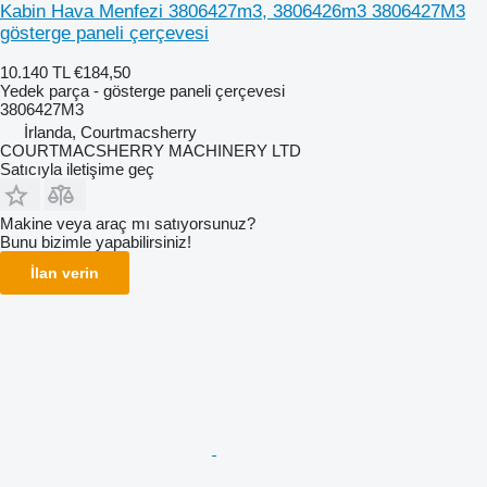
Kabin Hava Menfezi 3806427m3, 3806426m3 3806427M3
gösterge paneli çerçevesi
10.140 TL
€184,50
Yedek parça - gösterge paneli çerçevesi
3806427M3
İrlanda, Courtmacsherry
COURTMACSHERRY MACHINERY LTD
Satıcıyla iletişime geç
Makine veya araç mı satıyorsunuz?
Bunu bizimle yapabilirsiniz!
İlan verin