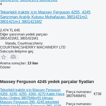
4
Tekerlekli traktör için Massey Ferguson 4255, 4245
Şanzıman Aralığı Kutusu Muhafazası 3801421m2,
3801421m1 3801421M2
2.474 TL
€45
Diğer şanzıman yedek parçası
3801421M2, 3801421M1
İrlanda, Courtmacsherry
COURTMACSHERRY MACHINERY LTD
Satıcıyla iletişime geç
Arama sonuçları:
13 ilan
Göster
Massey Ferguson 4245 yedek parçalar fiyatları
Tekerlekli traktör için Massey Ferguson
Parça numarası:
4355, 4245, 4255, 4260, 4270 Kabin Hava
€738
3807646M91
Isıtıcı Ünitesi 3807646m91 kliması
Massey Ferguson 390, 4245 tekerlekli
Parça numarası:
traktör için Massey Ferguson 390, 4245,