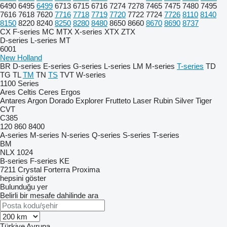
6490
6495
6499
6713
6715
6716
7274
7278
7465
7475
7480
7495
7616
7618
7620
7716
7718
7719
7720
7722
7724
7726
8110
8140
8150
8220
8240
8250
8280
8480
8650
8660
8670
8690
8737
CX
F-series
MC
MTX
X-series
XTX
ZTX
D-series
L-series
MT
6001
New Holland
BR
D-series
E-series
G-series
L-series
LM
M-series
T-series
TD
TG
TL
TM
TN
TS
TVT
W-series
1100 Series
Ares
Celtis
Ceres
Ergos
Antares
Argon
Dorado
Explorer
Frutteto
Laser
Rubin
Silver
Tiger
CVT
C385
120
860
8400
A-series
M-series
N-series
Q-series
S-series
T-series
BM
NLX 1024
B-series
F-series
KE
7211
Crystal
Forterra
Proxima
hepsini göster
Bulunduğu yer
Belirli bir mesafe dahilinde ara
Türkiye
Avrupa