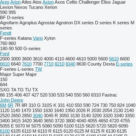
Ares
Arion
Atles
Atos
Axion
Axos
Celtis
Challenger
Elios
Jaguar
Lexion
Nexos
Tucano
Xerion
990
995
BF
D-series
Agrofarm
Agroplus
Agrostar
Agrotron
DX series
D series
K series
M
series
Fendt
F-series
Katana
Vario
Xylon
760
860
180-90
500
G-series
Ford
2000
3000
3600
3610
4000
4110
4600
4610
5000
5600
5610
6600
6610
6640
7610
7700
7710
8210
8340
8630
County
Dexta
E-series
F-series
L-series
TW
Major
Super Major
150
844
SXG
TA
TG
TU
TX
86
155
406
407
427
520
530
533
540
550
560
8310
Fastrac
John Deere
6M
6R
7R
8R
310 G
310S K
331
410
550
590
724
730
750
824
1040
1120
1140
1470
1550
1630
1640
1950
2026 R
2030
2054
2130
2140
2520
2650
2850
3040
3045 R
3050
3130
3140
3200
3320
3340
3350
3400
3415
3420
3640
3650
3720
3800
4040
4055
4650
4720
4755
5055 E
5070 M
5075
5080
5090
5100
5115
5620
5720
5820
6090
6100
6105
6110 M
6110 R
6115
6120
6125 M
6125 R
6130
6135