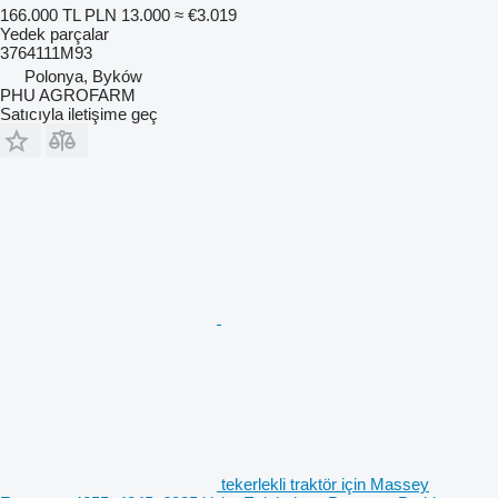
166.000 TL
PLN 13.000
≈ €3.019
Yedek parçalar
3764111M93
Polonya, Byków
PHU AGROFARM
Satıcıyla iletişime geç
tekerlekli traktör için Massey