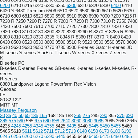
6140
6145
6150 M
6150 R
6155
6170
6175
6190
6195 M
6195 R
6200
6210
6215
6220
6230
6250
6300
6310
6320
6330
6400
6410
6420 S
6430 Premium
6506
6510
6520
6530
6600
6610
6620
6630
6710
6800
6810
6820
6830
6900
6910
6920
6930
7000
7200
7215 R
7230 R
7250
7260 R
7270 R
7280 R
7290 R
7300
7310 R
7350
7400
7430
7500
7600
7610
7700
7710
7720
7730
7800
7810
7820
7830
7920
7930
8100
8130
8200
8220
8230
8260 R
8270 R
8285 R
8295
8300
8310
8320
8330
8335 R
8345 R
8360 RT
8370 R
8400
8420
8430
8500
8520
8530
8600
9500
9510 R
9520
9530
9560
9570
9600
9610
9620
9630
9650
9770
9780
9900
F-series
Gator
H-series
JD
M-series
S-series
StarFire
T-series
W-series
X-series
Z-series
K
D series
PC
B-series
D-series
F-series
GB-series
K-series
L-series
M-series
R-
series
R-series
8880
Landpower
Legend
Powerfarm
Rex
Vision
Geotrac
LE
80
82
1221
MRT
MT
Massey Ferguson
30
35
40
50
65
135
165
168
185
188
265
275
285
290
365
375
390
399
575
590
595
675
690
698
2640
3060
3080
3085
3095
3640
3645
4235
4245
4255
4345
4355
5425
5435
5440
5445
5450
5455
5460
5465
5610
5611
5612
5711
5712
5713
6140
6150
6170
6180
6190
6245
6255
6260
6270
6290
6445
6455
6460
6465
6475
6480
6485