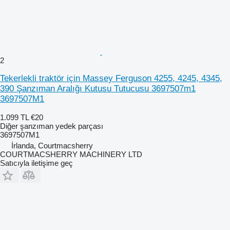
2
Tekerlekli traktör için Massey Ferguson 4255, 4245, 4345,
390 Şanzıman Aralığı Kutusu Tutucusu 3697507m1
3697507M1
1.099 TL
€20
Diğer şanzıman yedek parçası
3697507M1
İrlanda, Courtmacsherry
COURTMACSHERRY MACHINERY LTD
Satıcıyla iletişime geç