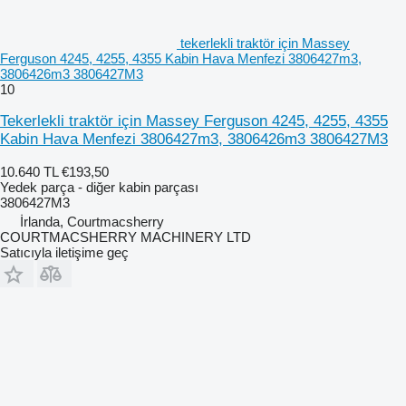
tekerlekli traktör için Massey
Ferguson 4245, 4255, 4355 Kabin Hava Menfezi 3806427m3,
3806426m3 3806427M3
10
Tekerlekli traktör için Massey Ferguson 4245, 4255, 4355
Kabin Hava Menfezi 3806427m3, 3806426m3 3806427M3
10.640 TL
€193,50
Yedek parça - diğer kabin parçası
3806427M3
İrlanda, Courtmacsherry
COURTMACSHERRY MACHINERY LTD
Satıcıyla iletişime geç