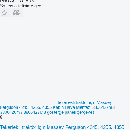
PHU AGROFARM
Satıcıyla iletişime geç
tekerlekli traktör için Massey
Ferguson 4245, 4255, 4355 Kabin Hava Menfezi 3806427m3,
3806426m3 3806427M3 gösterge paneli çerçevesi
8
Tekerlekli traktör için Massey Ferguson 4245, 4255, 4355