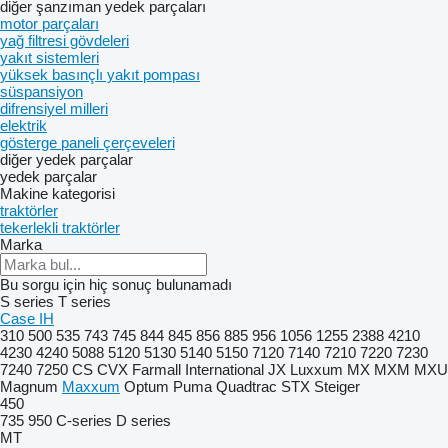
diğer şanzıman yedek parçaları
motor parçaları
yağ filtresi gövdeleri
yakıt sistemleri
yüksek basınçlı yakıt pompası
süspansiyon
difrensiyel milleri
elektrik
gösterge paneli çerçeveleri
diğer yedek parçalar
yedek parçalar
Makine kategorisi
traktörler
tekerlekli traktörler
Marka
Bu sorgu için hiç sonuç bulunamadı
S series
T series
Case IH
310
500
535
743
745
844
845
856
885
956
1056
1255
2388
4210
4230
4240
5088
5120
5130
5140
5150
7120
7140
7210
7220
7230
7240
7250
CS
CVX
Farmall
International
JX
Luxxum
MX
MXM
MXU
Magnum
Maxxum
Optum
Puma
Quadtrac
STX
Steiger
450
735
950
C-series
D series
MT