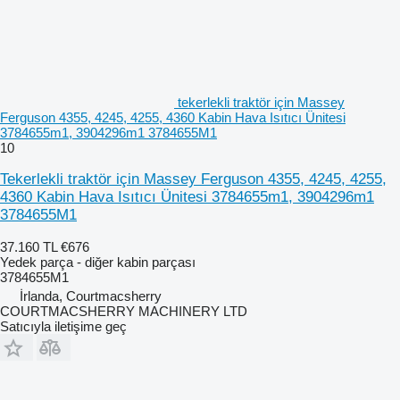
tekerlekli traktör için Massey
Ferguson 4355, 4245, 4255, 4360 Kabin Hava Isıtıcı Ünitesi
3784655m1, 3904296m1 3784655M1
10
Tekerlekli traktör için Massey Ferguson 4355, 4245, 4255,
4360 Kabin Hava Isıtıcı Ünitesi 3784655m1, 3904296m1
3784655M1
37.160 TL
€676
Yedek parça - diğer kabin parçası
3784655M1
İrlanda, Courtmacsherry
COURTMACSHERRY MACHINERY LTD
Satıcıyla iletişime geç