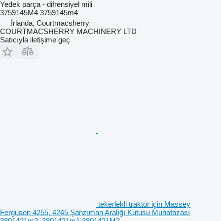
Yedek parça - difrensiyel mili
3759145M4 3759145m4
İrlanda, Courtmacsherry
COURTMACSHERRY MACHINERY LTD
Satıcıyla iletişime geç
tekerlekli traktör için Massey
Ferguson 4255, 4245 Şanzıman Aralığı Kutusu Muhafazası
3801421m2, 3801421m1 3801421M2