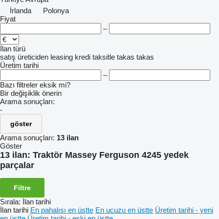
İrlanda
Polonya
Fiyat
–
İlan türü
satış
üreticiden
leasing
kredi
taksitle
takas
takas
Üretim tarihi
–
Bazı filtreler eksik mi?
Bir değişiklik önerin
Arama sonuçları:
-
göster
Arama sonuçları:
13 ilan
Göster
13 ilan:
Traktör Massey Ferguson 4245 yedek
parçalar
Filtre
Sırala
:
İlan tarihi
İlan tarihi
En pahalısı en üstte
En ucuzu en üstte
Üretim tarihi - yeni
en üstte
Üretim tarihi - eski en üstte