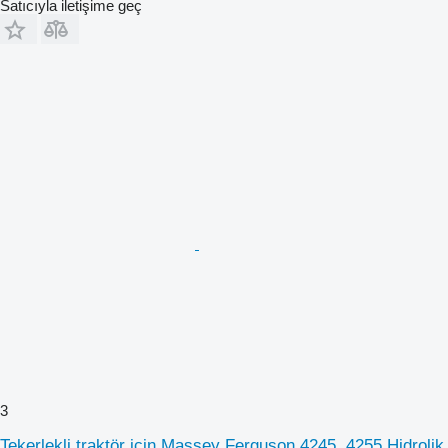
Satıcıyla iletişime geç
3
Tekerlekli traktör için Massey Ferguson 4245, 4255 Hidrolik