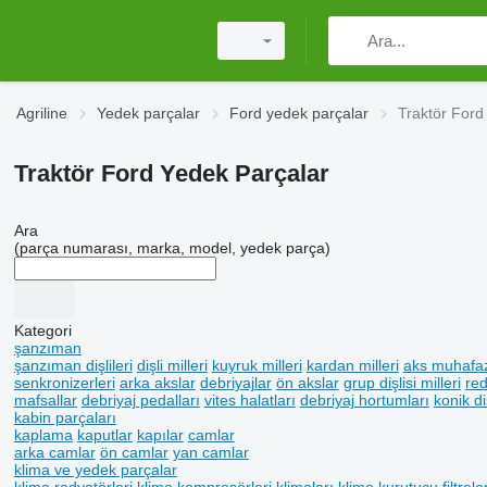
Agriline
Yedek parçalar
Ford yedek parçalar
Traktör Ford
Traktör Ford Yedek Parçalar
Ara
(parça numarası, marka, model, yedek parça)
Kategori
şanzıman
şanzıman dişlileri
dişli milleri
kuyruk milleri
kardan milleri
aks muhafaz
senkronizerleri
arka akslar
debriyajlar
ön akslar
grup dişlisi milleri
red
mafsallar
debriyaj pedalları
vites halatları
debriyaj hortumları
konik diş
kabin parçaları
kaplama
kaputlar
kapılar
camlar
arka camlar
ön camlar
yan camlar
klima ve yedek parçalar