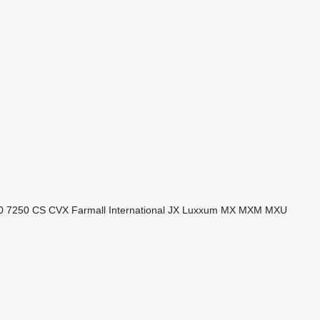
0
7250
CS
CVX
Farmall
International
JX
Luxxum
MX
MXM
MXU