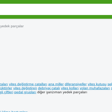
 yedek parçalar
aları
vites değiştirme çatalları
ana miller
diferansiyeller
vites kutusu
se
üktörler
vites değiştiren
debriyaj çatalı
vites kolları
volan muhafazaları
li çiftleri
pedal grupları
diğer şanzıman yedek parçaları