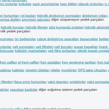
i
klima hortumları
yici motorlar
koltuklar
gazlı amortisörler
kapı kilitleri
silecek motorları
iç 
ı
yon hortumları
rot başları
hidrolik direksiyon pompaları
direksiyon rotları
pompa dişlileri
amortisör takozları
diğer süspansiyon yedek parçaları
hidrolik boruları
hidrolik filtreler
pilot kumanda üniteleri
hidrolik akümüla
rolik yedek parçaları
orumaları
ön bağlantılar
çabuk değiştirme aparatları
basamaklar
bağlan
volanlar
yağ pompaları
yağ filtreleri
yağ boruları
supap kapakları
krank 
ğutucular
külbütör manivelaları
yağ filtre boğazları
silindir kapak contala
fren valfleri
el freni valfleri
fren pedalları
fren genleşme tankları
fren kal
 kablosu
kablolar
yönetim blokları
röleler
monitörler
GPS takip cihazları
 filtreleri
Hava emiş hortumları
yakıt depoları
enjektörler
yakıt pompala
atörler
yapışkan kaplinler
diğer soğutma sistemi yedek parçaları