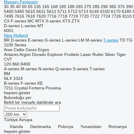
Massey Ferguson
30
35
40
50
65
135
165
168
185
188
265
275
285
290
365
375
390
5460
5465
5610
5611
5612
5711
5712
5713
6140
6150
6170
6180
7495
7616
7618
7620
7716
7718
7719
7720
7722
7724
7726
8110
CX
F-series
MC
MTX
X-series
XTX
ZTX
D-series
L-series
MT
6001
New Holland
BR
D-series
E-series
G-series
L-series
LM
M-series
T-series
TD
TG
1100 Series
Ares
Celtis
Ceres
Ergos
Antares
Argon
Dorado
Explorer
Frutteto
Laser
Rubin
Silver
Tiger
CVT
120
860
8400
A-series
M-series
N-series
Q-series
S-series
T-series
BM
NLX 1024
B-series
F-series
KE
7211
Crystal
Forterra
Proxima
hepsini göster
Bulunduğu yer
Belirli bir mesafe dahilinde ara
Türkiye
Avrupa
İrlanda
Danimarka
Polonya
Yunanistan
Romanya
hepsini göster