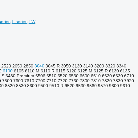
series
L-series
TW
2520
2650
2850
3040
3045 R
3050
3130
3140
3200
3320
3340
0
6100
6105
6110 M
6110 R
6115
6120
6125 M
6125 R
6130
6135
 S
6430 Premium
6506
6510
6520
6530
6600
6610
6620
6630
6710
0
7500
7600
7610
7700
7710
7720
7730
7800
7810
7820
7830
7920
00
8520
8530
8600
9500
9510 R
9520
9530
9560
9570
9600
9610