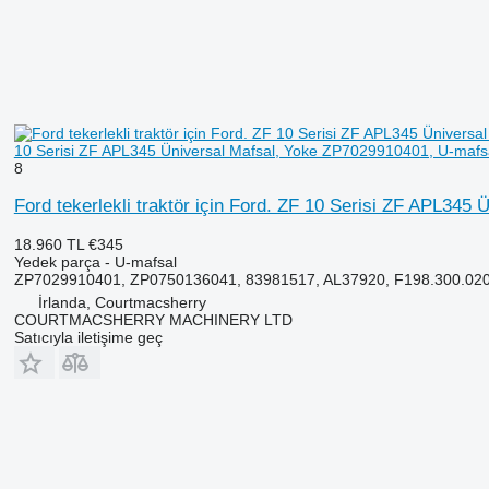
10 Serisi ZF APL345 Üniversal Mafsal, Yoke ZP7029910401, U-mafs
8
Ford tekerlekli traktör için Ford. ZF 10 Serisi ZF APL34
18.960 TL
€345
Yedek parça - U-mafsal
ZP7029910401, ZP0750136041, 83981517, AL37920, F198.300.020.4
İrlanda, Courtmacsherry
COURTMACSHERRY MACHINERY LTD
Satıcıyla iletişime geç