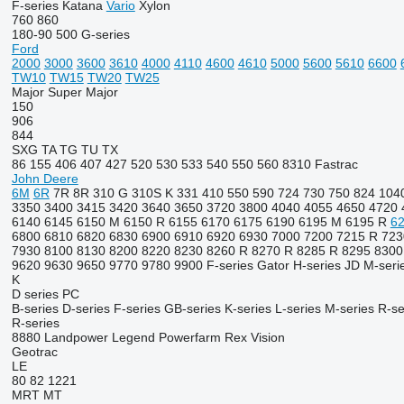
F-series
Katana
Vario
Xylon
760
860
180-90
500
G-series
Ford
2000
3000
3600
3610
4000
4110
4600
4610
5000
5600
5610
6600
TW10
TW15
TW20
TW25
Major
Super Major
150
906
844
SXG
TA
TG
TU
TX
86
155
406
407
427
520
530
533
540
550
560
8310
Fastrac
John Deere
6M
6R
7R
8R
310 G
310S K
331
410
550
590
724
730
750
824
104
3350
3400
3415
3420
3640
3650
3720
3800
4040
4055
4650
4720
6140
6145
6150 M
6150 R
6155
6170
6175
6190
6195 M
6195 R
6
6800
6810
6820
6830
6900
6910
6920
6930
7000
7200
7215 R
723
7930
8100
8130
8200
8220
8230
8260 R
8270 R
8285 R
8295
8300
9620
9630
9650
9770
9780
9900
F-series
Gator
H-series
JD
M-seri
K
D series
PC
B-series
D-series
F-series
GB-series
K-series
L-series
M-series
R-se
R-series
8880
Landpower
Legend
Powerfarm
Rex
Vision
Geotrac
LE
80
82
1221
MRT
MT