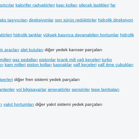
ısıtıcılar
kalorifer radyatörleri
kapı kolları
silecek lastikleri
far
aks taşıyıcıları
direksiyonlar
son sürüş redüktörler
hidrolik direksiyon
törleri
hidrolik tanklar
yüksek basınca dayanabilen hortumlar
hidrolik
tı aracları
alet kutuları
diğer yedek karoser parçaları
milleri
gaz pedalları
pistonlar
krank mili yağ keçeleri
turbo
rı
kam milleri
piston kolları
kasnaklar
valf keçeleri
valf itme çubukları
iperleri
diğer fren sistemi yedek parçaları
antenler
yol bilgisayarlar
jeneratörler
sensörler
tepe lambaları
rı
yakıt hortumları
diğer yakıt sistemi yedek parçaları