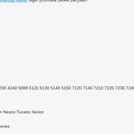
solenoid valfler
diğer pnömatik yedek parçaları
230
4240
5088
5120
5130
5140
5150
7120
7140
7210
7220
7230
724
n
Nexos
Tucano
Xerion
eries