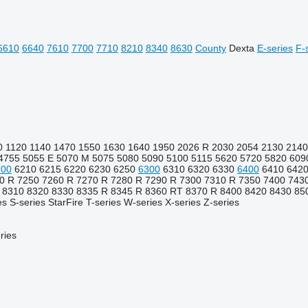
6610
6640
7610
7700
7710
8210
8340
8630
County
Dexta
E-series
F-
0
1120
1140
1470
1550
1630
1640
1950
2026 R
2030
2054
2130
2140
4755
5055 E
5070 M
5075
5080
5090
5100
5115
5620
5720
5820
609
200
6210
6215
6220
6230
6250
6300
6310
6320
6330
6400
6410
6420
0 R
7250
7260 R
7270 R
7280 R
7290 R
7300
7310 R
7350
7400
743
8310
8320
8330
8335 R
8345 R
8360 RT
8370 R
8400
8420
8430
85
es
S-series
StarFire
T-series
W-series
X-series
Z-series
ries