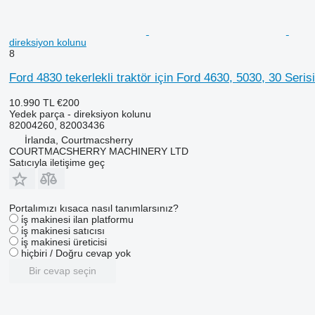
direksiyon kolunu
8
Ford 4830 tekerlekli traktör için Ford 4630, 5030, 30 Seri
10.990 TL
€200
Yedek parça - direksiyon kolunu
82004260, 82003436
İrlanda, Courtmacsherry
COURTMACSHERRY MACHINERY LTD
Satıcıyla iletişime geç
Portalımızı kısaca nasıl tanımlarsınız?
i̇ş makinesi ilan platformu
i̇ş makinesi satıcısı
i̇ş makinesi üreticisi
hiçbiri / Doğru cevap yok
Bir cevap seçin