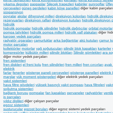
klima radyatörleri
klima kompresörleri
klimaları
klima kurutucu filtreler
yıkama depoları
paspaslar
Silecek trapezleri
kabinler
sunrooflar
Üfle
çerçeveleri
güneş perdeleri
kabin köşe panelleri
diğer kabin parçalar
süspansiyon
poyralar
akslar
difrensiyel milleri
direksiyon kolonları
hidrolik direksi
rezervuarları
di̇reksi̇yon raflari
direksiyon kutuları
hidrolik direksiyon 
hidrolik
hidrolik pompalar
hidrolik silindirler
hidrolik dağıtıcılar
orbital motorlar
pompa tahrikleri
hidrolik pompa milleri
hidrolik valf plakaları
diğer hid
karoser yedek parçaları
radyatör ızgaraları
çamurluklar
arka bağlantılar
akü kutuları
çamur k
motor parçaları
kollektörler
motorlar
yağ soğutucuları
silindir blok kapakları
karterler
kompresörler
külbütör milleri
silindir blokları
Silindir gömlekleri
ara so
diğer motor yedek parçaları
fren sistemleri
fren diskleri
el freni kolu
fren silindirleri
fren milleri
fren cırcırları
ayak 
elektrik
farlar
fenerler
gösterge paneli çerçeveleri
gösterge panelleri
elektrik
marşlar
yük moment göstergeleri
diğer elektrik yedek parçaları
yakıt sistemleri
hava filtre gövdeleri
yüksek basınçlı yakıt pompası
hava filtreleri
yakıt
soğutma sistemleri
bağlantı borusu
pompalar
fan kapakları
pervaneler
radyatörler
ventil
iş parçaları
yıldız dişlileri
diğer çalışan parçalar
egzoz sistemleri
susturucular
egzost boruları
diğer egzoz sistemi yedek parçaları