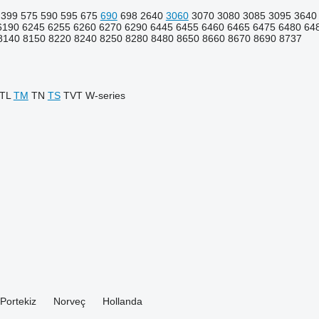
399
575
590
595
675
690
698
2640
3060
3070
3080
3085
3095
3640
6190
6245
6255
6260
6270
6290
6445
6455
6460
6465
6475
6480
64
8140
8150
8220
8240
8250
8280
8480
8650
8660
8670
8690
8737
TL
TM
TN
TS
TVT
W-series
Portekiz
Norveç
Hollanda