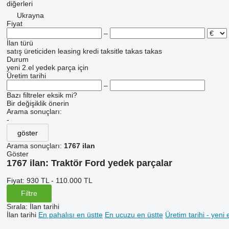
diğerleri
Ukrayna
Fiyat
–
İlan türü
satış
üreticiden
leasing
kredi
taksitle
takas
takas
Durum
yeni
2.el
yedek parça için
Üretim tarihi
–
Bazı filtreler eksik mi?
Bir değişiklik önerin
Arama sonuçları:
-
göster
Arama sonuçları:
1767 ilan
Göster
1767 ilan:
Traktör Ford yedek parçalar
Fiyat:
930 TL - 110.000 TL
Filtre
Sırala
:
İlan tarihi
İlan tarihi
En pahalısı en üstte
En ucuzu en üstte
Üretim tarihi - yeni 