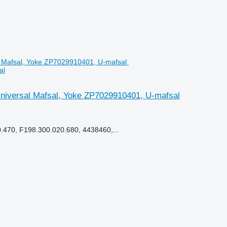
al
5 Üniversal Mafsal, Yoke ZP7029910401, U-mafsal
70, F198.300.020.680, 4438460,...