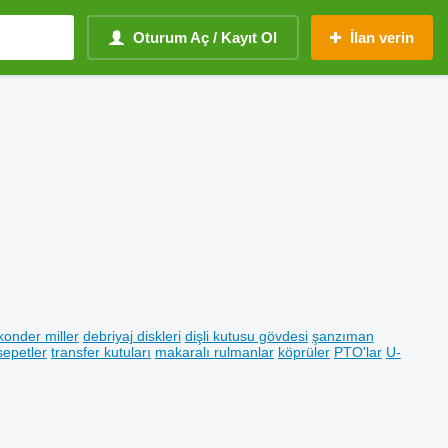
Oturum Aç / Kayıt Ol
İlan verin
konder miller
debriyaj diskleri
dişli kutusu gövdesi
şanzıman
sepetler
transfer kutuları
makaralı rulmanlar
köprüler
PTO'lar
U-