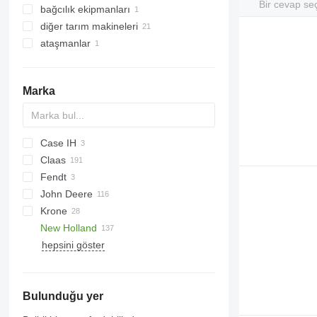
Bir cevap se
bağcılık ekipmanları
biçme makineleri
diğer tarım makineleri
ot toplayıcıları
ataşmanlar
tarım yükleyicileri
Marka
Case IH
Claas
Fendt
Dominator
D-series
John Deere
Jaguar
Katana
Krone
Lexion
7200
New Holland
Tucano
7250
Big M
30
hepsini göster
7300
Big X
CR
7350
FR
CR9090
7400
FX
FR 9090
Bulunduğu yer
7450
TN
FX 38
7500
FX 40
TN60