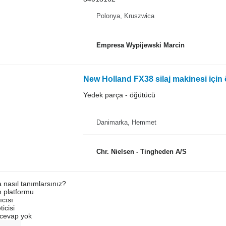
Polonya, Kruszwica
Empresa Wypijewski Marcin
New Holland FX38 silaj makinesi için
Yedek parça - öğütücü
Danimarka, Hemmet
Chr. Nielsen - Tingheden A/S
a nasıl tanımlarsınız?
an platformu
ıcısı
ticisi
u cevap yok