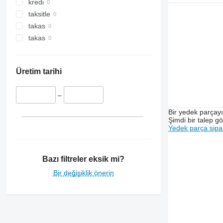
kredi
taksitle
takas
takas
Üretim tarihi
–
Bir yedek parçay
Şimdi bir talep g
Yedek parça sipar
Bazı filtreler eksik mi?
Bir değişiklik önerin