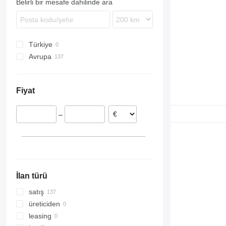
Belirli bir mesafe dahilinde ara
7700
FX 60
7800
FX 375
8600
FX 450
Türkiye
Avrupa
Danimarka
Polonya
Fiyat
İrlanda
–
İlan türü
satış
üreticiden
leasing