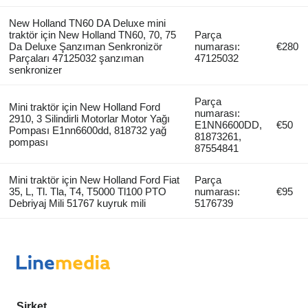
New Holland TN60 DA Deluxe mini
traktör için New Holland TN60, 70, 75
Parça
Da Deluxe Şanzıman Senkronizör
numarası:
€280
Parçaları 47125032 şanzıman
47125032
senkronizer
Parça
Mini traktör için New Holland Ford
numarası:
2910, 3 Silindirli Motorlar Motor Yağı
E1NN6600DD,
€50
Pompası E1nn6600dd, 818732 yağ
81873261,
pompası
87554841
Mini traktör için New Holland Ford Fiat
Parça
35, L, Tl. Tla, T4, T5000 Tl100 PTO
numarası:
€95
Debriyaj Mili 51767 kuyruk mili
5176739
Şirket