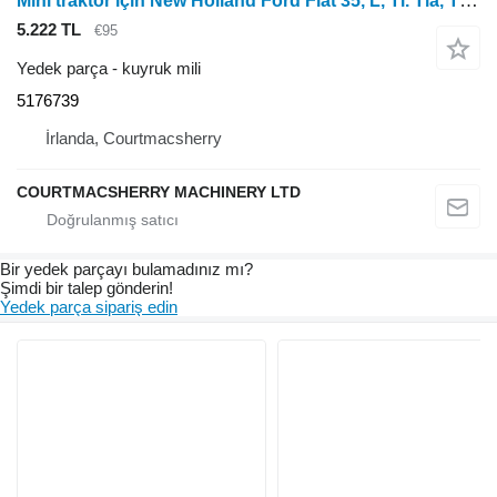
Mini traktör için New Holland Ford Fiat 35, L, Tl. Tla, T4, T5000 Tl100 PTO Debriyaj Mili 51767 5176739 kuyruk mili
5.222 TL
€95
Yedek parça - kuyruk mili
5176739
İrlanda, Courtmacsherry
COURTMACSHERRY MACHINERY LTD
Bir yedek parçayı bulamadınız mı?
Şimdi bir talep gönderin!
Yedek parça sipariş edin