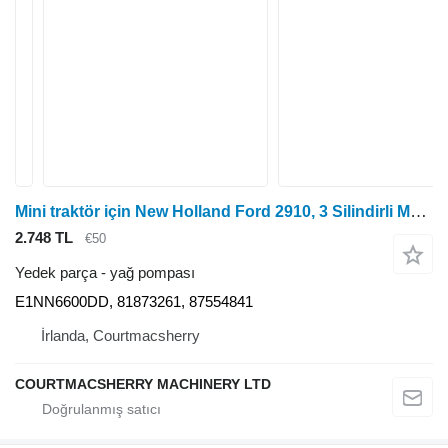
Mini traktör için New Holland Ford 2910, 3 Silindirli Motorlar Motor Yağı Pompası E1nn6600dd, 818732 E1NN6600DD yağ pompası
2.748 TL
€50
Yedek parça - yağ pompası
E1NN6600DD, 81873261, 87554841
İrlanda, Courtmacsherry
COURTMACSHERRY MACHINERY LTD