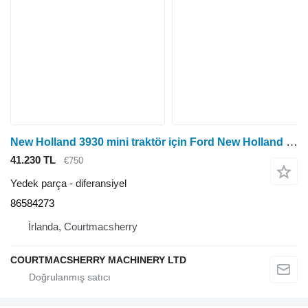
New Holland 3930 mini traktör için Ford New Holland 3930, 4830, 5030, Arka Aks Taşıyıcı Tertibatı 86584273, 8 diferansiyel
41.230 TL
€750
Yedek parça - diferansiyel
86584273
İrlanda, Courtmacsherry
COURTMACSHERRY MACHINERY LTD