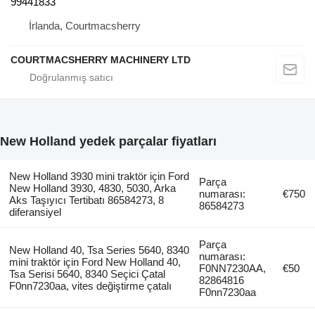
99441833
İrlanda, Courtmacsherry
COURTMACSHERRY MACHINERY LTD
New Holland yedek parçalar fiyatları
New Holland 3930 mini traktör için Ford
Parça
New Holland 3930, 4830, 5030, Arka
numarası:
€750
Aks Taşıyıcı Tertibatı 86584273, 8
86584273
diferansiyel
Parça
New Holland 40, Tsa Series 5640, 8340
numarası:
mini traktör için Ford New Holland 40,
F0NN7230AA,
€50
Tsa Serisi 5640, 8340 Seçici Çatal
82864816
F0nn7230aa, vites değiştirme çatalı
F0nn7230aa