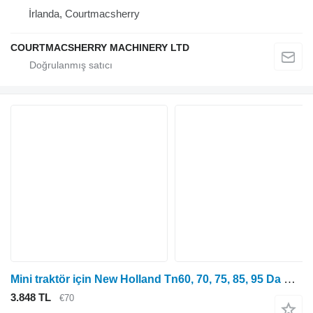
İrlanda, Courtmacsherry
COURTMACSHERRY MACHINERY LTD
Mini traktör için New Holland Tn60, 70, 75, 85, 95 Da Deluxe Şanzıman Manifoldu 5183609
3.848 TL
€70