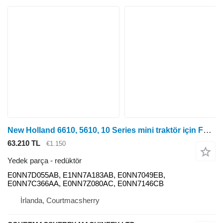
New Holland 6610, 5610, 10 Series mini traktör için Ford New Holland 6610, 5610, 10 Serisi, Redüksiyon Dişli Kutusu Kiti E0nn7d E0NN7D055AB redüktör
63.210 TL
€1.150
Yedek parça - redüktör
E0NN7D055AB, E1NN7A183AB, E0NN7049EB,
E0NN7C366AA, E0NN7Z080AC, E0NN7146CB
İrlanda, Courtmacsherry