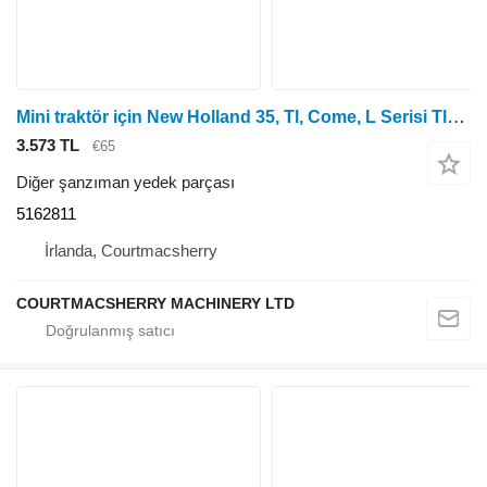
Mini traktör için New Holland 35, Tl, Come, L Serisi Tl100, 7635 Pto Dişlisi Tl100 Ring Yarışı 5162811
3.573 TL
€65
Diğer şanzıman yedek parçası
5162811
İrlanda, Courtmacsherry
COURTMACSHERRY MACHINERY LTD