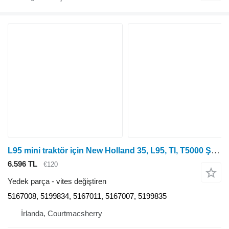
L95 mini traktör için New Holland 35, L95, Tl, T5000 Şanzıman Kolu 5167008, 5199834 vites değiştiren
6.596 TL
€120
Yedek parça - vites değiştiren
5167008, 5199834, 5167011, 5167007, 5199835
İrlanda, Courtmacsherry