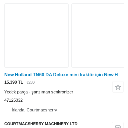
New Holland TN60 DA Deluxe mini traktör için New Holland TN60, 70, 75 Da Deluxe Şanzıman Senkronizör Parçaları 47125032 şanzıman senkronizer
15.390 TL
€280
Yedek parça - şanzıman senkronizer
47125032
İrlanda, Courtmacsherry
COURTMACSHERRY MACHINERY LTD