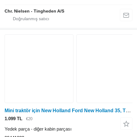
Chr. Nielsen - Tingheden A/S
Mini traktör için New Holland Ford New Holland 35, Tdd, Tn60 Da Deluxe, Case JX, JXC, Jxu Dips 99441833
1.099 TL
€20
Yedek parça - diğer kabin parçası