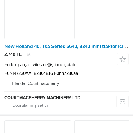
New Holland 40, Tsa Series 5640, 8340 mini traktör için Ford New Holland 40, Tsa Serisi 5640, 8340 Seçici Çatal F0nn7230aa, F0NN7230AA vites değiştirme çatalı
2.748 TL
€50
Yedek parça - vites değiştirme çatalı
F0NN7230AA, 82864816 F0nn7230aa
İrlanda, Courtmacsherry
COURTMACSHERRY MACHINERY LTD