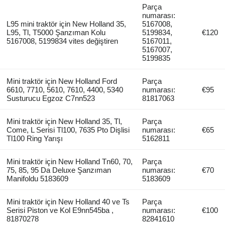
Parça
numarası:
L95 mini traktör için New Holland 35,
5167008,
L95, Tl, T5000 Şanzıman Kolu
5199834,
€120
5167008, 5199834 vites değiştiren
5167011,
5167007,
5199835
Mini traktör için New Holland Ford
Parça
6610, 7710, 5610, 7610, 4400, 5340
numarası:
€95
Susturucu Egzoz C7nn523
81817063
Mini traktör için New Holland 35, Tl,
Parça
Come, L Serisi Tl100, 7635 Pto Dişlisi
numarası:
€65
Tl100 Ring Yarışı
5162811
Mini traktör için New Holland Tn60, 70,
Parça
75, 85, 95 Da Deluxe Şanzıman
numarası:
€70
Manifoldu 5183609
5183609
Mini traktör için New Holland 40 ve Ts
Parça
Serisi Piston ve Kol E9nn545ba ,
numarası:
€100
81870278
82841610