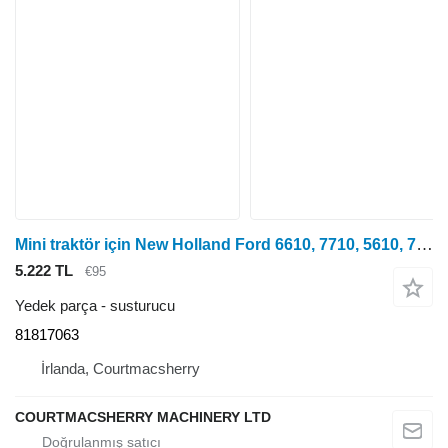
Mini traktör için New Holland Ford 6610, 7710, 5610, 7610, 4400, 5340 Susturucu Egzoz C7nn523 81817063
5.222 TL
€95
Yedek parça - susturucu
81817063
İrlanda, Courtmacsherry
COURTMACSHERRY MACHINERY LTD