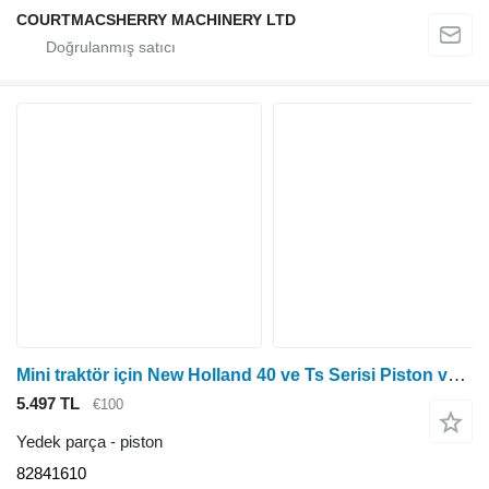
COURTMACSHERRY MACHINERY LTD
Mini traktör için New Holland 40 ve Ts Serisi Piston ve Kol E9nn545ba , 81870278 82841610
5.497 TL
€100
Yedek parça - piston
82841610