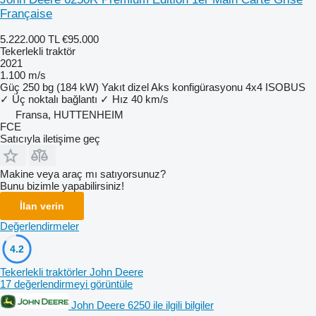
Française
5.222.000 TL
€95.000
Tekerlekli traktör
2021
1.100 m/s
Güç
250 bg (184 kW)
Yakıt
dizel
Aks konfigürasyonu
4x4
ISOBUS
✓
Üç noktalı bağlantı
✓
Hız
40 km/s
Fransa, HUTTENHEIM
FCE
Satıcıyla iletişime geç
Makine veya araç mı satıyorsunuz?
Bunu bizimle yapabilirsiniz!
İlan verin
Değerlendirmeler
4.2
Tekerlekli traktörler John Deere
17 değerlendirmeyi görüntüle
John Deere 6250 ile ilgili bilgiler