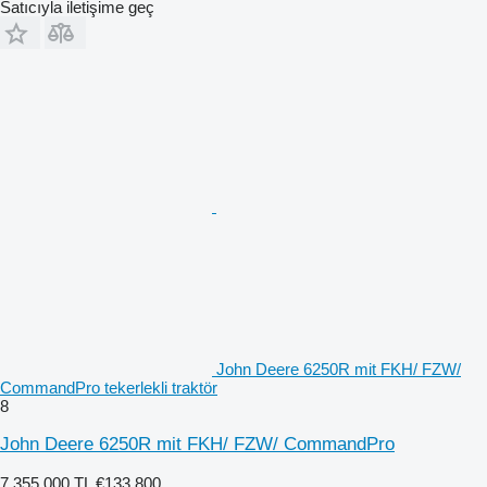
Satıcıyla iletişime geç
John Deere 6250R mit FKH/ FZW/
CommandPro tekerlekli traktör
8
John Deere 6250R mit FKH/ FZW/ CommandPro
7.355.000 TL
€133.800