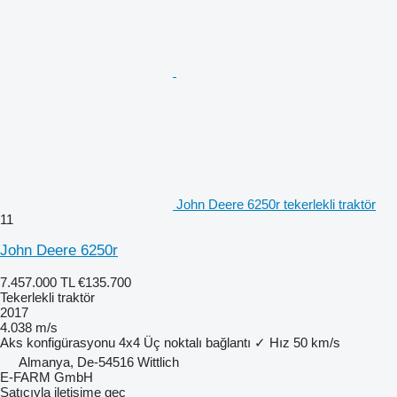
John Deere 6250r tekerlekli traktör
11
John Deere 6250r
7.457.000 TL
€135.700
Tekerlekli traktör
2017
4.038 m/s
Aks konfigürasyonu
4x4
Üç noktalı bağlantı
✓
Hız
50 km/s
Almanya, De-54516 Wittlich
E-FARM GmbH
Satıcıyla iletişime geç