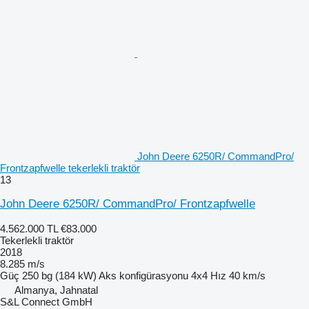
John Deere 6250R/ CommandPro/
Frontzapfwelle tekerlekli traktör
13
John Deere 6250R/ CommandPro/ Frontzapfwelle
4.562.000 TL
€83.000
Tekerlekli traktör
2018
8.285 m/s
Güç
250 bg (184 kW)
Aks konfigürasyonu
4x4
Hız
40 km/s
Almanya, Jahnatal
S&L Connect GmbH