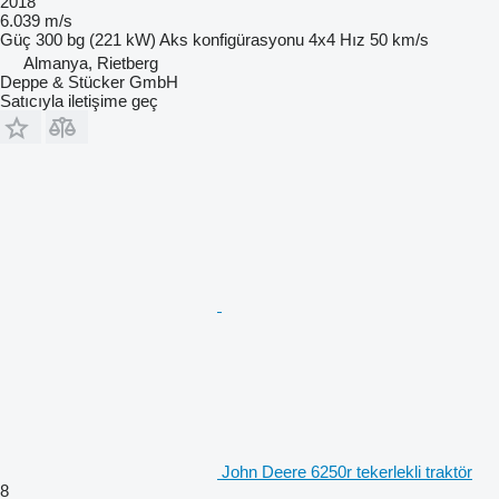
2018
6.039 m/s
Güç
300 bg (221 kW)
Aks konfigürasyonu
4x4
Hız
50 km/s
Almanya, Rietberg
Deppe & Stücker GmbH
Satıcıyla iletişime geç
John Deere 6250r tekerlekli traktör
8