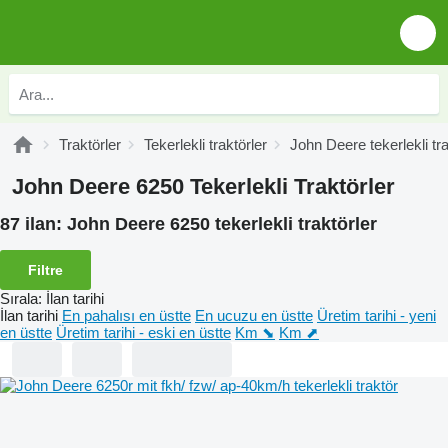
Traktörler
Tekerlekli traktörler
John Deere tekerlekli tra
John Deere 6250 Tekerlekli Traktörler
87 ilan:
John Deere 6250 tekerlekli traktörler
Filtre
Sırala
:
İlan tarihi
İlan tarihi
En pahalısı en üstte
En ucuzu en üstte
Üretim tarihi - yeni
en üstte
Üretim tarihi - eski en üstte
Km ⬊
Km ⬈