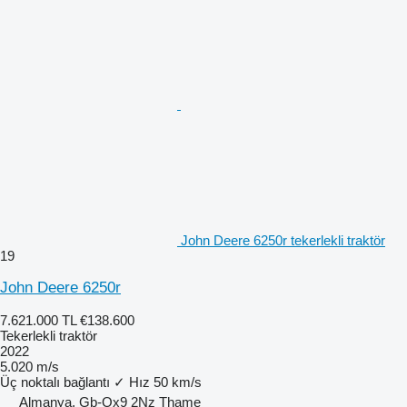
John Deere 6250r tekerlekli traktör
19
John Deere 6250r
7.621.000 TL
€138.600
Tekerlekli traktör
2022
5.020 m/s
Üç noktalı bağlantı
✓
Hız
50 km/s
Almanya, Gb-Ox9 2Nz Thame