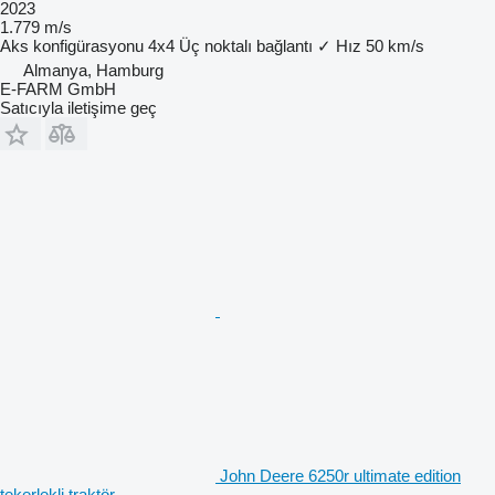
2023
1.779 m/s
Aks konfigürasyonu
4x4
Üç noktalı bağlantı
✓
Hız
50 km/s
Almanya, Hamburg
E-FARM GmbH
Satıcıyla iletişime geç
John Deere 6250r ultimate edition
tekerlekli traktör