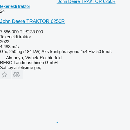
John Deere TRAKTOR 6250R
tekerlekli traktör
24
John Deere TRAKTOR 6250R
7.586.000 TL
€138.000
Tekerlekli traktör
2022
4.483 m/s
Güç
250 bg (184 kW)
Aks konfigürasyonu
4x4
Hız
50 km/s
Almanya, Visbek-Rechterfeld
REBO Landmaschinen GmbH
Satıcıyla iletişime geç