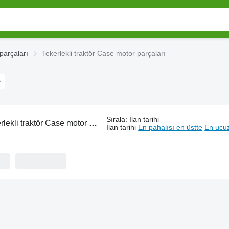
parçaları
Tekerlekli traktör Case motor parçaları
Sırala
:
İlan tarihi
ekli traktör Case motor parçaları
İlan tarihi
En pahalısı en üstte
En ucuz