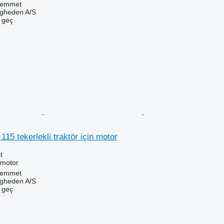
Hemmet
ingheden A/S
e geç
5 tekerlekli traktör için motor
t
 motor
Hemmet
ingheden A/S
e geç