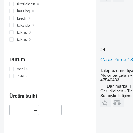
5820
üreticiden
6090
leasing
6100
kredi
6115
taksitle
6120
takas
6135
takas
6140
24
6145
Case Puma 185 
Durum
6170
6200
yeni
Talep üzerine fiya
6210
Motor parçaları -
2.el
47546433
6215
Danimarka, 
6220
Chr. Nielsen - T
Satıcıyla iletişim
6230
Üretim tarihi
6300
6310
–
6320
6400
6410