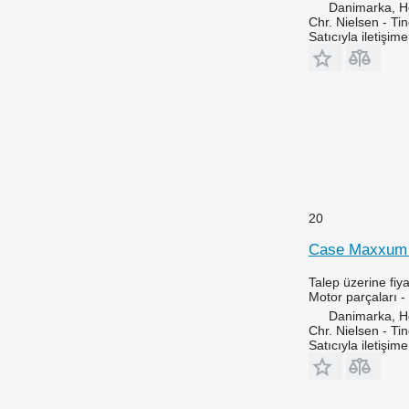
Danimarka, 
T-series
Chr. Nielsen - T
Z-series
Satıcıyla iletişim
20
Case Maxxum 11
Talep üzerine fiya
Motor parçaları -
Danimarka, 
Chr. Nielsen - T
Satıcıyla iletişim