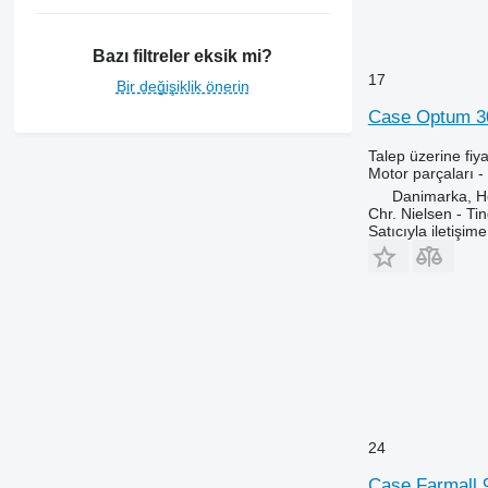
6506
6510
Bazı filtreler eksik mi?
6520
17
Bir değişiklik önerin
6530
Case Optum 300
6600
6610
Talep üzerine fiya
Motor parçaları -
6620
Danimarka, 
6630
Chr. Nielsen - T
6800
Satıcıyla iletişim
6810
6820
6830
6900
6910
6920
6930
7200
24
7250
Case Farmall 9