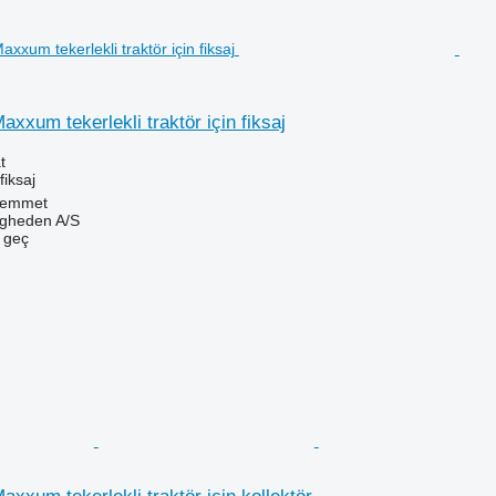
xum tekerlekli traktör için fiksaj
t
fiksaj
Hemmet
ingheden A/S
e geç