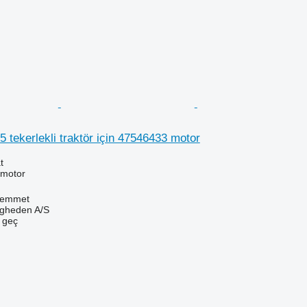
tekerlekli traktör için 47546433 motor
t
 motor
Hemmet
ingheden A/S
e geç