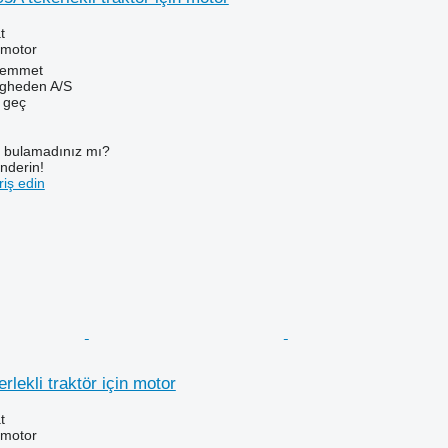
t
 motor
Hemmet
ingheden A/S
e geç
ı bulamadınız mı?
önderin!
iş edin
lekli traktör için motor
t
 motor