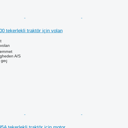
 tekerlekli traktör için volan
t
 volan
Hemmet
ingheden A/S
e geç
5A tekerlekli traktör için motor