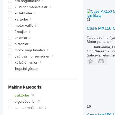
ara soğutucular
külbütör manivelaları
kollektörler
için fiksaj
karterler
11
motor valfleri
Case MX150 Max
fiksajlar
Talep üzerine fiya
volanlar
Motor parçaları - 
pistonlar
Danimarka, 
motor yağı tavaları
Chr. Nielsen - T
Satıcıyla iletişim
yağ basıncı sensörleri
külbütör milleri
hepsini göster
Makine kategorisi
traktörler
biçerdöverler
tekerlekli traktörler
16
saman makineleri
hububat hasat makineleri
tarım yükleyicileri