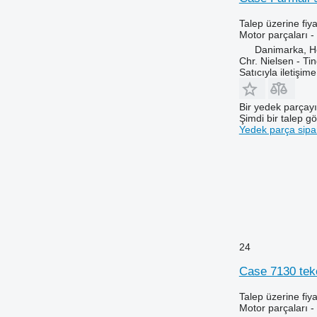
7270 R
7290 R
Talep üzerine fiya
Motor parçaları -
7430
Danimarka, 
7500
Chr. Nielsen - T
7600
Satıcıyla iletişim
7800
7830
Bir yedek parçay
Şimdi bir talep g
8100
Yedek parça sipar
8130
8200
8220
8300
8320
8400
8420
24
8430
Case 7130 teker
8520
9630
Talep üzerine fiya
F-series
Motor parçaları -