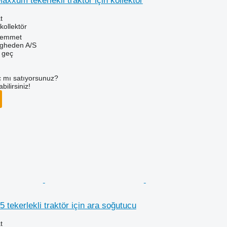
xum tekerlekli traktör için kollektör
t
kollektör
Hemmet
ingheden A/S
e geç
 mı satıyorsunuz?
ilirsiniz!
tekerlekli traktör için ara soğutucu
t