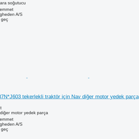
 ara soğutucu
Hemmet
ingheden A/S
e geç
*J603 tekerlekli traktör için Nav diğer motor yedek parça
t
 diğer motor yedek parça
Hemmet
ingheden A/S
e geç