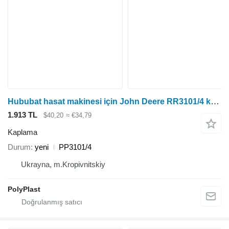
Hububat hasat makinesi için John Deere RR3101/4 kaplama
1.913 TL
$40,20
≈ €34,79
Kaplama
Durum
yeni
РР3101/4
Ukrayna, m.Kropivnitskiy
PolyPlast