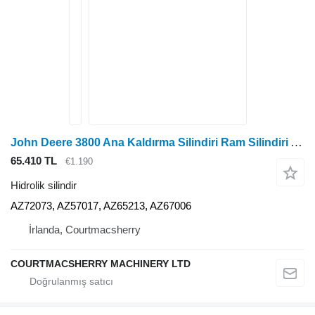
John Deere 3800 Ana Kaldırma Silindiri Ram Silindiri Az72073, Az57017 AZ72073 hidrolik silindir
65.410 TL
€1.190
Hidrolik silindir
AZ72073, AZ57017, AZ65213, AZ67006
İrlanda, Courtmacsherry
COURTMACSHERRY MACHINERY LTD