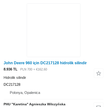
John Deere 960 için DC217128 hidrolik silindir
8.936 TL
PLN 700
≈ €162,60
Hidrolik silindir
DC217128
Polonya, Opalenica
PHU "Karetina" Agnieszka Wilczyńska