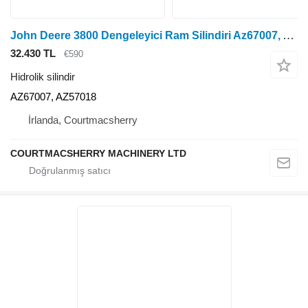
John Deere 3800 Dengeleyici Ram Silindiri Az67007, Az57018 AZ67007, AZ57018 hidrolik silindir
32.430 TL
€590
Hidrolik silindir
AZ67007, AZ57018
İrlanda, Courtmacsherry
COURTMACSHERRY MACHINERY LTD