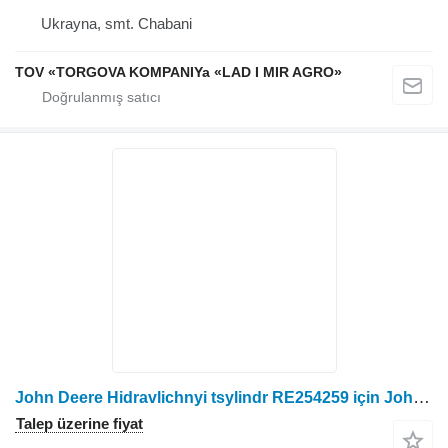
Ukrayna, smt. Chabani
TOV «TORGOVA KOMPANIYa «LAD I MIR AGRO»
John Deere Hidravlichnyi tsylindr RE254259 için John Deere do traktoriv 2854, 8130, 8225R, 8230, 8270R, 8310R, 7430, 8530 RE254259 hidrolik silindir
Talep üzerine fiyat