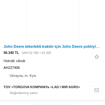
John Deere tekerlekli traktör için John Deere pokhyloi kamery na tekhniku AH227406 hidrolik silindir
56.340 TL
UAH 52.740
≈ €1.025
Hidrolik silindir
AH227406
Ukrayna, m. Kyiv
TOV «TORGOVA KOMPANIYa «LAD I MIR AGRO»