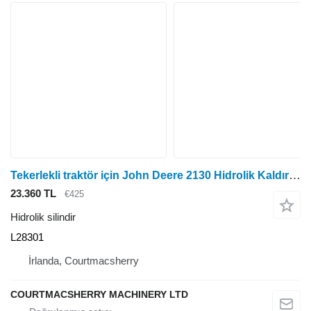
Tekerlekli traktör için John Deere 2130 Hidrolik Kaldırma Silindiri Muhafazası L28301, Al38082, Al28230 Al hidrolik silindir
23.360 TL
€425
Hidrolik silindir
L28301
İrlanda, Courtmacsherry
COURTMACSHERRY MACHINERY LTD