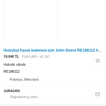
Hububat hasat makinesi için John Deere RE186112 hidrolik silindir
74.040 TL
PLN 5.800
≈ €1.347
Hidrolik silindir
RE186112
Polonya, Wierzbno
JURAGRO