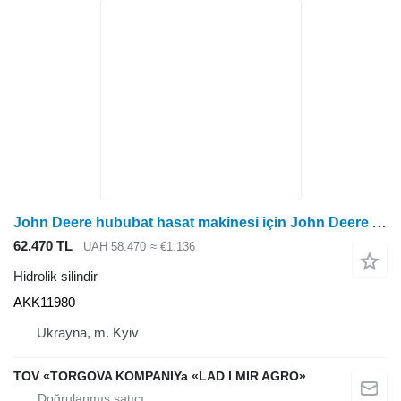
John Deere hububat hasat makinesi için John Deere AKK11980 hidrolik silindir
62.470 TL
UAH 58.470
≈ €1.136
Hidrolik silindir
AKK11980
Ukrayna, m. Kyiv
TOV «TORGOVA KOMPANIYa «LAD I MIR AGRO»