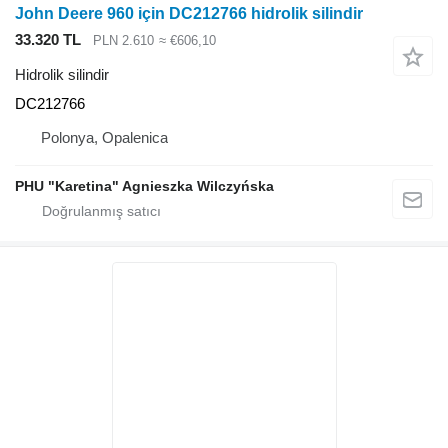
John Deere 960 için DC212766 hidrolik silindir
33.320 TL
PLN 2.610
≈ €606,10
Hidrolik silindir
DC212766
Polonya, Opalenica
PHU "Karetina" Agnieszka Wilczyńska