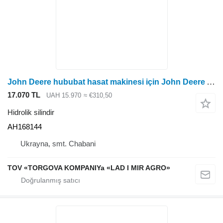
John Deere hububat hasat makinesi için John Deere AH168144 hidrolik silindir
17.070 TL
UAH 15.970
≈ €310,50
Hidrolik silindir
AH168144
Ukrayna, smt. Chabani
TOV «TORGOVA KOMPANIYa «LAD I MIR AGRO»