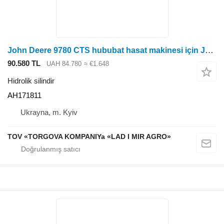
John Deere 9780 CTS hububat hasat makinesi için John Deere AH171811 hidrolik silindir
90.580 TL
UAH 84.780
≈ €1.648
Hidrolik silindir
AH171811
Ukrayna, m. Kyiv
TOV «TORGOVA KOMPANIYa «LAD I MIR AGRO»