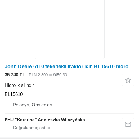
John Deere 6110 tekerlekli traktör için BL15610 hidrolik silindir
35.740 TL
PLN 2.800
≈ €650,30
Hidrolik silindir
BL15610
Polonya, Opalenica
PHU "Karetina" Agnieszka Wilczyńska