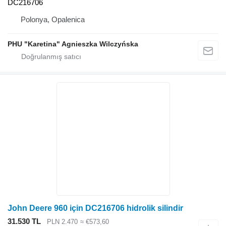
DC216706
Polonya, Opalenica
PHU "Karetina" Agnieszka Wilczyńska
John Deere 960 için DC216706 hidrolik silindir
31.530 TL
PLN 2.470
≈ €573,60