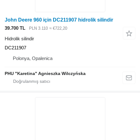
John Deere 960 için DC211907 hidrolik silindir
39.700 TL
PLN 3.110
≈ €722,20
Hidrolik silindir
DC211907
Polonya, Opalenica
PHU "Karetina" Agnieszka Wilczyńska