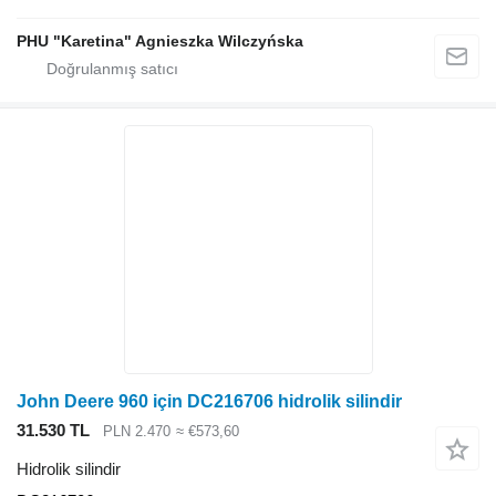
PHU "Karetina" Agnieszka Wilczyńska
John Deere 960 için DC216706 hidrolik silindir
31.530 TL
PLN 2.470
≈ €573,60
Hidrolik silindir