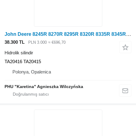
John Deere 8245R 8270R 8295R 8320R 8335R 8345R 8370R 8400R için TA20416 TA20415 hidrolik silindir
38.300 TL
PLN 3.000
≈ €696,70
Hidrolik silindir
TA20416 TA20415
Polonya, Opalenica
PHU "Karetina" Agnieszka Wilczyńska