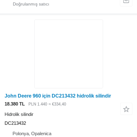
John Deere 960 için DC213432 hidrolik silindir
18.380 TL
PLN 1.440
≈ €334,40
Hidrolik silindir
DC213432
Polonya, Opalenica