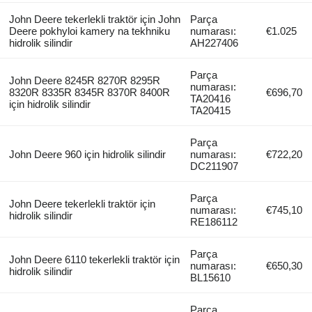
John Deere tekerlekli traktör için John
Parça
Deere pokhyloi kamery na tekhniku
numarası:
€1.025
hidrolik silindir
AH227406
Parça
John Deere 8245R 8270R 8295R
numarası:
8320R 8335R 8345R 8370R 8400R
€696,70
TA20416
için hidrolik silindir
TA20415
Parça
John Deere 960 için hidrolik silindir
numarası:
€722,20
DC211907
Parça
John Deere tekerlekli traktör için
numarası:
€745,10
hidrolik silindir
RE186112
Parça
John Deere 6110 tekerlekli traktör için
numarası:
€650,30
hidrolik silindir
BL15610
Parça