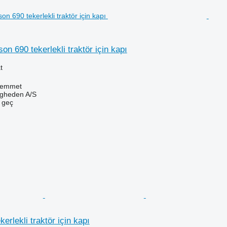
n 690 tekerlekli traktör için kapı
t
Hemmet
ingheden A/S
e geç
erlekli traktör için kapı