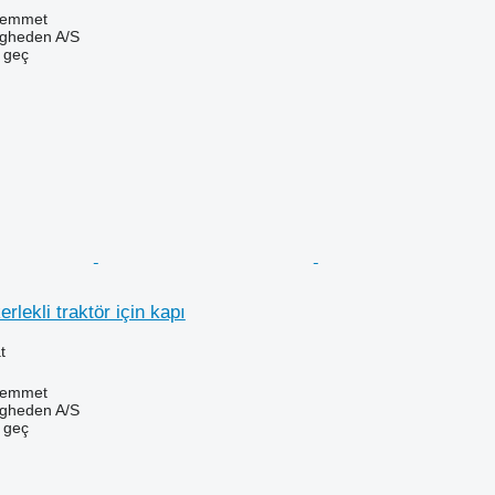
Hemmet
ingheden A/S
e geç
rlekli traktör için kapı
t
Hemmet
ingheden A/S
e geç