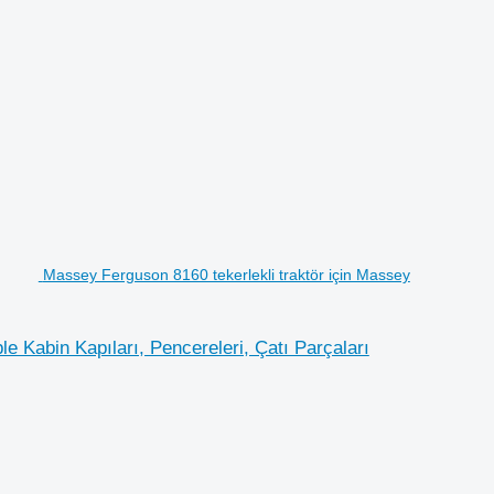
Massey Ferguson 8160 tekerlekli traktör için Massey
 Kabin Kapıları, Pencereleri, Çatı Parçaları