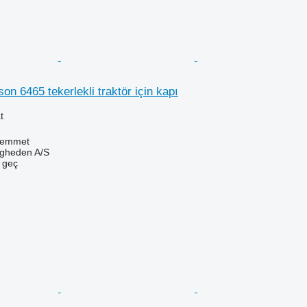
n 6465 tekerlekli traktör için kapı
t
Hemmet
ingheden A/S
e geç