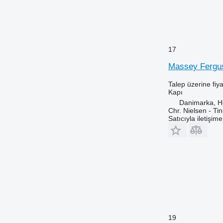
17
Massey Ferguso
Talep üzerine fiya
Kapı
Danimarka, 
Chr. Nielsen - T
Satıcıyla iletişim
19