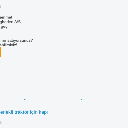
t
Hemmet
ingheden A/S
e geç
 mı satıyorsunuz?
ilirsiniz!
rlekli traktör için kapı
t