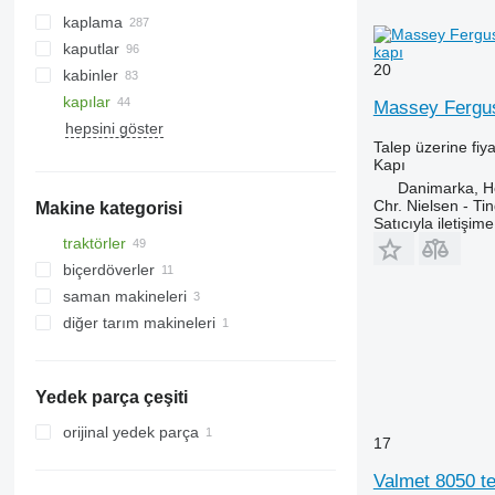
kaplama
kaputlar
kapı
20
kabinler
kapılar
klima kompresörleri
yan camlar
Massey Ferguso
hepsini göster
klima radyatörleri
arka camlar
Talep üzerine fiya
klima kurutucu filtreleri
ön camlar
Kapı
klimaları
panoramik tavanlar
Danimarka, 
Chr. Nielsen - T
Makine kategorisi
klima hortumları
Satıcıyla iletişim
klima filtreleri
traktörler
biçerdöverler
mini traktörler
saman makineleri
tekerlekli traktörler
hububat hasat makineleri
diğer tarım makineleri
tarım yükleyicileri
Yedek parça çeşiti
orijinal yedek parça
17
Valmet 8050 tek