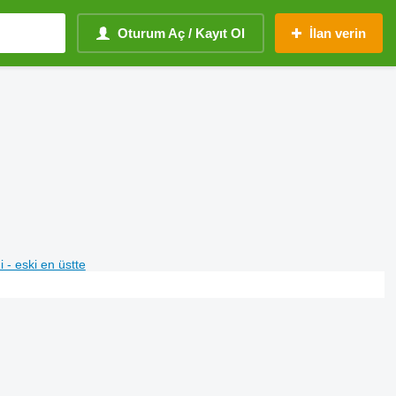
Oturum Aç / Kayıt Ol
İlan verin
i - eski en üstte