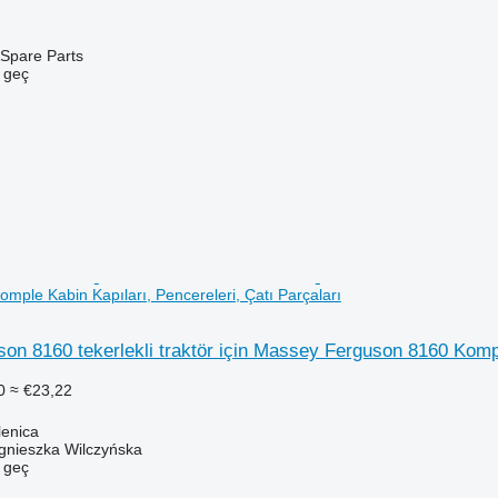
Spare Parts
e geç
mple Kabin Kapıları, Pencereleri, Çatı Parçaları
n 8160 tekerlekli traktör için Massey Ferguson 8160 Komple
0
≈ €23,22
lenica
gnieszka Wilczyńska
e geç