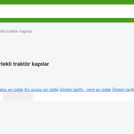
kli traktör kapılar
lekli traktör kapılar
lısı en üstte
En ucuzu en üstte
Üretim tarihi - yeni en üstte
Üretim tarih