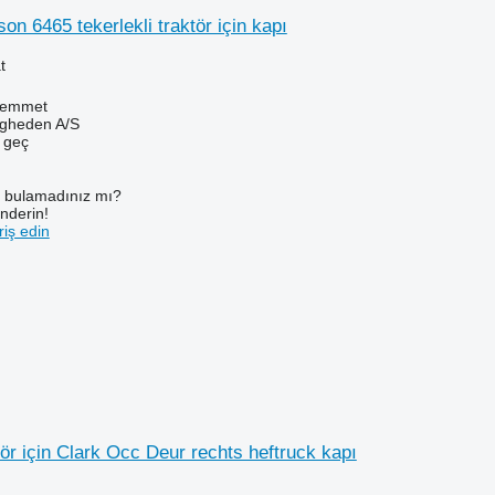
n 6465 tekerlekli traktör için kapı
t
Hemmet
ingheden A/S
e geç
ı bulamadınız mı?
önderin!
iş edin
tör için Clark Occ Deur rechts heftruck kapı