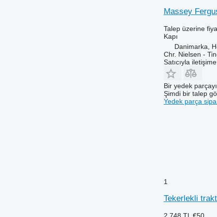
Massey Ferguso
Talep üzerine fiya
Kapı
Danimarka, 
Chr. Nielsen - T
Satıcıyla iletişim
Bir yedek parçay
Şimdi bir talep g
Yedek parça sipar
1
Tekerlekli trak
2.748 TL
€50