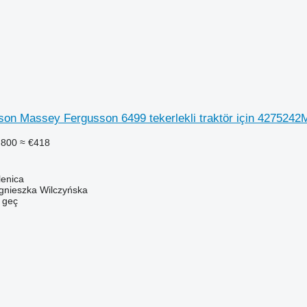
on Massey Fergusson 6499 tekerlekli traktör için 4275242
.800
≈ €418
lenica
gnieszka Wilczyńska
e geç