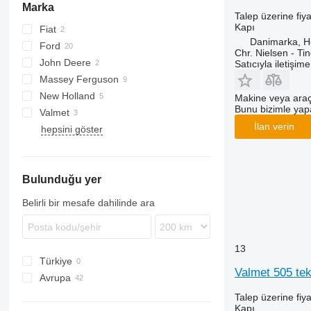
Marka
Talep üzerine fiya
Kapı
Fiat
Danimarka, 
Ford
Chr. Nielsen - T
John Deere
4000
Satıcıyla iletişim
Massey Ferguson
6600
New Holland
7610
135
Makine veya araç
Bunu bizimle yapab
Valmet
7700
690
L-series
İlan verin
hepsini göster
7710
3060
8210
4355
8340
6260
Bulunduğu yer
TW
6465
6499
Belirli bir mesafe dahilinde ara
13
Türkiye
Valmet 505 teke
Avrupa
Danimarka
Talep üzerine fiya
Kapı