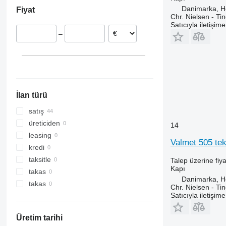
İrlanda
Danimarka, 
Fiyat
Polonya
Chr. Nielsen - T
Belçika
Satıcıyla iletişim
–
İlan türü
satış
üreticiden
14
leasing
Valmet 505 teke
kredi
taksitle
Talep üzerine fiya
Kapı
takas
Danimarka, 
takas
Chr. Nielsen - T
Satıcıyla iletişim
Üretim tarihi