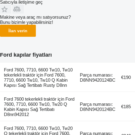
Satıcıyla iletişime geç
Makine veya araç mı satıyorsunuz?
Bunu bizimle yapabilirsiniz!
İlan verin
Ford kapılar fiyatları
Ford 7600, 7710, 6600 Tw10, Tw10
tekerlekli traktör için Ford 7600,
Parça numarası:
€190
7710, 6600 Tw10, Tw10 Q Kabin
D8NN9420124BC
Kapısı Sağ Tertibatı Rusty D8nn
Ford 7600 tekerlekli traktör için Ford
7600, 7710, 6600 Tw10, Tw20 Q
Parça numarası:
€185
Kabin Kapısı Sağ Tertibatı
D8NN9420124BC
D8nn942012
Ford 7600, 7710, 6600 Tw10, Tw20
Q tekerlekli traktör için Ford 7600,
Parça numarası: