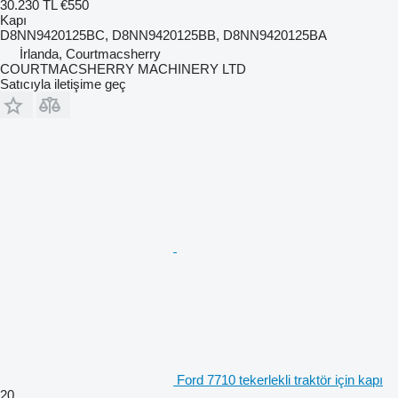
30.230 TL
€550
Kapı
D8NN9420125BC, D8NN9420125BB, D8NN9420125BA
İrlanda, Courtmacsherry
COURTMACSHERRY MACHINERY LTD
Satıcıyla iletişime geç
Ford 7710 tekerlekli traktör için kapı
20