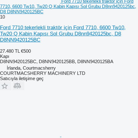
Ford 7710 tekerlekli traktör için Ford
7710, 6600 Tw10, Tw20 Q Kabin Kapısı Sol Grubu D8nn9420125bc,
D8 D8NN9420125BC
10
Ford 7710 tekerlekli traktör için Ford 7710, 6600 Tw10,
Tw20 Q Kabin Kapısı Sol Grubu D8nn9420125bc, D8
D8NN9420125BC
27.480 TL
€500
Kapı
D8NN9420125BC, D8NN9420125BB, D8NN9420125BA
İrlanda, Courtmacsherry
COURTMACSHERRY MACHINERY LTD
Satıcıyla iletişime geç