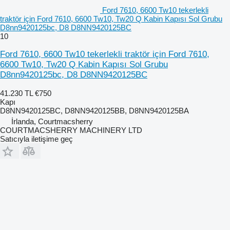
Ford 7610, 6600 Tw10 tekerlekli
traktör için Ford 7610, 6600 Tw10, Tw20 Q Kabin Kapısı Sol Grubu
D8nn9420125bc, D8 D8NN9420125BC
10
Ford 7610, 6600 Tw10 tekerlekli traktör için Ford 7610,
6600 Tw10, Tw20 Q Kabin Kapısı Sol Grubu
D8nn9420125bc, D8 D8NN9420125BC
41.230 TL
€750
Kapı
D8NN9420125BC, D8NN9420125BB, D8NN9420125BA
İrlanda, Courtmacsherry
COURTMACSHERRY MACHINERY LTD
Satıcıyla iletişime geç