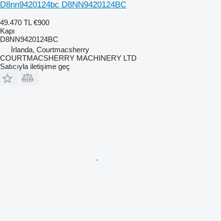
D8nn9420124bc D8NN9420124BC
49.470 TL
€900
Kapı
D8NN9420124BC
İrlanda, Courtmacsherry
COURTMACSHERRY MACHINERY LTD
Satıcıyla iletişime geç