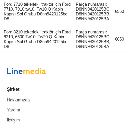
Ford 7710 tekerlekli traktör için Ford
Parça numarası:
7710, 7910,tw10, Tw10 Q Kabin
D8NN9420125BC,
€550
Kapısı Sol Grubu D8nn9420125bc,
D8NN9420125BB,
D8
D8NN9420125BA
Ford 8210 tekerlekli traktör için Ford
Parça numarası:
8210, 6600 Tw10, Tw20 Q Kabin
D8NN9420125BC,
€850
Kapısı Sol Grubu D8nn9420125bc,
D8NN9420125BB,
D8
D8NN9420125BA
Şirket
Hakkımızda
Yardım
İletişim