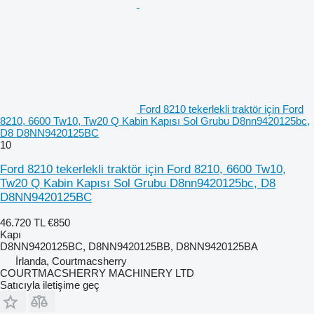
Ford 8210 tekerlekli traktör için Ford
8210, 6600 Tw10, Tw20 Q Kabin Kapısı Sol Grubu D8nn9420125bc,
D8 D8NN9420125BC
10
Ford 8210 tekerlekli traktör için Ford 8210, 6600 Tw10,
Tw20 Q Kabin Kapısı Sol Grubu D8nn9420125bc, D8
D8NN9420125BC
46.720 TL
€850
Kapı
D8NN9420125BC, D8NN9420125BB, D8NN9420125BA
İrlanda, Courtmacsherry
COURTMACSHERRY MACHINERY LTD
Satıcıyla iletişime geç