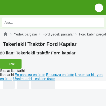
Yedek parçalar
Ford yedek parçalar
Ford kabin parçal
Tekerlekli Traktör Ford Kapılar
20 ilan:
Tekerlekli traktör Ford kapılar
Filtre
Sırala
:
İlan tarihi
İlan tarihi
En pahalısı en üstte
En ucuzu en üstte
Üretim tarihi - yeni
en üstte
Üretim tarihi - eski en üstte