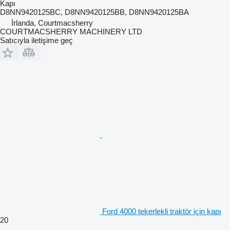
Kapı
D8NN9420125BC, D8NN9420125BB, D8NN9420125BA
İrlanda, Courtmacsherry
COURTMACSHERRY MACHINERY LTD
Satıcıyla iletişime geç
Ford 4000 tekerlekli traktör için kapı
20