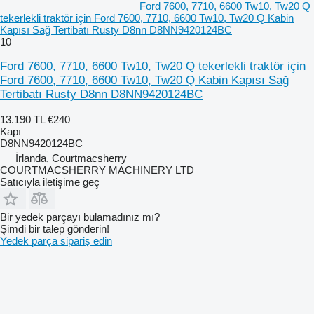
Ford 7600, 7710, 6600 Tw10, Tw20 Q
tekerlekli traktör için Ford 7600, 7710, 6600 Tw10, Tw20 Q Kabin
Kapısı Sağ Tertibatı Rusty D8nn D8NN9420124BC
10
Ford 7600, 7710, 6600 Tw10, Tw20 Q tekerlekli traktör için
Ford 7600, 7710, 6600 Tw10, Tw20 Q Kabin Kapısı Sağ
Tertibatı Rusty D8nn D8NN9420124BC
13.190 TL
€240
Kapı
D8NN9420124BC
İrlanda, Courtmacsherry
COURTMACSHERRY MACHINERY LTD
Satıcıyla iletişime geç
Bir yedek parçayı bulamadınız mı?
Şimdi bir talep gönderin!
Yedek parça sipariş edin