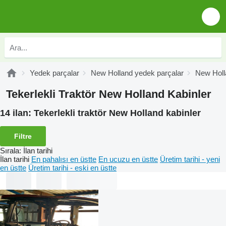
Yedek parçalar
New Holland yedek parçalar
New Holla
Tekerlekli Traktör New Holland Kabinler
14 ilan:
Tekerlekli traktör New Holland kabinler
Filtre
Sırala
:
İlan tarihi
İlan tarihi
En pahalısı en üstte
En ucuzu en üstte
Üretim tarihi - yeni
en üstte
Üretim tarihi - eski en üstte