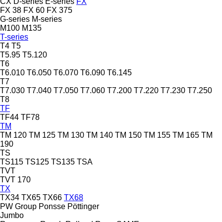
CX
D-series
E-series
FX
FX 38
FX 60
FX 375
G-series
M-series
M100
M135
T-series
T4
T5
T5.95
T5.120
T6
T6.010
T6.050
T6.070
T6.090
T6.145
T7
T7.030
T7.040
T7.050
T7.060
T7.200
T7.220
T7.230
T7.250
T8
TF
TF44
TF78
TM
TM 120
TM 125
TM 130
TM 140
TM 150
TM 155
TM 165
TM
190
TS
TS115
TS125
TS135
TSA
TVT
TVT 170
TX
TX34
TX65
TX66
TX68
PW Group
Ponsse
Pöttinger
Jumbo