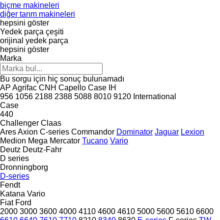
biçme makineleri
diğer tarım makineleri
hepsini göster
Yedek parça çeşiti
orijinal yedek parça
hepsini göster
Marka
Bu sorgu için hiç sonuç bulunamadı
AP
Agrifac
CNH
Capello
Case IH
956
1056
2188
2388
5088
8010
9120
International
Case
440
Challenger
Claas
Ares
Axion
C-series
Commandor
Dominator
Jaguar
Lexion
Medion
Mega
Mercator
Tucano
Vario
Deutz
Deutz-Fahr
D series
Dronningborg
D-series
Fendt
Katana
Vario
Fiat
Ford
2000
3000
3600
4000
4110
4600
4610
5000
5600
5610
6600