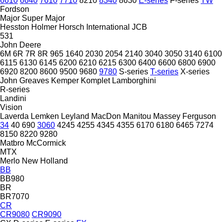
6610
6640
7610
7710
8210
8340
8630
E-series
F-series
TW
Fordson
Major
Super Major
Hesston
Holmer
Horsch
International
JCB
531
John Deere
6M
6R
7R
8R
965
1640
2030
2054
2140
3040
3050
3140
6100
6115
6130
6145
6200
6210
6215
6300
6400
6600
6800
6900
6920
8200
8600
9500
9680
9780
S-series
T-series
X-series
John Greaves
Kemper
Komplet
Lamborghini
R-series
Landini
Vision
Laverda
Lemken
Leyland
MacDon
Manitou
Massey Ferguson
34
40
690
3060
4245
4255
4345
4355
6170
6180
6465
7274
8150
8220
9280
Matbro
McCormick
MTX
Merlo
New Holland
BB
BB980
BR
BR7070
CR
CR9080
CR9090