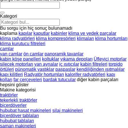
Kategori
Bu sorgu için hiç sonuç bulunamadı
kaplama
kapılar
kaputlar
kabinler
klima ve yedek parçalar
klima radyatörleri
klima kompresörleri
klimaları
klima hortumları
klima kurutucu filtreleri
camlar
yan camlar
ön camlar
panoramik tavanlar
kabin köşe panelleri
koltuklar
yıkama depoları
Üfleyici motorlar
silecek motorları
yan aynalar
iç ısıtıcılar
kabin filtreleri
torpido
örtüleri
pünomatik yastıklar
paspaslar
kendiliğinden ısıtmalılar
kapı kilitleri
Radyatör hortumları
kalorifer radyatörleri
kapı
kolları
far çerçeveleri
bardak tutucular
diğer kabin parçaları
hepsini göster
Makine kategorisi
traktörler
tekerlekli traktörler
biçerdöverler
hububat hasat makineleri
silaj makineleri
biçerdöver tablaları
hububat tablaları
saman makineleri