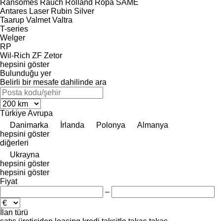
Ransomes
Rauch
Rolland
Ropa
SAME
Antares
Laser
Rubin
Silver
Taarup
Valmet
Valtra
T-series
Welger
RP
Wil-Rich
ZF
Zetor
hepsini göster
Bulunduğu yer
Belirli bir mesafe dahilinde ara
Türkiye
Avrupa
Danimarka
İrlanda
Polonya
Almanya
hepsini göster
diğerleri
Ukrayna
hepsini göster
hepsini göster
Fiyat
–
İlan türü