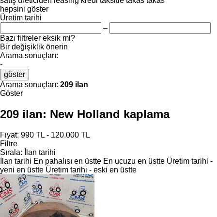
satış
üreticiden
leasing
kredi
taksitle
takas
takas
hepsini göster
Üretim tarihi
–
Bazı filtreler eksik mi?
Bir değişiklik önerin
Arama sonuçları:
-
göster
Arama sonuçları:
209 ilan
Göster
209 ilan:
New Holland kaplama
Fiyat:
990 TL - 120.000 TL
Filtre
Sırala
:
İlan tarihi
İlan tarihi
En pahalısı en üstte
En ucuzu en üstte
Üretim tarihi -
yeni en üstte
Üretim tarihi - eski en üstte