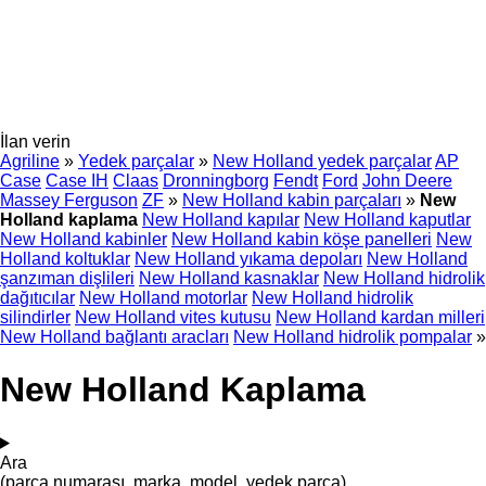
İlan verin
Agriline
»
Yedek parçalar
»
New Holland yedek parçalar
AP
Case
Case IH
Claas
Dronningborg
Fendt
Ford
John Deere
Massey Ferguson
ZF
»
New Holland kabin parçaları
»
New
Holland kaplama
New Holland kapılar
New Holland kaputlar
New Holland kabinler
New Holland kabin köşe panelleri
New
Holland koltuklar
New Holland yıkama depoları
New Holland
şanzıman dişlileri
New Holland kasnaklar
New Holland hidrolik
dağıtıcılar
New Holland motorlar
New Holland hidrolik
silindirler
New Holland vites kutusu
New Holland kardan milleri
New Holland bağlantı aracları
New Holland hidrolik pompalar
»
New Holland Kaplama
Ara
(parça numarası, marka, model, yedek parça)