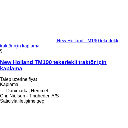
New Holland TM190 tekerlekli
traktör için kaplama
9
New Holland TM190 tekerlekli traktör için
kaplama
Talep üzerine fiyat
Kaplama
Danimarka, Hemmet
Chr. Nielsen - Tingheden A/S
Satıcıyla iletişime geç